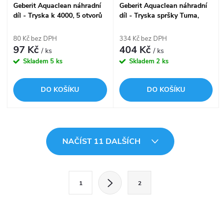
Geberit Aquaclean náhradní
Geberit Aquaclean náhradní
díl - Tryska k 4000, 5 otvorů
díl - Tryska spršky Tuma,
Sela
80 Kč bez DPH
334 Kč bez DPH
97 Kč
404 Kč
/ ks
/ ks
Skladem
5 ks
Skladem
2 ks
DO KOŠÍKU
DO KOŠÍKU
O
NAČÍST 11 DALŠÍCH
v
l
S
1
2
t
á
r
d
á