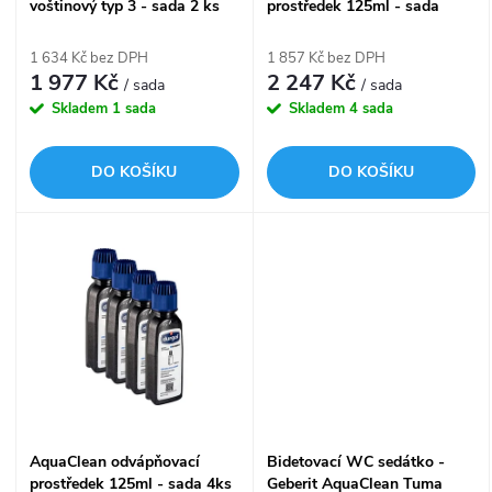
p
voštinový typ 3 - sada 2 ks
prostředek 125ml - sada
p
242.999.00.1
10ks
r
1 634 Kč bez DPH
1 857 Kč bez DPH
r
1 977 Kč
2 247 Kč
/ sada
/ sada
o
Skladem
1 sada
Skladem
4 sada
o
d
DO KOŠÍKU
DO KOŠÍKU
d
u
u
k
k
t
t
ů
ů
AquaClean odvápňovací
Bidetovací WC sedátko -
prostředek 125ml - sada 4ks
Geberit AquaClean Tuma