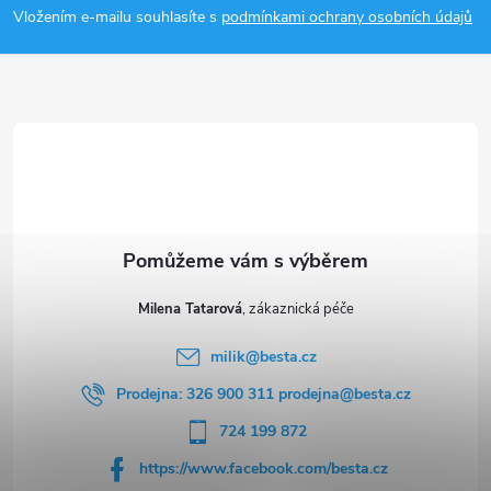
p
i
Vložením e-mailu souhlasíte s
podmínkami ochrany osobních údajů
a
s
u
t
í
Milena Tatarová
milik
@
besta.cz
Prodejna: 326 900 311 prodejna@besta.cz
724 199 872
https://www.facebook.com/besta.cz