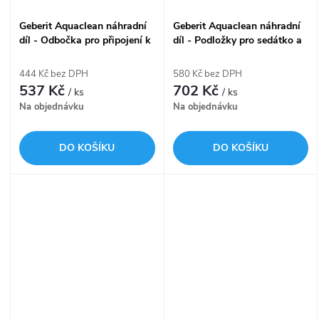
Geberit Aquaclean náhradní
Geberit Aquaclean náhradní
díl - Odbočka pro připojení k
díl - Podložky pro sedátko a
splachovací nádržce
víko pro 8000/8000plus
444 Kč bez DPH
580 Kč bez DPH
537 Kč
702 Kč
/ ks
/ ks
Na objednávku
Na objednávku
DO KOŠÍKU
DO KOŠÍKU