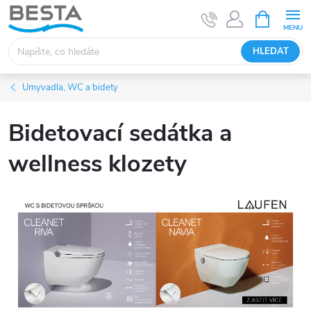
Přejít
NÁKUPNÍ
KOŠÍK
na
obsah
HLEDAT
Umyvadla, WC a bidety
Bidetovací sedátka a
wellness klozety