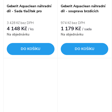
Geberit Aquaclean náhradní
Geberit Aquaclean náhradní
díl - Sada tlačítek pro
díl - souprava brzdících
designovou desku
prvků pro 4000
3 428 Kč bez DPH
974 Kč bez DPH
4 148 Kč
1 179 Kč
/ ks
/ sada
Na objednávku
Na objednávku
DO KOŠÍKU
DO KOŠÍKU