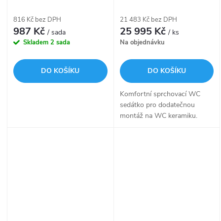
147.047.00.1
Classic, bílé 146.070.11.1
816 Kč bez DPH
21 483 Kč bez DPH
987 Kč
25 995 Kč
/ sada
/ ks
Skladem
2 sada
Na objednávku
DO KOŠÍKU
DO KOŠÍKU
Komfortní sprchovací WC
sedátko pro dodatečnou
montáž na WC keramiku.
Nabízí...