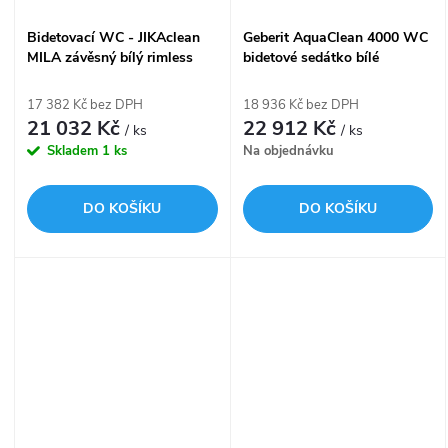
Bidetovací WC - JIKAclean
Geberit AquaClean 4000 WC
MILA závěsný bílý rimless
bidetové sedátko bílé
146.130.11.2
17 382 Kč bez DPH
18 936 Kč bez DPH
21 032 Kč
22 912 Kč
/ ks
/ ks
Skladem
1 ks
Na objednávku
DO KOŠÍKU
DO KOŠÍKU