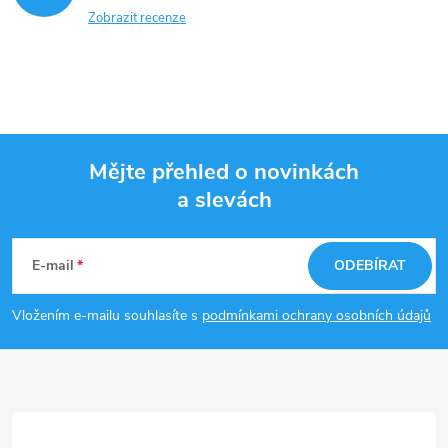
Zobrazit recenze
Mějte přehled o novinkách
a slevách
Z
á
E-mail
ODEBÍRAT
p
Vložením e-mailu souhlasíte s
podmínkami ochrany osobních údajů
a
t