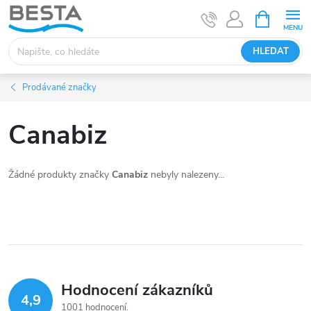
Přejít
NÁKUPNÍ
KOŠÍK
na
obsah
HLEDAT
Prodávané značky
Canabiz
Žádné produkty značky
Canabiz
nebyly nalezeny...
Hodnocení zákazníků
4,9
1001 hodnocení