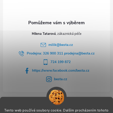
í
Milena Tatarová
milik
@
besta.cz
Prodejna: 326 900 311 prodejna@besta.cz
724 199 872
https://www.facebook.com/besta.cz
besta.cz
Užitečné odkazy
Tento web používá soubory cookie. Dalším procházením tohoto