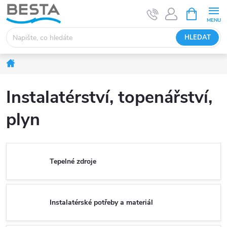
Přejít
NÁKUPNÍ
KOŠÍK
na
obsah
HLEDAT
Domů
Instalatérství, topenářství,
plyn
Tepelné zdroje
Instalatérské potřeby a materiál