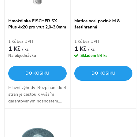
i
í
s
Hmoždinka FISCHER SX
Matice ocel pozink M 8
p
Plus 4x20 pro vrut 2,0-3,0mm
šestihranná
p
568004
r
1 Kč bez DPH
1 Kč bez DPH
r
1 Kč
1 Kč
/ ks
/ ks
o
Na objednávku
Skladem
84 ks
o
d
DO KOŠÍKU
DO KOŠÍKU
d
u
Hlavní výhody: Rozpínání do 4
u
stran je cestou k vyšším
k
garantovaným nosnostem....
k
t
t
ů