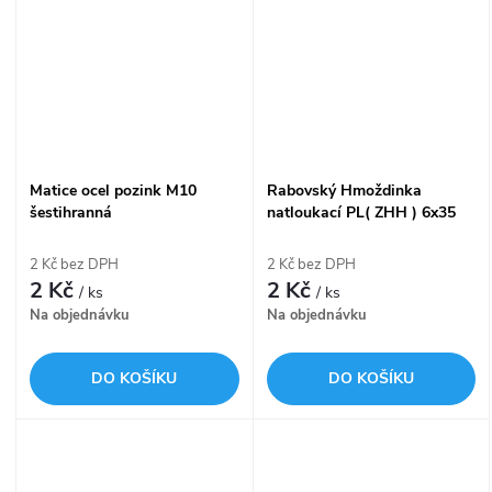
Matice ocel pozink M10
Rabovský Hmoždinka
šestihranná
natloukací PL( ZHH ) 6x35
plochý lem 70210635
2 Kč bez DPH
2 Kč bez DPH
2 Kč
2 Kč
/ ks
/ ks
Na objednávku
Na objednávku
DO KOŠÍKU
DO KOŠÍKU