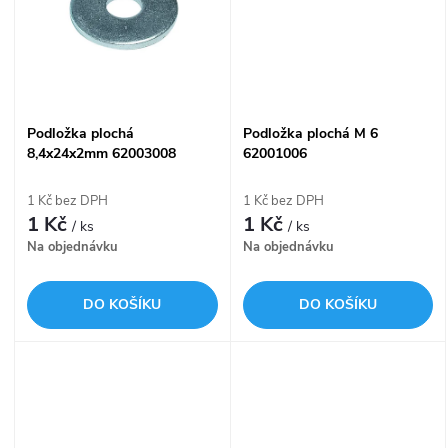
ů
Podložka plochá
Podložka plochá M 6
8,4x24x2mm 62003008
62001006
1 Kč bez DPH
1 Kč bez DPH
1 Kč
1 Kč
/ ks
/ ks
Na objednávku
Na objednávku
DO KOŠÍKU
DO KOŠÍKU