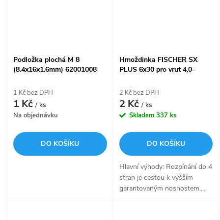
Podložka plochá M 8
Hmoždinka FISCHER SX
(8.4x16x1.6mm) 62001008
PLUS 6x30 pro vrut 4,0-
5,0mm 568006
1 Kč bez DPH
2 Kč bez DPH
1 Kč
2 Kč
/ ks
/ ks
Na objednávku
Skladem
337 ks
DO KOŠÍKU
DO KOŠÍKU
Hlavní výhody: Rozpínání do 4
stran je cestou k vyšším
garantovaným nosnostem....