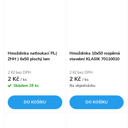
Hmoždinka natloukací PL(
Hmoždinka 10x50 rozpěrná
ZHH ) 6x50 plochý lem
stavební KLASIK 70110010
70210650
2 Kč bez DPH
2 Kč bez DPH
2 Kč
2 Kč
/ ks
/ ks
Skladem
28 ks
Na objednávku
DO KOŠÍKU
DO KOŠÍKU