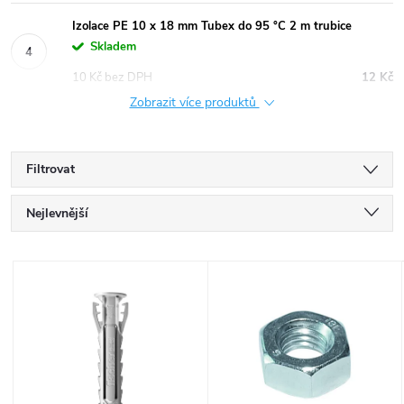
Izolace PE 10 x 18 mm Tubex do 95 °C 2 m trubice
Skladem
10 Kč bez DPH
12 Kč
Zobrazit více produktů
Filtrovat
Ř
Nejlevnější
a
Nejdražší
V
Nejprodávanější
z
ý
Abecedně
e
p
n