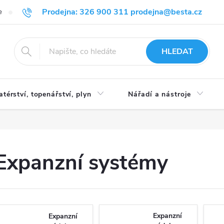
Prodejna: 326 900 311 prodejna@besta.cz
e
Blog
Obchodní podmínky
Ochrana osobních údajů
O n
HLEDAT
atérství, topenářství, plyn
Nářadí a nástroje
Expanzní systémy
Expanzní
Expanzní