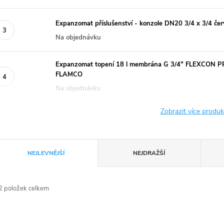
Expanzomat příslušenství - konzole DN20 3/4 x 3/4 če
Na objednávku
Expanzomat topení 18 l membrána G 3/4" FLEXCON PR
FLAMCO
Na objednávku
Zobrazit více produ
Ř
NEJLEVNĚJŠÍ
NEJDRAŽŠÍ
a
2
položek celkem
z
V