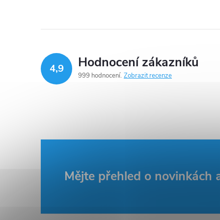
Hodnocení zákazníků
4,9
999 hodnocení
Zobrazit recenze
í
r
Z
Mějte přehled o novinkách
á