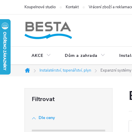
Přejít
Koupelnové studio
Kontakt
Vrácení zboží a reklamac
na
obsah
AKCE
Dům a zahrada
Instal
Instalatérství, topenářství, plyn
Expanzní systémy
Domů
P
o
Dle ceny
s