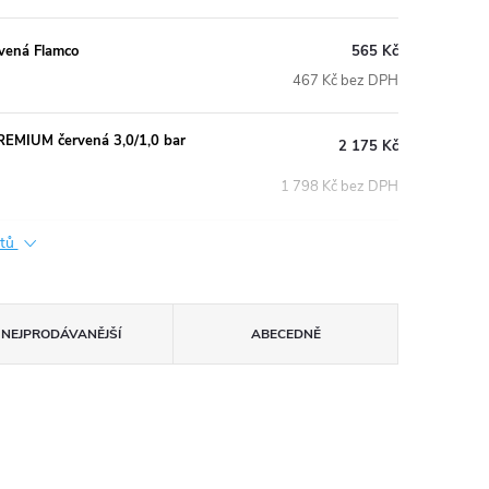
rvená Flamco
565 Kč
467 Kč bez DPH
EMIUM červená 3,0/1,0 bar
2 175 Kč
1 798 Kč bez DPH
ktů
NEJPRODÁVANĚJŠÍ
ABECEDNĚ