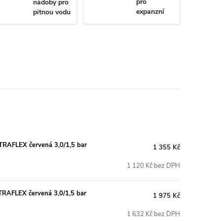
pro
nádoby pro
expanzní
pitnou vodu
nádoby
TRAFLEX červená 3,0/1,5 bar
1 355 Kč
1 120 Kč bez DPH
TRAFLEX červená 3,0/1,5 bar
1 975 Kč
1 632 Kč bez DPH