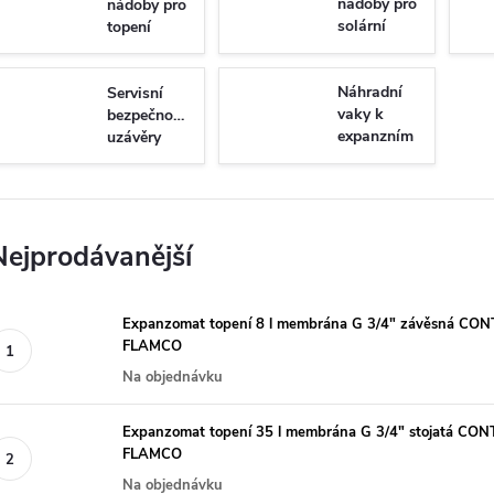
nádoby pro
nádoby pro
solární
topení
systémy
Náhradní
Servisní
vaky k
bezpečnostní
expanzním
uzávěry
nádobám
Nejprodávanější
Expanzomat topení 8 l membrána G 3/4" závěsná CON
FLAMCO
Na objednávku
Expanzomat topení 35 l membrána G 3/4" stojatá CON
FLAMCO
Na objednávku