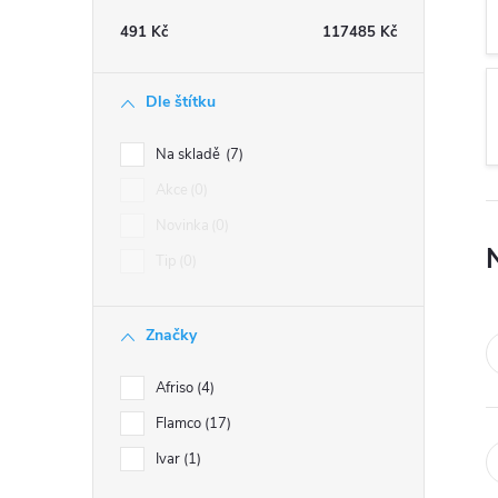
t
491
Kč
117485
Kč
r
Dle štítku
a
Na skladě
7
n
Akce
0
Novinka
0
n
Tip
0
í
Značky
p
Afriso
4
a
Flamco
17
n
Ivar
1