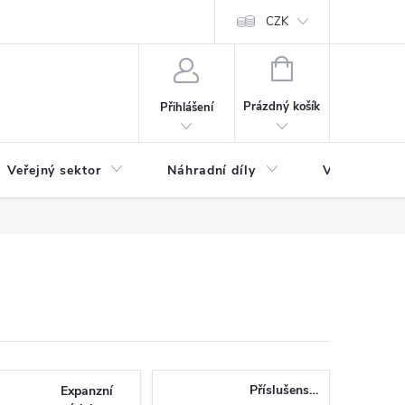
ás
Novinky
Ke stažení
CZK
NÁKUPNÍ
KOŠÍK
Prázdný košík
Přihlášení
Veřejný sektor
Náhradní díly
Výprodej a l
Příslušenství
Expanzní