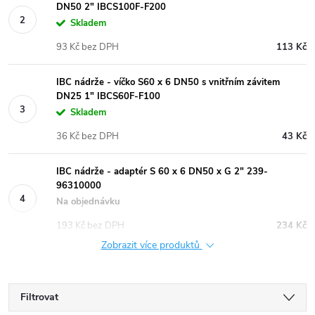
DN50 2" IBCS100F-F200
Skladem
93 Kč bez DPH
113 Kč
IBC nádrže - víčko S60 x 6 DN50 s vnitřním závitem
DN25 1" IBCS60F-F100
Skladem
36 Kč bez DPH
43 Kč
IBC nádrže - adaptér S 60 x 6 DN50 x G 2" 239-
96310000
Na objednávku
193 Kč bez DPH
234 Kč
Zobrazit více produktů
Filtrovat