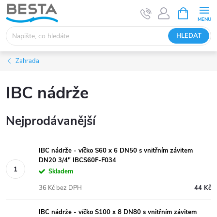
Přejít
NÁKUPNÍ
KOŠÍK
na
obsah
HLEDAT
Zahrada
IBC nádrže
Nejprodávanější
IBC nádrže - víčko S60 x 6 DN50 s vnitřním závitem
DN20 3/4" IBCS60F-F034
Skladem
36 Kč bez DPH
44 Kč
IBC nádrže - víčko S100 x 8 DN80 s vnitřním závitem