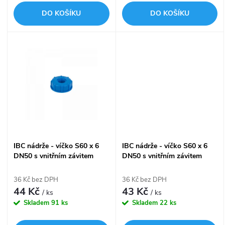
o
d
DO KOŠÍKU
DO KOŠÍKU
d
u
u
k
k
t
t
ů
ů
IBC nádrže - víčko S60 x 6
IBC nádrže - víčko S60 x 6
DN50 s vnitřním závitem
DN50 s vnitřním závitem
DN20 3/4" IBCS60F-F034
DN25 1" IBCS60F-F100
36 Kč bez DPH
36 Kč bez DPH
44 Kč
43 Kč
/ ks
/ ks
Skladem
91 ks
Skladem
22 ks