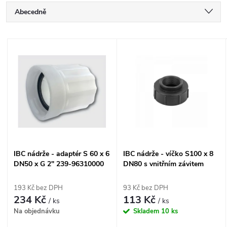
Ř
Abecedně
a
Nejlevnější
V
Nejdražší
z
ý
Nejprodávanější
e
p
n
i
í
s
IBC nádrže - adaptér S 60 x 6
IBC nádrže - víčko S100 x 8
p
DN50 x G 2" 239-96310000
DN80 s vnitřním závitem
p
DN50 2" IBCS100F-F200
r
193 Kč bez DPH
93 Kč bez DPH
r
234 Kč
113 Kč
/ ks
/ ks
o
Na objednávku
Skladem
10 ks