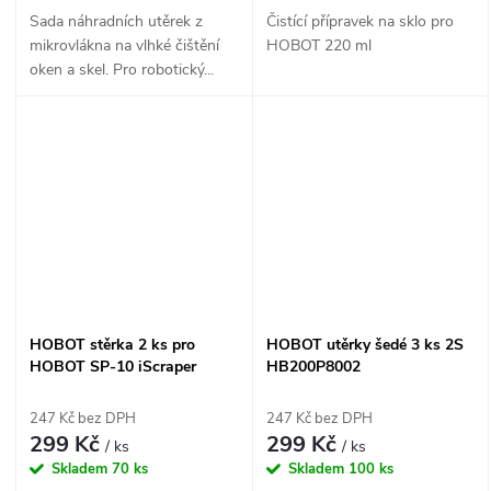
Sada náhradních utěrek z
Čistící přípravek na sklo pro
mikrovlákna na vlhké čištění
HOBOT 220 ml
oken a skel. Pro robotický...
HOBOT stěrka 2 ks pro
HOBOT utěrky šedé 3 ks 2S
HOBOT SP-10 iScraper
HB200P8002
HBA10W2020
247 Kč bez DPH
247 Kč bez DPH
299 Kč
299 Kč
/ ks
/ ks
Skladem
70 ks
Skladem
100 ks