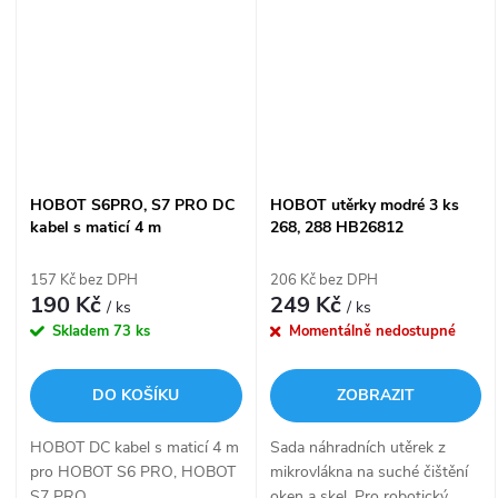
HOBOT S6PRO, S7 PRO DC
HOBOT utěrky modré 3 ks
kabel s maticí 4 m
268, 288 HB26812
HB500P8005B
157 Kč bez DPH
206 Kč bez DPH
190 Kč
249 Kč
/ ks
/ ks
Skladem
73 ks
Momentálně nedostupné
DO KOŠÍKU
ZOBRAZIT
HOBOT DC kabel s maticí 4 m
Sada náhradních utěrek z
pro HOBOT S6 PRO, HOBOT
mikrovlákna na suché čištění
S7 PRO.
oken a skel. Pro robotický...