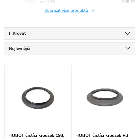
157 Kč bez DPH
190 Kč
Zobrazit více produktů
Filtrovat
Ř
Nejlevnější
a
Nejdražší
V
Nejprodávanější
z
ý
Abecedně
e
p
n
i
í
s
HOBOT čistící kroužek 198,
HOBOT čistící kroužek R3