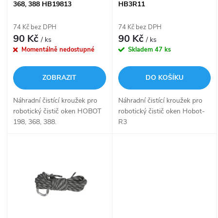
p
368, 388 HB19813
HB3R11
p
r
74 Kč bez DPH
74 Kč bez DPH
r
90 Kč
90 Kč
/ ks
/ ks
o
Momentálně nedostupné
Skladem
47 ks
o
d
ZOBRAZIT
DO KOŠÍKU
d
u
Náhradní čistící kroužek pro
Náhradní čistící kroužek pro
u
robotický čistič oken HOBOT
robotický čistič oken Hobot-
k
198, 368, 388.
R3
k
t
t
ů
ů