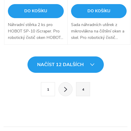
DO KOŠÍKU
DO KOŠÍKU
Náhradní stěrka 2 ks pro
Sada náhradních utěrek z
HOBOT SP-10 iScraper. Pro
mikrovlákna na čištění oken a
robotický čistič oken HOBOT...
skel. Pro robotický čistič...
O
NAČÍST 12 DALŠÍCH
v
l
S
1
4
t
á
r
d
á
a
n
k