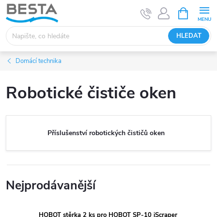
Přejít
NÁKUPNÍ
KOŠÍK
na
obsah
HLEDAT
Domácí technika
Robotické čističe oken
Příslušenství robotických čističů oken
Nejprodávanější
HOBOT stěrka 2 ks pro HOBOT SP-10 iScraper