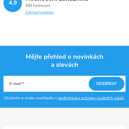
4,9
999 hodnocení
Zobrazit recenze
Mějte přehled o novinkách
a slevách
Z
á
E-mail
ODEBÍRAT
p
Vložením e-mailu souhlasíte s
podmínkami ochrany osobních údajů
a
t