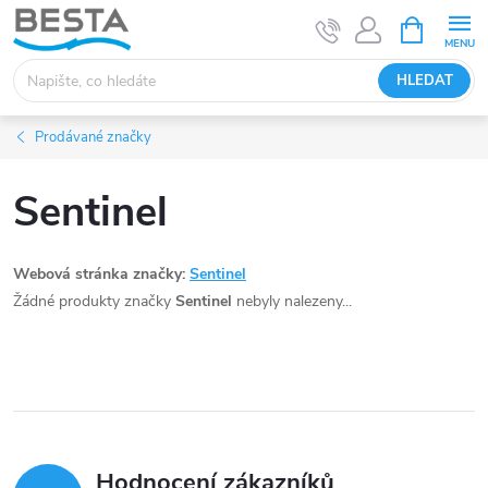
Přejít
NÁKUPNÍ
KOŠÍK
na
obsah
HLEDAT
Prodávané značky
Sentinel
Webová stránka značky:
Sentinel
Žádné produkty značky
Sentinel
nebyly nalezeny...
Hodnocení zákazníků