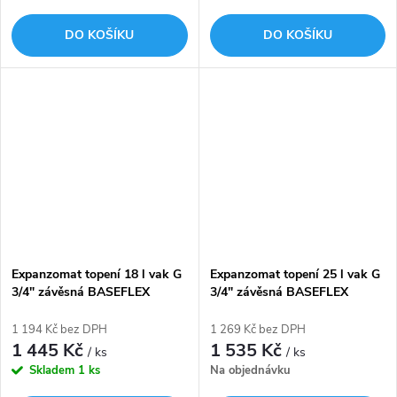
DO KOŠÍKU
DO KOŠÍKU
Expanzomat topení 18 l vak G
Expanzomat topení 25 l vak G
3/4" závěsná BASEFLEX
3/4" závěsná BASEFLEX
červená 6,0/1,5 bar FLAMCO
červená 6,0/1,5 bar FLAMCO
1 194 Kč bez DPH
1 269 Kč bez DPH
1 445 Kč
1 535 Kč
/ ks
/ ks
Skladem
1 ks
Na objednávku