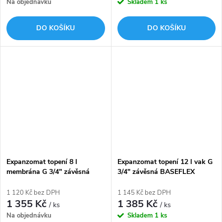
Na objednávku
Skladem
1 ks
DO KOŠÍKU
DO KOŠÍKU
Expanzomat topení 8 l
Expanzomat topení 12 l vak G
membrána G 3/4" závěsná
3/4" závěsná BASEFLEX
CONTRAFLEX červená 3,0/1,5
červená 6,0/1,5 bar FLAMCO
bar FLAMCO
1 120 Kč bez DPH
1 145 Kč bez DPH
1 355 Kč
1 385 Kč
/ ks
/ ks
Na objednávku
Skladem
1 ks