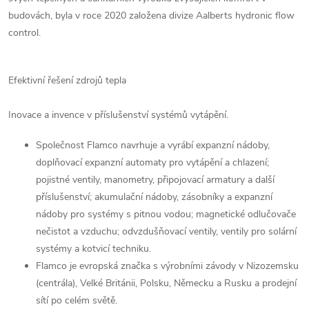
budovách, byla v roce 2020 založena divize Aalberts hydronic flow
control.
Efektivní řešení zdrojů tepla
Inovace a invence v příslušenství systémů vytápění.
Společnost Flamco navrhuje a vyrábí expanzní nádoby,
doplňovací expanzní automaty pro vytápění a chlazení;
pojistné ventily, manometry, připojovací armatury a další
příslušenství; akumulační nádoby, zásobníky a expanzní
nádoby pro systémy s pitnou vodou; magnetické odlučovače
nečistot a vzduchu; odvzdušňovací ventily, ventily pro solární
systémy a kotvicí techniku.
Flamco je evropská značka s výrobními závody v Nizozemsku
(centrála), Velké Británii, Polsku, Německu a Rusku a prodejní
sítí po celém světě.