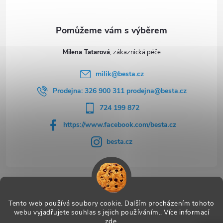
Milena Tatarová
milik
@
besta.cz
Prodejna: 326 900 311 prodejna@besta.cz
724 199 872
https://www.facebook.com/besta.cz
besta.cz
Užitečné odkazy
Tento web používá soubory cookie. Dalším procházením tohoto
webu vyjadřujete souhlas s jejich používáním.. Více informací
zde
.