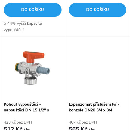
o
d
DO KOŠÍKU
DO KOŠÍKU
d
u
o 44% vyšší kapacita
u
vypouštění
k
k
t
t
ů
ů
Kohout vypouštěcí -
Expanzomat příslušenství -
napouštěcí DN 15 1/2" s
konzole DN20 3/4 x 3/4
páčkou pro solár FLAMCO
červená Flamco
KFE PN16
423 Kč bez DPH
467 Kč bez DPH
512 Kč
565 Kč
/ ks
/ ks