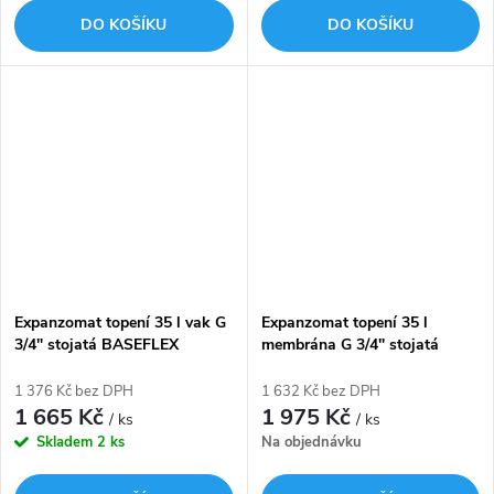
DO KOŠÍKU
DO KOŠÍKU
Expanzomat topení 35 l vak G
Expanzomat topení 35 l
3/4" stojatá BASEFLEX
membrána G 3/4" stojatá
červená 6,0/1,5 bar FLAMCO
CONTRAFLEX červená 3,0/1,5
bar FLAMCO
1 376 Kč bez DPH
1 632 Kč bez DPH
1 665 Kč
1 975 Kč
/ ks
/ ks
Skladem
2 ks
Na objednávku