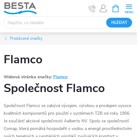
Přejít
NÁKUPNÍ
KOŠÍK
na
obsah
HLEDAT
Prodávané značky
Flamco
Webová stránka značky:
Flamco
Společnost Flamco
Společnost Flamco se zabývá vývojem, výrobou a prodejem vysoce
kvalitních komponentů pro použití v systémech TZB od roku 1956.
Je součástí akciové společnosti Aalberts NV. Spolu se společností
Comap, která pomáhá hospodařit s vodou a energií prostřednictvím
svých tepelných a sanitárních výrobků zvyšujících komfort v