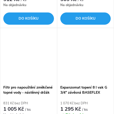
Na objednávku
Na objednávku
DO KOŠÍKU
DO KOŠÍKU
Filtr pro napouštění změkčené
Expanzomat topení 8 l vak G
topné vody - nástěnný držák
3/4" závěsná BASEFLEX
červená 6,0/1,5 bar FLAMCO
831 Kč bez DPH
1 070 Kč bez DPH
1 005 Kč
1 295 Kč
/ ks
/ ks