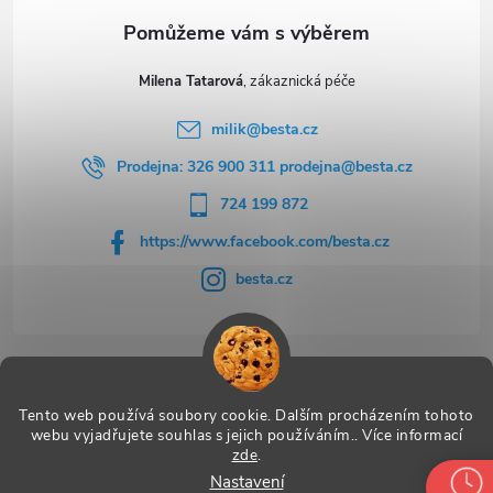
u
Milena Tatarová
milik
@
besta.cz
Prodejna: 326 900 311 prodejna@besta.cz
724 199 872
https://www.facebook.com/besta.cz
besta.cz
Užitečné odkazy
Tento web používá soubory cookie. Dalším procházením tohoto
webu vyjadřujete souhlas s jejich používáním.. Více informací
zde
.
Nastavení
Copyright 2026
BESTA
. Všechna práva vyhrazena.