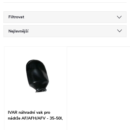
Filtrovat
Ř
Nejlevnější
a
Nejdražší
V
Nejprodávanější
z
ý
Abecedně
e
p
n
i
í
s
IVAR náhradní vak pro
p
nádrže AF/AFH/AFV - 35-50l,
p
EPDM IVAR.NVEL Q120034