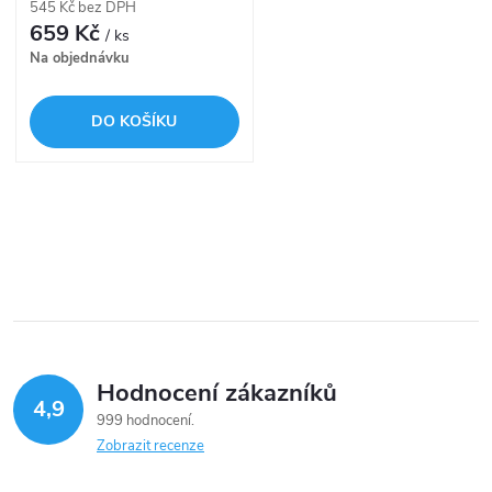
r
545 Kč bez DPH
r
659 Kč
/ ks
o
Na objednávku
o
d
DO KOŠÍKU
d
u
u
k
O
k
v
t
t
l
ů
á
ů
Hodnocení zákazníků
d
4,9
999 hodnocení
a
Zobrazit recenze
c