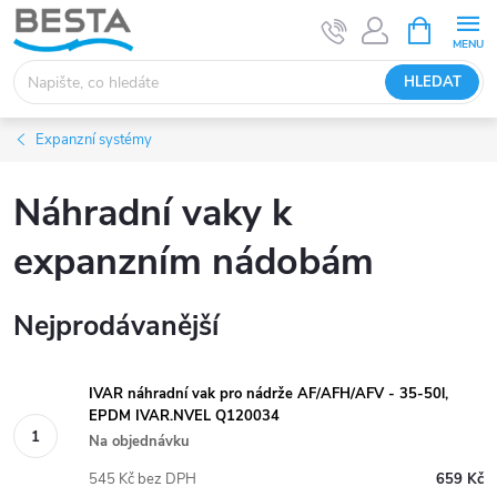
Přejít
NÁKUPNÍ
KOŠÍK
na
obsah
HLEDAT
Expanzní systémy
Náhradní vaky k
expanzním nádobám
Nejprodávanější
IVAR náhradní vak pro nádrže AF/AFH/AFV - 35-50l,
EPDM IVAR.NVEL Q120034
Na objednávku
545 Kč bez DPH
659 Kč