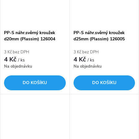
t
ů
ů
PP-S náhr.svěrný kroužek
PP-S náhr.svěrný kroužek
d20mm (Plassim) 126004
d25mm (Plassim) 126005
3 Kč bez DPH
3 Kč bez DPH
4 Kč
4 Kč
/ ks
/ ks
Na objednávku
Na objednávku
DO KOŠÍKU
DO KOŠÍKU