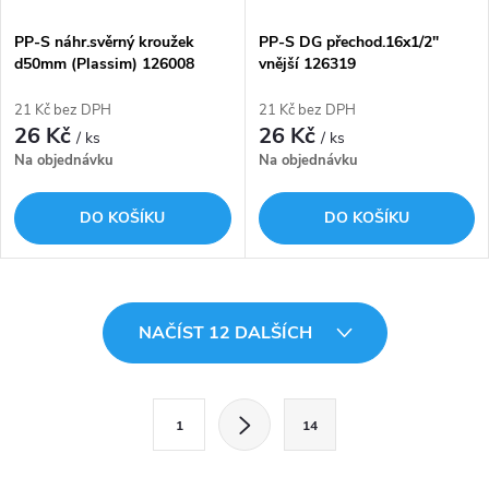
PP-S náhr.svěrný kroužek
PP-S DG přechod.16x1/2"
d50mm (Plassim) 126008
vnější 126319
21 Kč bez DPH
21 Kč bez DPH
26 Kč
26 Kč
/ ks
/ ks
Na objednávku
Na objednávku
DO KOŠÍKU
DO KOŠÍKU
O
NAČÍST 12 DALŠÍCH
v
l
S
1
14
t
á
r