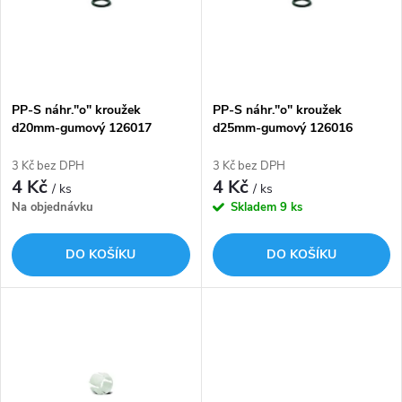
p
n
i
í
s
p
PP-S náhr."o" kroužek
PP-S náhr."o" kroužek
d20mm-gumový 126017
d25mm-gumový 126016
p
r
3 Kč bez DPH
3 Kč bez DPH
r
4 Kč
4 Kč
/ ks
/ ks
o
Na objednávku
Skladem
9 ks
o
d
DO KOŠÍKU
DO KOŠÍKU
d
u
u
k
k
t