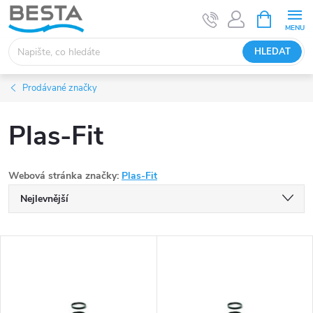
Přejít
NÁKUPNÍ
KOŠÍK
na
obsah
HLEDAT
Prodávané značky
Plas-Fit
Webová stránka značky:
Plas-Fit
Ř
Nejlevnější
a
Nejdražší
V
Nejprodávanější
z
ý
Abecedně
e