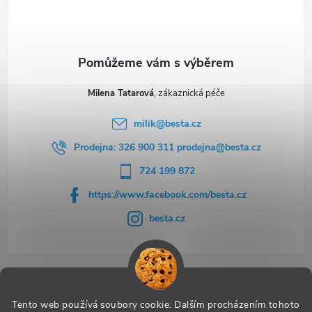
í
Milena Tatarová
milik
@
besta.cz
Prodejna: 326 900 311 prodejna@besta.cz
724 199 872
https://www.facebook.com/besta.cz
besta.cz
Užitečné odkazy
Tento web používá soubory cookie. Dalším procházením tohoto