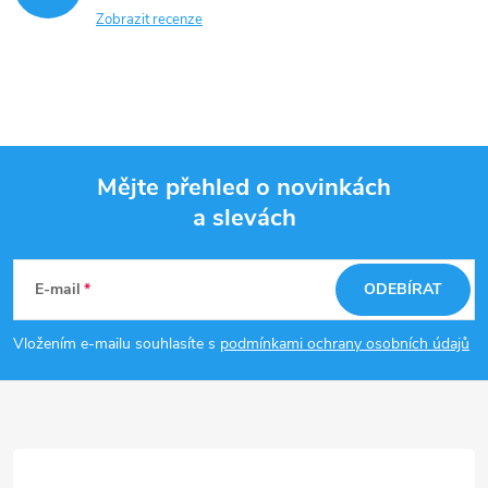
Zobrazit recenze
Mějte přehled o novinkách
a slevách
Z
á
E-mail
ODEBÍRAT
p
Vložením e-mailu souhlasíte s
podmínkami ochrany osobních údajů
a
t