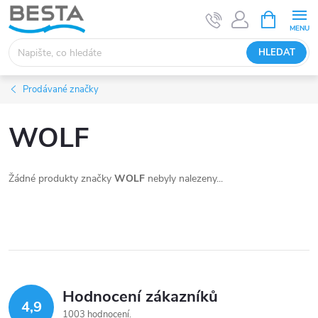
Přejít
NÁKUPNÍ
KOŠÍK
na
obsah
HLEDAT
Prodávané značky
WOLF
Žádné produkty značky
WOLF
nebyly nalezeny...
Hodnocení zákazníků
4,9
1003 hodnocení