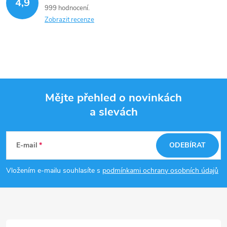
4,9
á
p
999 hodnocení
n
Zobrazit recenze
r
í
v
k
y
Mějte přehled o novinkách
v
a slevách
Z
ý
á
E-mail
ODEBÍRAT
p
p
i
Vložením e-mailu souhlasíte s
podmínkami ochrany osobních údajů
a
s
u
t