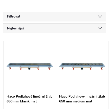
Filtrovat
Ř
Nejlevnější
a
Nejdražší
V
Nejprodávanější
z
ý
Abecedně
e
p
n
i
í
s
Haco Podlahový lineární žlab
Haco Podlahový lineární žlab
p
650 mm klasik mat
650 mm medium mat
p