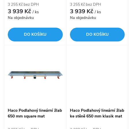
r
3 255 Kč bez DPH
3 255 Kč bez DPH
r
3 939 Kč
3 939 Kč
/ ks
/ ks
o
Na objednávku
Na objednávku
o
d
DO KOŠÍKU
DO KOŠÍKU
d
u
u
k
k
t
t
ů
ů
Haco Podlahový lineární žlab
Haco Podlahový lineární žlab
650 mm square mat
ke stěně 650 mm klasik mat