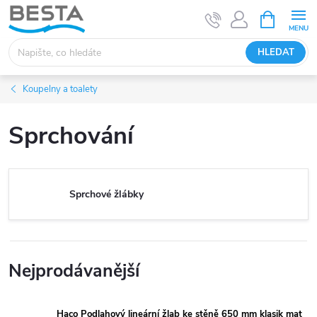
Přejít
NÁKUPNÍ
KOŠÍK
na
obsah
HLEDAT
Koupelny a toalety
Sprchování
Sprchové žlábky
Nejprodávanější
Haco Podlahový lineární žlab ke stěně 650 mm klasik mat