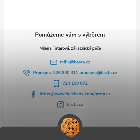
í
Milena Tatarová
milik
@
besta.cz
Prodejna: 326 900 311 prodejna@besta.cz
724 199 872
https://www.facebook.com/besta.cz
besta.cz