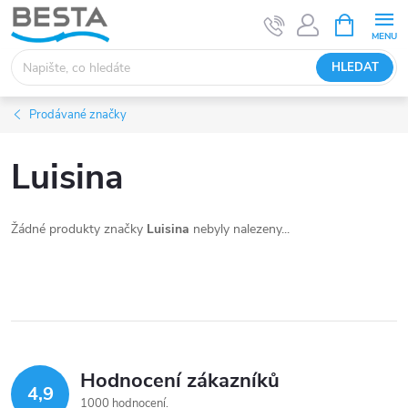
Přejít
NÁKUPNÍ
KOŠÍK
na
obsah
HLEDAT
Prodávané značky
Luisina
Žádné produkty značky
Luisina
nebyly nalezeny...
Hodnocení zákazníků
4,9
1000 hodnocení