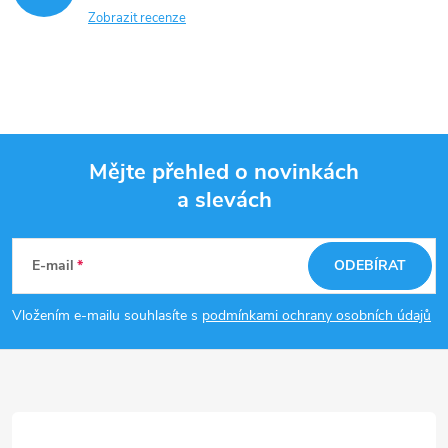
Zobrazit recenze
Mějte přehled o novinkách
a slevách
Z
á
E-mail
ODEBÍRAT
p
Vložením e-mailu souhlasíte s
podmínkami ochrany osobních údajů
a
t