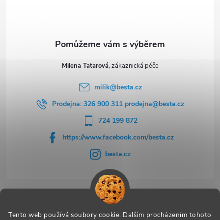
í
Milena Tatarová
milik
@
besta.cz
Prodejna: 326 900 311 prodejna@besta.cz
724 199 872
https://www.facebook.com/besta.cz
besta.cz
Užitečné odkazy
Tento web používá soubory cookie. Dalším procházením tohoto