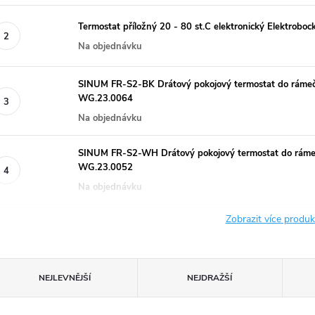
Termostat příložný 20 - 80 st.C elektronický Elektrobo
Na objednávku
SINUM FR-S2-BK Drátový pokojový termostat do rámeč
WG.23.0064
Na objednávku
SINUM FR-S2-WH Drátový pokojový termostat do rámeč
WG.23.0052
Na objednávku
Zobrazit více produ
Ř
NEJLEVNĚJŠÍ
NEJDRAŽŠÍ
a