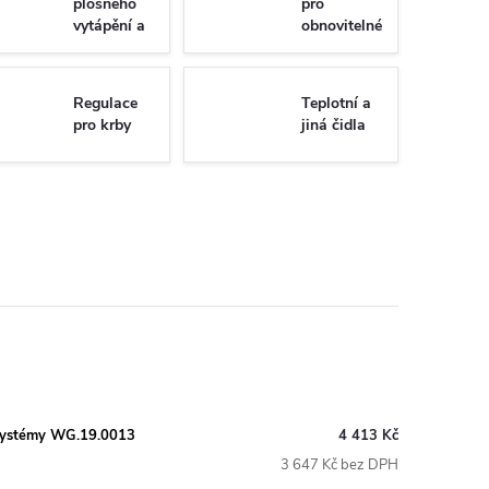
plošného
pro
vytápění a
obnovitelné
chlazení
zdroje
Regulace
Teplotní a
pro krby
jiná čidla
 systémy WG.19.0013
4 413 Kč
3 647 Kč bez DPH