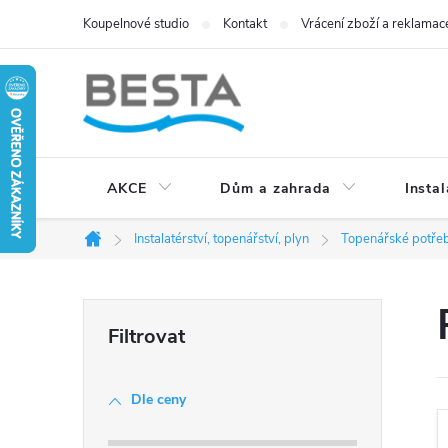
Přejít
Koupelnové studio
Kontakt
Vrácení zboží a reklamac
na
obsah
AKCE
Dům a zahrada
Instal
Instalatérství, topenářství, plyn
Topenářské potřeb
Domů
P
o
Dle ceny
s