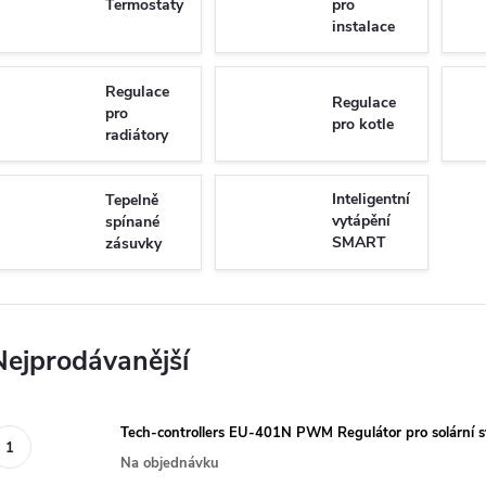
Termostaty
pro
instalace
Regulace
Regulace
pro
pro kotle
radiátory
Inteligentní
Tepelně
vytápění
spínané
SMART
zásuvky
HOME
Nejprodávanější
Tech-controllers EU-401N PWM Regulátor pro solární
Na objednávku