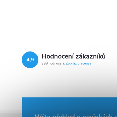
l
Hodnocení zákazníků
4,9
999 hodnocení
Zobrazit recenze
í
r