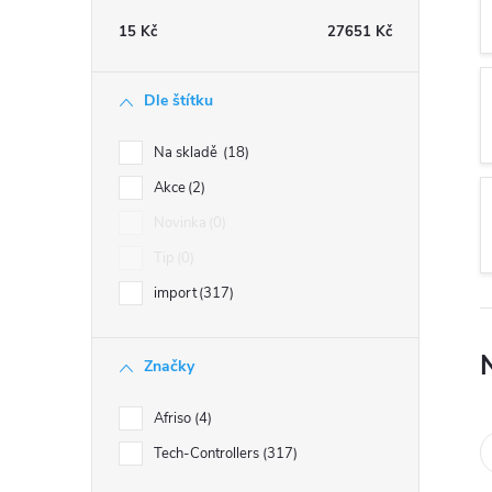
t
15
Kč
27651
Kč
r
Dle štítku
a
Na skladě
18
n
Akce
2
Novinka
0
n
Tip
0
í
import
317
p
Značky
a
Afriso
4
n
Tech-Controllers
317