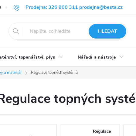
Prodejna: 326 900 311 prodejna@besta.cz
e
Blog
Obchodní podmínky
Ochrana osobních údajů
O n
HLEDAT
atérství, topenářství, plyn
Nářadí a nástroje
y a materiál
Regulace topných systémů
Regulace topných syst
Regulace