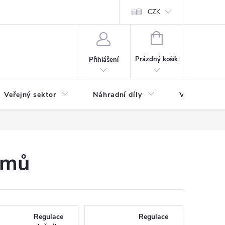
ás
Novinky
Ke stažení
CZK
NÁKUPNÍ
KOŠÍK
Prázdný košík
Přihlášení
Veřejný sektor
Náhradní díly
Výprodej a l
émů
Regulace
Regulace