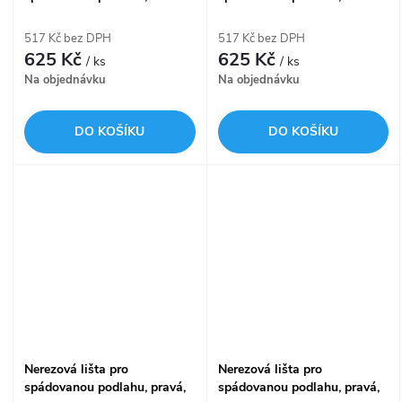
oboustranná, výška límce 12
oboustranná, výška límce 14
mm APZ905M/1000
mm APZ906M/1000
517 Kč bez DPH
517 Kč bez DPH
625 Kč
625 Kč
/ ks
/ ks
Na objednávku
Na objednávku
DO KOŠÍKU
DO KOŠÍKU
Nerezová lišta pro
Nerezová lišta pro
spádovanou podlahu, pravá,
spádovanou podlahu, pravá,