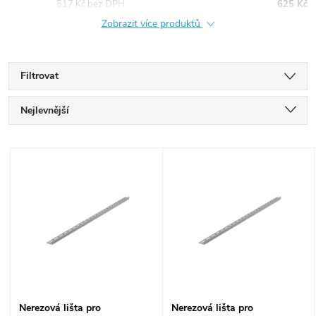
517 Kč bez DPH
625 Kč
Zobrazit více produktů
Filtrovat
Ř
Nejlevnější
a
Nejdražší
V
Nejprodávanější
z
ý
Abecedně
e
p
n
i
í
s
Nerezová lišta pro
Nerezová lišta pro