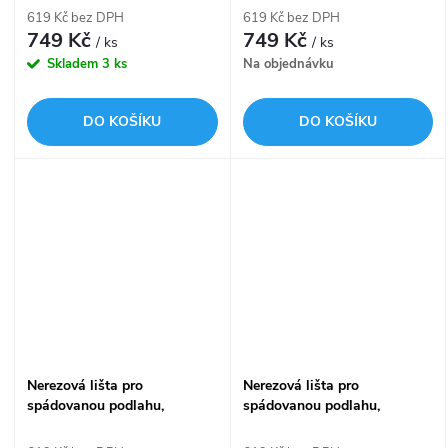
APZ901M/1200
APZ903M/1200
619 Kč bez DPH
619 Kč bez DPH
749 Kč
749 Kč
/ ks
/ ks
Skladem
3 ks
Na objednávku
DO KOŠÍKU
DO KOŠÍKU
Nerezová lišta pro
Nerezová lišta pro
spádovanou podlahu,
spádovanou podlahu,
oboustranná, výška límce 12
oboustranná, výška límce 14
mm APZ905M/1200
mm APZ906M/1200