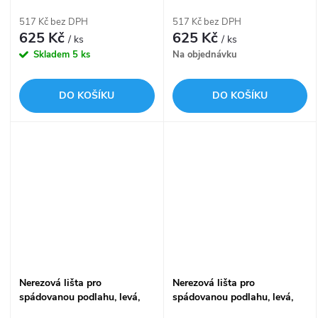
výška límce 12 mm
výška límce 14 mm
APZ902M/1000
APZ904M/1000
517 Kč bez DPH
517 Kč bez DPH
625 Kč
625 Kč
/ ks
/ ks
Skladem
5 ks
Na objednávku
DO KOŠÍKU
DO KOŠÍKU
Nerezová lišta pro
Nerezová lišta pro
spádovanou podlahu, levá,
spádovanou podlahu, levá,
výška límce 12 mm
výška límce 14 mm