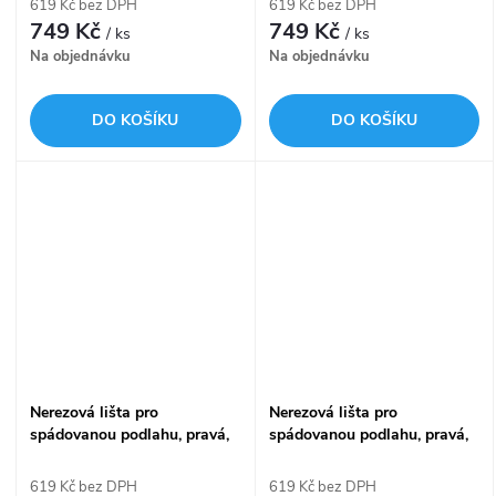
619 Kč bez DPH
619 Kč bez DPH
749 Kč
749 Kč
/ ks
/ ks
Na objednávku
Na objednávku
DO KOŠÍKU
DO KOŠÍKU
Nerezová lišta pro
Nerezová lišta pro
spádovanou podlahu, pravá,
spádovanou podlahu, pravá,
výška límce 12 mm
výška límce 14 mm
APZ902M/1200
APZ904M/1200
619 Kč bez DPH
619 Kč bez DPH