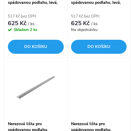
p
spádovanou podlahu, levá,
spádovanou podlahu, levá,
p
výška límce 12 mm
výška límce 14 mm
r
APZ901M/1000
APZ903M/1000
517 Kč bez DPH
517 Kč bez DPH
r
625 Kč
625 Kč
/ ks
/ ks
o
Skladem
2 ks
Na objednávku
o
d
DO KOŠÍKU
DO KOŠÍKU
d
u
u
k
k
t
t
ů
ů
Nerezová lišta pro
Nerezová lišta pro
spádovanou podlahu,
spádovanou podlahu,