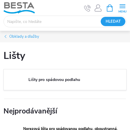
Přejít
NÁKUPNÍ
KOŠÍK
na
obsah
HLEDAT
Obklady a dlažby
Lišty
Lišty pro spádovou podlahu
Nejprodávanější
Nerezová lišta pro spádovanou podlahu, oboustranná,