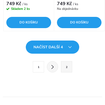
749 Kč
749 Kč
/ ks
/ ks
Skladem
2 ks
Na objednávku
DO KOŠÍKU
DO KOŠÍKU
O
NAČÍST DALŠÍ 4
v
l
S
1
2
t
á
r
d
á
a
n
k
c
o