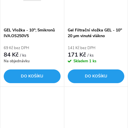
t
ů
ů
GEL Vložka - 10"; 5mikronů
Gel Filtrační vložka GEL - 10"
IVA.OS250V5
20 µm vinuté vlákno
69 Kč bez DPH
141 Kč bez DPH
84 Kč
171 Kč
/ ks
/ ks
Na objednávku
Skladem
1 ks
DO KOŠÍKU
DO KOŠÍKU