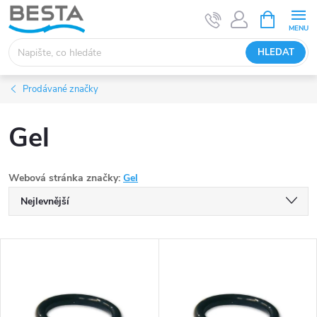
Přejít
NÁKUPNÍ
KOŠÍK
na
obsah
HLEDAT
Prodávané značky
Gel
Webová stránka značky:
Gel
Ř
Nejlevnější
a
Nejdražší
V
Nejprodávanější
z
ý
Abecedně
e