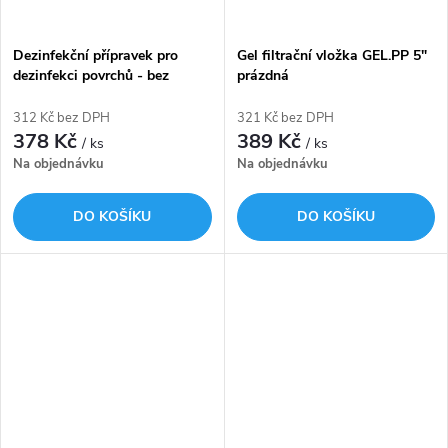
Dezinfekční přípravek pro
Gel filtrační vložka GEL.PP 5"
dezinfekci povrchů - bez
prázdná
obsahu chlóru - 900ml
GEL.OXYGEL PLUS 107.035.78
312 Kč bez DPH
321 Kč bez DPH
378 Kč
389 Kč
/ ks
/ ks
Na objednávku
Na objednávku
DO KOŠÍKU
DO KOŠÍKU