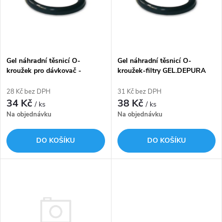
p
n
i
í
s
p
Gel náhradní těsnicí O-
Gel náhradní těsnicí O-
kroužek pro dávkovač -
kroužek-filtry GEL.DEPURA
p
GEL.DOSAPHOS 600
1000 PP,1000 OT,3000 OT-
r
453.401.65
3/4",1",6/4",2"
28 Kč bez DPH
31 Kč bez DPH
r
34 Kč
38 Kč
/ ks
/ ks
o
Na objednávku
Na objednávku
o
d
DO KOŠÍKU
DO KOŠÍKU
d
u
u
k
k
t