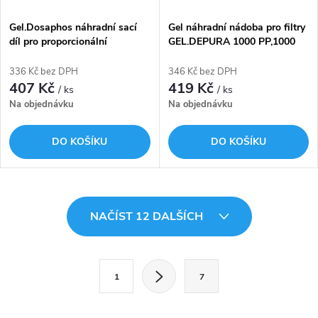
Gel.Dosaphos náhradní sací
Gel náhradní nádoba pro filtry
díl pro proporcionální
GEL.DEPURA 1000 PP,1000
dávkovač GEL.DOSAPHOS
OT,3000 OT-3/4",1",6/4",2"
600 a 700
336 Kč bez DPH
346 Kč bez DPH
407 Kč
419 Kč
/ ks
/ ks
Na objednávku
Na objednávku
DO KOŠÍKU
DO KOŠÍKU
O
NAČÍST 12 DALŠÍCH
v
l
S
1
7
t
á
r