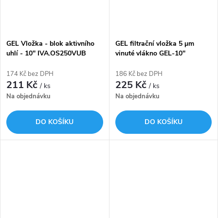
GEL Vložka - blok aktivního
GEL filtrační vložka 5 µm
uhlí - 10" IVA.OS250VUB
vinuté vlákno GEL-10"
náhradní 103.030.60
174 Kč bez DPH
186 Kč bez DPH
211 Kč
225 Kč
/ ks
/ ks
Na objednávku
Na objednávku
DO KOŠÍKU
DO KOŠÍKU