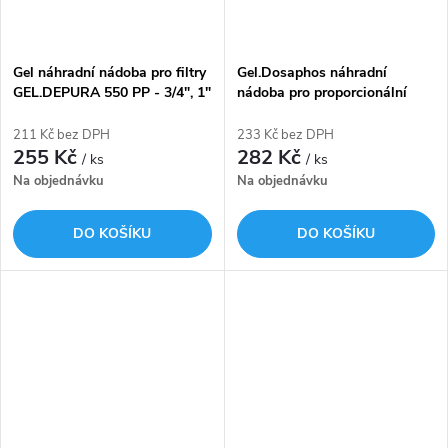
Gel náhradní nádoba pro filtry
Gel.Dosaphos náhradní
GEL.DEPURA 550 PP - 3/4", 1"
nádoba pro proporcionální
dávkovač GEL.DOSAPHOS
600 456.500.15
211 Kč bez DPH
233 Kč bez DPH
255 Kč
282 Kč
/ ks
/ ks
Na objednávku
Na objednávku
DO KOŠÍKU
DO KOŠÍKU