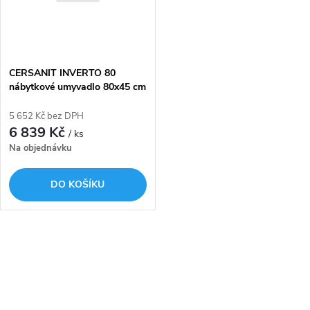
t
ů
ů
CERSANIT INVERTO 80
nábytkové umyvadlo 80x45 cm
s odkládací plochou vlevo
K671-016
5 652 Kč bez DPH
6 839 Kč
/ ks
Na objednávku
DO KOŠÍKU
O
v
l