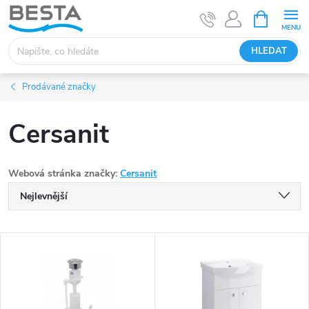
Přejít
NÁKUPNÍ
KOŠÍK
na
obsah
HLEDAT
Prodávané značky
Cersanit
Webová stránka značky:
Cersanit
Ř
Nejlevnější
a
Nejdražší
V
Nejprodávanější
z
ý
Abecedně
e