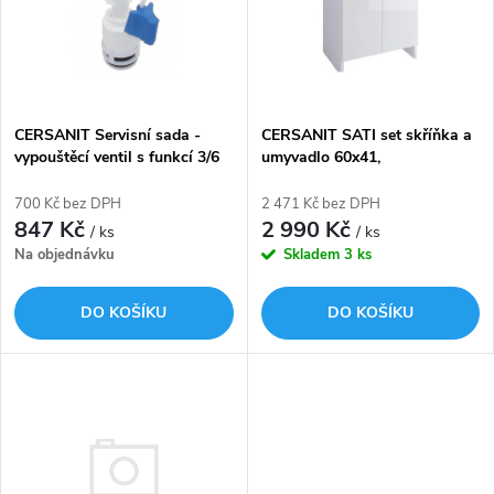
p
n
i
í
s
p
CERSANIT Servisní sada -
CERSANIT SATI set skříňka a
vypouštěcí ventil s funkcí 3/6
umyvadlo 60x41,
p
litrů (K99-0014)
nesmontovaná
r
700 Kč bez DPH
2 471 Kč bez DPH
r
847 Kč
2 990 Kč
/ ks
/ ks
o
Na objednávku
Skladem
3 ks
o
d
DO KOŠÍKU
DO KOŠÍKU
d
u
u
k
k
t