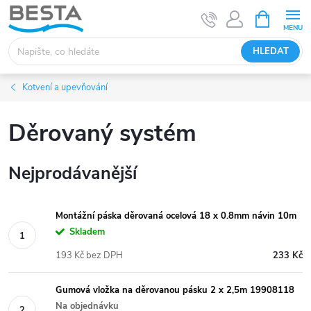
Přejít
NÁKUPNÍ
KOŠÍK
na
obsah
HLEDAT
Kotvení a upevňování
Děrovaný systém
Nejprodávanější
Montážní páska děrovaná ocelová 18 x 0.8mm návin 10m
Skladem
193 Kč bez DPH
233 Kč
Gumová vložka na děrovanou pásku 2 x 2,5m 19908118
Na objednávku