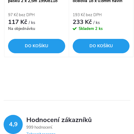
p
pásku 2 x 2,5m 19908118
ocelová 18 x 0.8mm návin
p
10m
r
97 Kč bez DPH
193 Kč bez DPH
r
117 Kč
233 Kč
/ ks
/ ks
o
Na objednávku
Skladem
2 ks
o
d
DO KOŠÍKU
DO KOŠÍKU
d
u
u
k
O
k
v
t
t
l
ů
á
ů
Hodnocení zákazníků
d
4,9
999 hodnocení