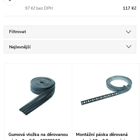
97 Kč bez DPH
117 Kč
Filtrovat
Ř
Nejlevnější
a
Nejdražší
V
Nejprodávanější
z
ý
Abecedně
e
p
n
i
í
s
Gumová vložka na děrovanou
Montážní páska děrovaná