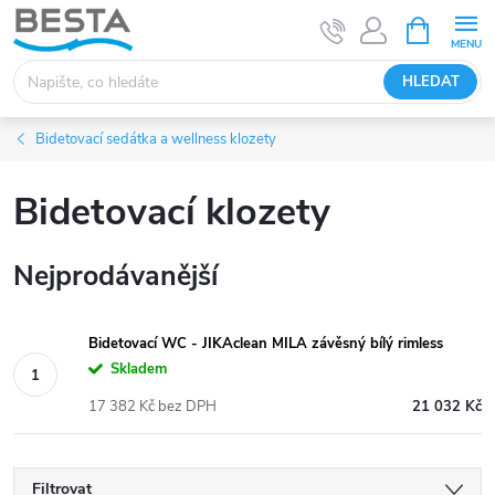
Přejít
NÁKUPNÍ
KOŠÍK
na
obsah
HLEDAT
Bidetovací sedátka a wellness klozety
Bidetovací klozety
Nejprodávanější
Bidetovací WC - JIKAclean MILA závěsný bílý rimless
Skladem
17 382 Kč bez DPH
21 032 Kč
Filtrovat