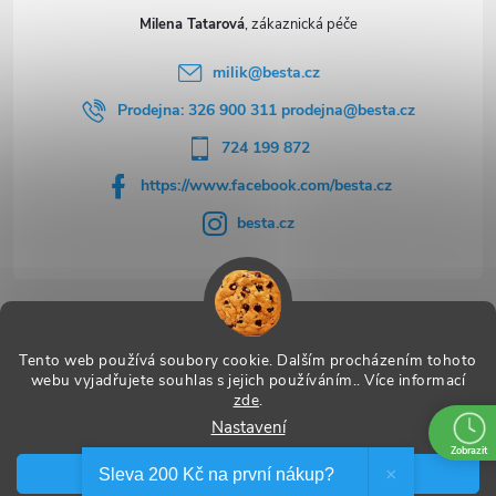
Milena Tatarová
milik
@
besta.cz
Prodejna: 326 900 311 prodejna@besta.cz
724 199 872
https://www.facebook.com/besta.cz
besta.cz
Užitečné odkazy
Tento web používá soubory cookie. Dalším procházením tohoto
webu vyjadřujete souhlas s jejich používáním.. Více informací
zde
.
Nastavení
Copyright 2026
BESTA
. Všechna práva vyhrazena.
Zobrazit
Souhlasím
Vytvořil Shoptet Premium
×
Sleva 200 Kč na první nákup?