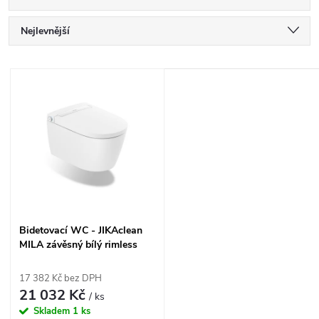
Ř
Nejlevnější
a
Nejdražší
V
Nejprodávanější
z
ý
Abecedně
e
p
n
i
í
s
Bidetovací WC - JIKAclean
p
MILA závěsný bílý rimless
p
r
17 382 Kč bez DPH
r
21 032 Kč
/ ks
o
Skladem
1 ks