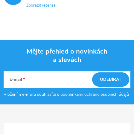
Zobrazit recenze
Mějte přehled o novinkách
a slevách
Z
á
E-mail
ODEBÍRAT
p
Vložením e-mailu souhlasíte s
podmínkami ochrany osobních údajů
a
t