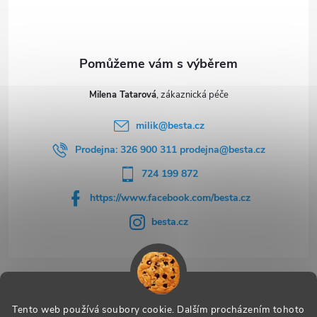
í
Milena Tatarová
milik
@
besta.cz
Prodejna: 326 900 311 prodejna@besta.cz
724 199 872
https://www.facebook.com/besta.cz
besta.cz
Užitečné odkazy
Tento web používá soubory cookie. Dalším procházením tohoto