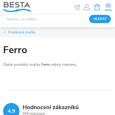
Přejít
NÁKUPNÍ
KOŠÍK
na
obsah
HLEDAT
Prodávané značky
Ferro
Žádné produkty značky
Ferro
nebyly nalezeny...
Hodnocení zákazníků
4,9
999 hodnocení