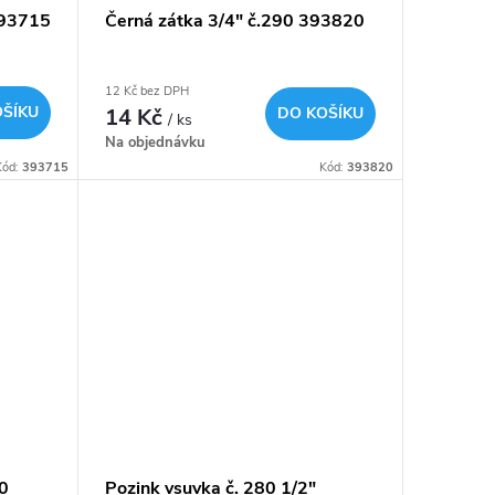
393715
Černá zátka 3/4" č.290 393820
12 Kč bez DPH
OŠÍKU
14 Kč
DO KOŠÍKU
/ ks
Na objednávku
Kód:
393715
Kód:
393820
0
Pozink vsuvka č. 280 1/2"