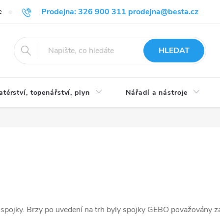
Prodejna: 326 900 311 prodejna@besta.cz
e
Blog
Obchodní podmínky
Ochrana osobních údajů
O n
HLEDAT
atérství, topenářství, plyn
Nářadí a nástroje
 spojky. Brzy po uvedení na trh byly spojky GEBO považovány z