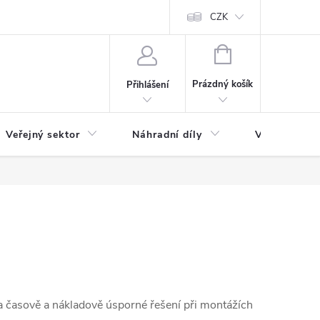
ás
Novinky
Ke stažení
CZK
NÁKUPNÍ
KOŠÍK
Prázdný košík
Přihlášení
Veřejný sektor
Náhradní díly
Výprodej a l
a časově a nákladově úsporné řešení při montážích