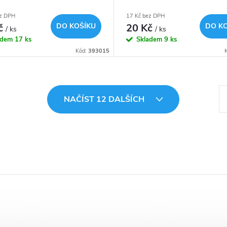
ez DPH
17 Kč bez DPH
č
DO KOŠÍKU
20 Kč
DO K
/ ks
/ ks
adem
17 ks
Skladem
9 ks
Kód:
393015
S
NAČÍST 12 DALŠÍCH
t
r
á
n
k
o
v
á