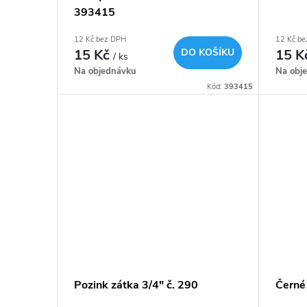
393415
12 Kč bez DPH
12 Kč b
15 Kč
DO KOŠÍKU
15 K
/ ks
Na objednávku
Na obj
Kód:
393415
Pozink zátka 3/4" č. 290
Černé