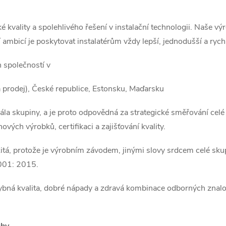
kvality a spolehlivého řešení v instalační technologii. Naše vý
bicí je poskytovat instalatérům vždy lepší, jednodušší a rychle
 společností v
 prodej),
České republice,
Estonsku,
Maďarsku
la skupiny, a je proto odpovědná za strategické směřování cel
nových výrobků, certifikaci a zajišťování kvality.
žitá, protože je výrobním závodem, jinými slovy srdcem celé 
001: 2015.
ybná kvalita, dobré nápady a zdravá kombinace odborných znalos