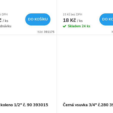
ez DPH
15 Kč bez DPH
č
DO KOŠÍKU
18 Kč
DO K
/ ks
/ ks
ednávku
Skladem
24 ks
Kód:
391175
 koleno 1/2" č. 90 393015
Černá vsuvka 3/4" č.280 