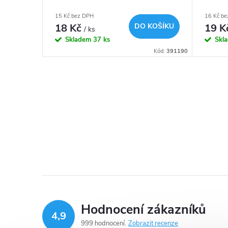
15 Kč bez DPH
16 Kč b
18 Kč
DO KOŠÍKU
19 K
/ ks
Skladem
37 ks
Skl
Kód:
391190
O
v
l
á
d
a
Hodnocení zákazníků
c
4,9
999 hodnocení
Zobrazit recenze