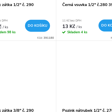
Černá vsuvka 1/2" č.280 
 zátka 1/2" č. 290
11 Kč bez DPH
ez DPH
13 Kč
DO K
č
DO KOŠÍKU
/ ks
/ ks
Skladem
4 ks
adem
98 ks
Kód:
391180
 zátka 3/8" č. 290
Pozink nátrubek 1/2" č. 27