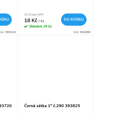
15 Kč bez DPH
OŠÍKU
18 Kč
DO KOŠÍKU
/ ks
Skladem
29 ks
Kód:
390310
Kód:
391080
393720
Černá zátka 1" č.290 393825