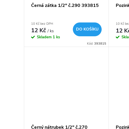
p
Černá zátka 1/2" č.290 393815
Pozink
o
r
d
10 Kč bez DPH
10 Kč b
o
12 Kč
DO KOŠÍKU
12 K
/ ks
u
Skladem
1 ks
Skl
d
Kód:
393815
k
u
t
k
ů
t
ů
Černý nátrubek 1/2" č.270
Pozink