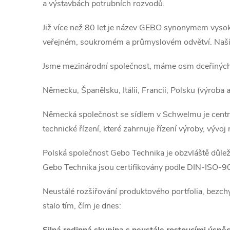
a výstavbách potrubních rozvodů.
Již více než 80 let je název GEBO synonymem vysoké 
veřejném, soukromém a průmyslovém odvětví. Naší am
Jsme mezinárodní společnost, máme osm dceřiných
Německu,
Španělsku,
Itálii,
Francii,
Polsku (výroba a
Německá společnost se sídlem v Schwelmu je centrá
technické řízení, které zahrnuje řízení výroby, vývoj 
Polská společnost Gebo Technika je obzvláště důle
Gebo Technika jsou certifikovány podle DIN-ISO-9
Neustálé rozšiřování produktového portfolia, bezch
stalo tím, čím je dnes: