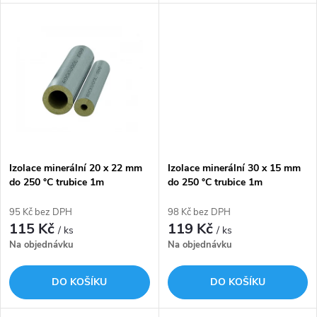
u
u
k
k
t
t
ů
ů
Izolace minerální 20 x 22 mm
Izolace minerální 30 x 15 mm
do 250 °C trubice 1m
do 250 °C trubice 1m
ROCKWOOL 800
ROCKWOOL 800
95 Kč bez DPH
98 Kč bez DPH
115 Kč
119 Kč
/ ks
/ ks
Na objednávku
Na objednávku
DO KOŠÍKU
DO KOŠÍKU