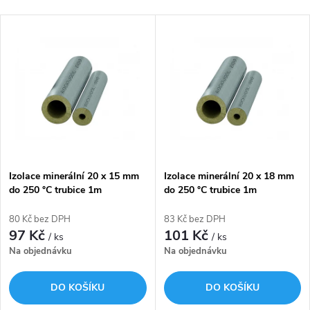
a
Nejdražší
V
Nejprodávanější
z
ý
Abecedně
e
p
n
i
í
s
p
Izolace minerální 20 x 15 mm
Izolace minerální 20 x 18 mm
do 250 °C trubice 1m
do 250 °C trubice 1m
p
ROCKWOOL 800
ROCKWOOL 800
r
80 Kč bez DPH
83 Kč bez DPH
r
97 Kč
101 Kč
/ ks
/ ks
o
Na objednávku
Na objednávku
o
d
DO KOŠÍKU
DO KOŠÍKU
d