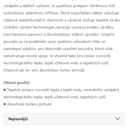
vytápění a dalších zařízení. Je opatřeno polepem hliníkovou fólií
vyztuženou skleněnou mřížkou. Nové uspořádání vláken zaručuje
výborné tepelněizolační vlastnosti a výrazně snižuje tepelné ztráty.
Unikátní výrobní technologie zaručuje vysokou kvalitu, skvělou
mechanickou pevnost a dlouhodobou stálost výrobku. Izolační
pouzdro je na podélném spoji opatřeno přesahem fólie se
samolepicí páskou, pro dokonalé uzavření pouzdra, která však
nenahrazuje nosné spoje. Je vhodné také pro izolaci rozvodů
technologického tepla, teplé užitkové vody a tepelných uzlů.
Doporučuje se i pro akustickou izolaci potrubí.
Oblast použití:
■ Tepelné izolace rozvodů tepla a teplé vody, centrálního vytápění,
technologického tepla, teplé užitkové vody, tepelných uzlů
■ Akustické izolace potrubí
Ř
Nejlevnější