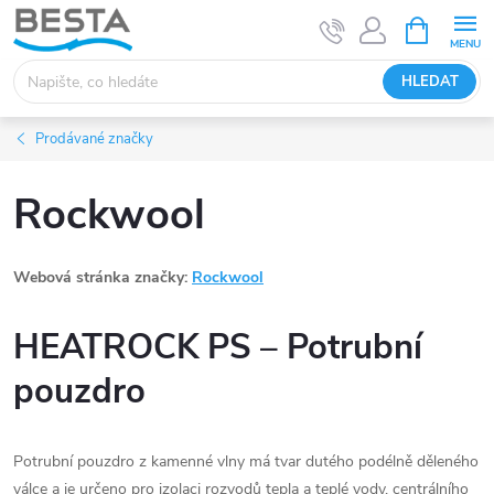
Přejít
NÁKUPNÍ
KOŠÍK
na
obsah
HLEDAT
Prodávané značky
Rockwool
Webová stránka značky:
Rockwool
HEATROCK PS – Potrubní
pouzdro
Potrubní pouzdro z kamenné vlny má tvar dutého podélně děleného
válce a je určeno pro izolaci rozvodů tepla a teplé vody, centrálního