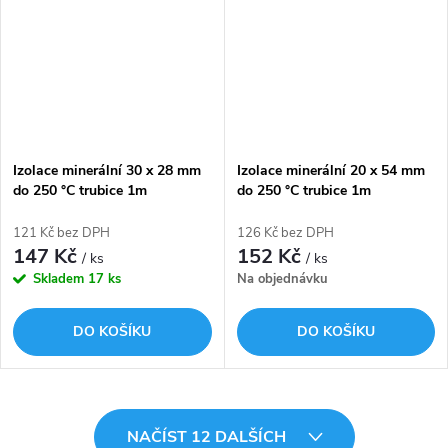
Izolace minerální 30 x 28 mm
Izolace minerální 20 x 54 mm
do 250 °C trubice 1m
do 250 °C trubice 1m
ROCKWOOL 800
ROCKWOOL 800
121 Kč bez DPH
126 Kč bez DPH
147 Kč
152 Kč
/ ks
/ ks
Skladem
17 ks
Na objednávku
DO KOŠÍKU
DO KOŠÍKU
O
NAČÍST 12 DALŠÍCH