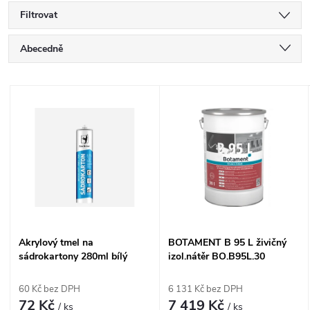
Filtrovat
Ř
Abecedně
a
Nejlevnější
V
Nejdražší
z
ý
Nejprodávanější
e
p
n
i
í
s
Akrylový tmel na
BOTAMENT B 95 L živičný
p
sádrokartony 280ml bílý
izol.nátěr BO.B95L.30
p
DenBraven 20102BD
r
60 Kč bez DPH
6 131 Kč bez DPH
r
72 Kč
7 419 Kč
/ ks
/ ks