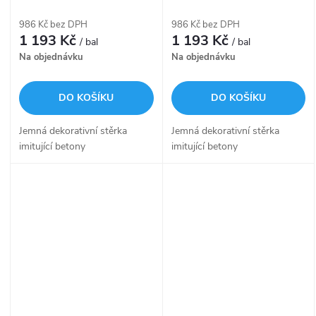
dekorativní stěrka bílo-šedá
dekorativní stěrka středně
8 Kg Beton Optik
šedá 8 Kg Beton Optik
986 Kč bez DPH
986 Kč bez DPH
1 193 Kč
1 193 Kč
/ bal
/ bal
Na objednávku
Na objednávku
DO KOŠÍKU
DO KOŠÍKU
Jemná dekorativní stěrka
Jemná dekorativní stěrka
imitující betony
imitující betony