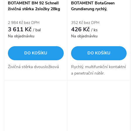
BOTAMENT BM 92 Schnell
BOTAMENT BotaGreen
živičná stěrka 2složky 28kg
Grundierung rychlý,
BO.BM92schnell
multifunkční kontaktní a
penetrační nátěr, 1KG
2 984 Kč bez DPH
352 Kč bez DPH
BO.GRUNDIERUNG.1
3 611 Kč
426 Kč
/ bal
/ ks
Na objednávku
Na objednávku
DO KOŠÍKU
DO KOŠÍKU
Živičná stěrka dvousložková
Rychlý, multifunkční kontaktní
a penetrační nátěr.