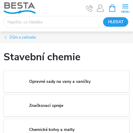
Přejít
NÁKUPNÍ
KOŠÍK
na
obsah
HLEDAT
Dům a zahrada
Stavební chemie
Opravné sady na vany a vaničky
Značkovací spreje
Chemické kotvy a malty