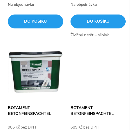
o
Na objednávku
Na objednávku
o
d
DO KOŠÍKU
DO KOŠÍKU
d
u
Živičný nátěr – silolak
u
k
k
t
t
ů
ů
BOTAMENT
BOTAMENT
BETONFEINSPACHTEL
BETONFEINSPACHTEL
dekorativní stěrka antracit 8
dekorativní stěrka betonově
Kg Beton Optik
šedá 8 Kg Beton Optik
986 Kč bez DPH
689 Kč bez DPH