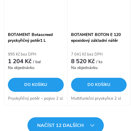
BOTAMENT Botascreed
BOTAMENT BOTON E 120
pryskyřičný potěr1 L
epoxidový základní nátěr
BO.EB100
10kg BO.E120.10
995 Kč bez DPH
7 041 Kč bez DPH
1 204 Kč
8 520 Kč
/ bal
/ ks
Na objednávku
Na objednávku
DO KOŠÍKU
DO KOŠÍKU
Pryskyřičný potěr – pojivo 2 sl.
Multifunkční pryskyřice 2 sl.
O
NAČÍST 12 DALŠÍCH