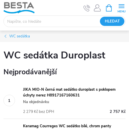
Přejít
NÁKUPNÍ
KOŠÍK
na
obsah
HLEDAT
WC sedátka
WC sedátka Duroplast
Nejprodávanější
JIKA MIO-N černá mat sedátko duroplast s poklopem
úchyty nerez H8917167160631
Na objednávku
2 279 Kč bez DPH
2 757 Kč
Keramag Courreges WC sedátko bílé, chrom panty