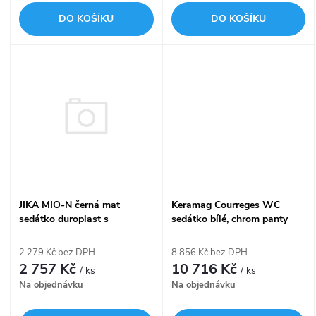
o
d
DO KOŠÍKU
DO KOŠÍKU
d
u
u
k
k
t
t
ů
ů
JIKA MIO-N černá mat
Keramag Courreges WC
sedátko duroplast s
sedátko bílé, chrom panty
poklopem úchyty nerez
572700000
H8917167160631
2 279 Kč bez DPH
8 856 Kč bez DPH
2 757 Kč
10 716 Kč
/ ks
/ ks
Na objednávku
Na objednávku