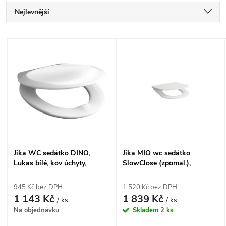
Ř
Nejlevnější
a
Nejdražší
V
Nejprodávanější
z
ý
Abecedně
e
p
n
i
í
s
Jika WC sedátko DINO,
Jika MIO wc sedátko
p
Lukas bílé, kov úchyty,
SlowClose (zpomal.),
p
duroplast antibakteriální
duroplast H8917160000631
r
H8933703000631
945 Kč bez DPH
1 520 Kč bez DPH
r
1 143 Kč
1 839 Kč
/ ks
/ ks
o
Na objednávku
Skladem
2 ks