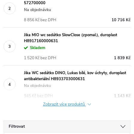
572700000
Na objednávku
8 856 Kč bez DPH
10 716 Kč
Jika MIO wc sedátko SlowClose (zpomal.), duroplast
H8917160000631
Skladem
1 520 Kč bez DPH
1 839 Kč
Jika WC sedátko DINO, Lukas bílé, kov úchyty, duroplast
antibakteriální H8933703000631
Na objednávku
945 Kč bez DPH
1 143 Kč
Zobrazit více produktů
Filtrovat