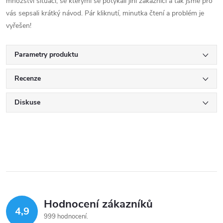
množství situací, se kterými se potýkali jiní zákazníci a tak jsme pro
vás sepsali krátký návod. Pár kliknutí, minutka čtení a problém je
vyřešen!
Parametry produktu
Recenze
Diskuse
Hodnocení zákazníků
4,9
999 hodnocení