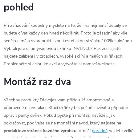
pohled
Při zařizování koupelny myslete na to, že i na nejmenší detaily se
budete dívat každý den hned několikrát. Proto je zásadní aby vše
sedělo a mělo svou praktickou i estetickou stránku 100% splněnou.
Vybrali jste si umyvadlovou skříňku INVENCE? Pak zcela jistě
najdete zalíbení i v zrcadlech, vysoké skříni a malých skříňkách.
Prohlédněte si celou kolekci a vytvořte si domácí wellness.
Montáž raz dva
Všechny produkty Dřevojas vám přijdou již smontované a
připravené na instalaci. Stačí skříňky bezpečně zavěsit a případně
upravit panty dvířek. Pokud byste při montáži nevěděli, jak
pokračovat, podívejte se na montážní návod, který
najdete na
produktové stránce každého výrobku
. V naší
poradně
najdete velké