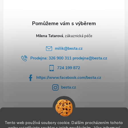
í
Milena Tatarová
milik
@
besta.cz
Prodejna: 326 900 311 prodejna@besta.cz
724 199 872
https://www.facebook.com/besta.cz
besta.cz
Užitečné odkazy
Tento web používá soubory cookie. Dalším procházením tohoto
webu vyjadřujete souhlas s jejich používáním.. Více informací