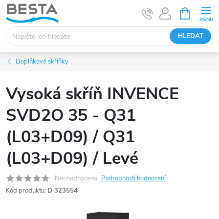
Přejít
NÁKUPNÍ
KOŠÍK
na
obsah
HLEDAT
Doplňkové skříňky
Vysoká skříň INVENCE
SVD2O 35 - Q31
(L03+D09) / Q31
(L03+D09) / Levé
Neohodnoceno
Podrobnosti hodnocení
Kód produktu:
D 323554