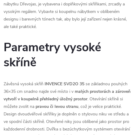
nábytku Dřevojas, je vybavena i doplňkovými skříňkami, zrcadly a
vysokým regálem. Vybavte si koupelnu nábytkem v oblíbeném
designu i barevných tónech tak, aby bylo její zařízení nejen krásné,
ale také praktické.
Parametry vysoké
skříně
Závěsná vysoká skříň
INVENCE SVD2O 35
se základnou pouhých
36×35 cm snadno najde své místo i v
malých prostorách a zároveň
vytvoří v koupelně přehledný úložný prostor
. Otevírání skříně si
můžete zvolit na
pravou či levou stranu
, což je velice praktické.
Design dvoudvéřové skříňky je doplněn o stylovou niku ve středu a
ve spodní části skříně. Otevřené niky jsou oblíbené jako prostor pro
každodenní drobnosti. Dvířka s bezúchytkovým systémem otevírání