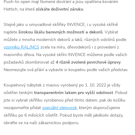
Push-to-open mají tlumené dovírání a jsou opatřena kováním
Hettich, na které
získáte doživotní záruku
.
Stejně jako u umyvadlové skříňky INVENCE, i u vysoké skříně
najdete
širokou škálu barevných možností a dekorů
. Vybírat
můžete z mnoha moderních dekorů a laků, různých odstínů podle
vzorníku RAL/NCS
zcela na míru, dřevodekorů i z provedení z
masivního dřeva. Na vysoké skříni INVENCE můžeme podle vašich
požadavků zkombinovat až
4 různě zvolené povrchové úpravy
.
Neomezujte svá přání a vybavte si koupelnu podle vašich představ.
Koupelnový nábytek z masivu vyrobený po
1
. 10. 2022 je vždy
ošetřen tenkým
transparentním lakem pro vyšší odolnost
. Pokud
jste si vybrali skříňku vyrobenou před tímto datem, pak do košíku
nezapomeňte přidat
speciální olejovosk
, kterým doporučujeme
skříňku po 6 měsících ošetřit. Pokud byste měli jakékoliv dotazy,
obraťte se na naši zákaznickou podporu.