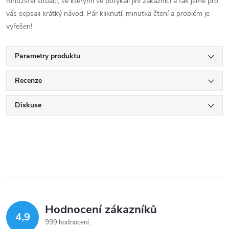
množství situací, se kterými se potýkali jiní zákazníci a tak jsme pro
vás sepsali krátký návod. Pár kliknutí, minutka čtení a problém je
vyřešen!
Parametry produktu
Recenze
Diskuse
Hodnocení zákazníků
4,9
999 hodnocení