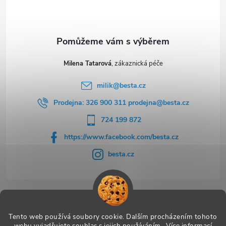
í
Milena Tatarová
milik
@
besta.cz
Prodejna: 326 900 311 prodejna@besta.cz
724 199 872
https://www.facebook.com/besta.cz
besta.cz
Užitečné odkazy
Tento web používá soubory cookie. Dalším procházením tohoto
webu vyjadřujete souhlas s jejich používáním.. Více informací