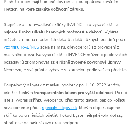
Push-to-open mají tlumené dovírání a jsou opatřena kováním
Hettich, na které
získáte doživotní záruku
.
Stejně jako u umyvadlové skříňky INVENCE, i u vysoké skříně
najdete
širokou škálu barevných možností a dekorů
. Vybírat
můžete z mnoha moderních dekorů a laků, různých odstínů podle
vzorníku RAL/NCS
zcela na míru, dřevodekorů i z provedení z
masivního dřeva. Na vysoké skříni INVENCE můžeme podle vašich
požadavků zkombinovat až
4 různě zvolené povrchové úpravy
.
Neomezujte svá přání a vybavte si koupelnu podle vašich představ.
Koupelnový nábytek z masivu vyrobený po
1
. 10. 2022 je vždy
ošetřen tenkým
transparentním lakem pro vyšší odolnost
. Pokud
jste si vybrali skříňku vyrobenou před tímto datem, pak do košíku
nezapomeňte přidat
speciální olejovosk
, kterým doporučujeme
skříňku po 6 měsících ošetřit. Pokud byste měli jakékoliv dotazy,
obraťte se na naši zákaznickou podporu.