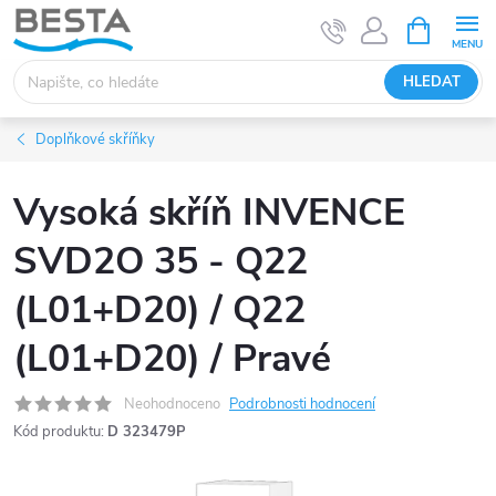
Přejít
NÁKUPNÍ
KOŠÍK
na
obsah
HLEDAT
Doplňkové skříňky
Vysoká skříň INVENCE
SVD2O 35 - Q22
(L01+D20) / Q22
(L01+D20) / Pravé
Neohodnoceno
Podrobnosti hodnocení
Kód produktu:
D 323479P