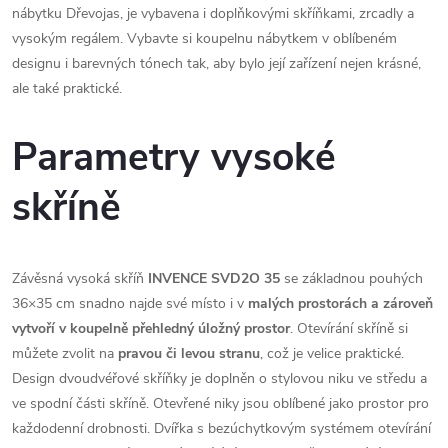
nábytku Dřevojas, je vybavena i doplňkovými skříňkami, zrcadly a
vysokým regálem. Vybavte si koupelnu nábytkem v oblíbeném
designu i barevných tónech tak, aby bylo její zařízení nejen krásné,
ale také praktické.
Parametry vysoké
skříně
Závěsná vysoká skříň
INVENCE SVD2O 35
se základnou pouhých
36×35 cm snadno najde své místo i v
malých prostorách a zároveň
vytvoří v koupelně přehledný úložný prostor
. Otevírání skříně si
můžete zvolit na
pravou či levou stranu
, což je velice praktické.
Design dvoudvéřové skříňky je doplněn o stylovou niku ve středu a
ve spodní části skříně. Otevřené niky jsou oblíbené jako prostor pro
každodenní drobnosti. Dvířka s bezúchytkovým systémem otevírání