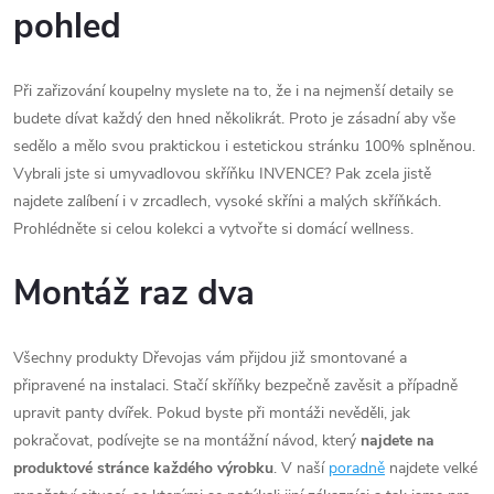
pohled
Při zařizování koupelny myslete na to, že i na nejmenší detaily se
budete dívat každý den hned několikrát. Proto je zásadní aby vše
sedělo a mělo svou praktickou i estetickou stránku 100% splněnou.
Vybrali jste si umyvadlovou skříňku INVENCE? Pak zcela jistě
najdete zalíbení i v zrcadlech, vysoké skříni a malých skříňkách.
Prohlédněte si celou kolekci a vytvořte si domácí wellness.
Montáž raz dva
Všechny produkty Dřevojas vám přijdou již smontované a
připravené na instalaci. Stačí skříňky bezpečně zavěsit a případně
upravit panty dvířek. Pokud byste při montáži nevěděli, jak
pokračovat, podívejte se na montážní návod, který
najdete na
produktové stránce každého výrobku
. V naší
poradně
najdete velké