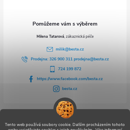
í
Milena Tatarová
milik
@
besta.cz
Prodejna: 326 900 311 prodejna@besta.cz
724 199 872
https://www.facebook.com/besta.cz
besta.cz
Užitečné odkazy
Tento web používá soubory cookie. Dalším procházením tohoto
webu vyjadřujete souhlas s jejich používáním.. Více informací