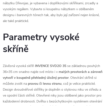
nábytku Dřevojas, je vybavena i doplňkovými skříňkami, zrcadly a
vysokým regálem. Vybavte si koupelnu nábytkem v oblíbeném
designu i barevných tónech tak, aby bylo její zařízení nejen krásné,
ale také praktické.
Parametry vysoké
skříně
Závěsná vysoká skříň
INVENCE SVD2O 35
se základnou pouhých
36×35 cm snadno najde své místo i v
malých prostorách a zároveň
vytvoří v koupelně přehledný úložný prostor
. Otevírání skříně si
můžete zvolit na
pravou či levou stranu
, což je velice praktické.
Design dvoudvéřové skříňky je doplněn o stylovou niku ve středu a
ve spodní části skříně. Otevřené niky jsou oblíbené jako prostor pro
každodenní drobnosti. Dvířka s bezúchytkovým systémem otevírání