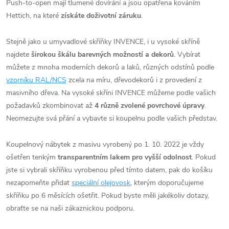
Push-to-open mají tlumené dovírání a jsou opatřena kováním
Hettich, na které
získáte doživotní záruku
.
Stejně jako u umyvadlové skříňky INVENCE, i u vysoké skříně
najdete
širokou škálu barevných možností a dekorů
. Vybírat
můžete z mnoha moderních dekorů a laků, různých odstínů podle
vzorníku RAL/NCS
zcela na míru, dřevodekorů i z provedení z
masivního dřeva. Na vysoké skříni INVENCE můžeme podle vašich
požadavků zkombinovat až
4 různě zvolené povrchové úpravy
.
Neomezujte svá přání a vybavte si koupelnu podle vašich představ.
Koupelnový nábytek z masivu vyrobený po
1
. 10. 2022 je vždy
ošetřen tenkým
transparentním lakem pro vyšší odolnost
. Pokud
jste si vybrali skříňku vyrobenou před tímto datem, pak do košíku
nezapomeňte přidat
speciální olejovosk
, kterým doporučujeme
skříňku po 6 měsících ošetřit. Pokud byste měli jakékoliv dotazy,
obraťte se na naši zákaznickou podporu.