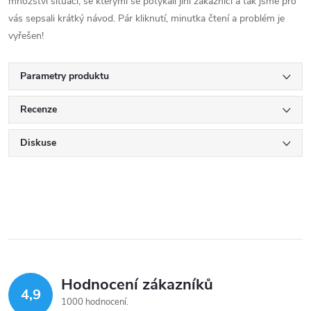
množství situací, se kterými se potýkali jiní zákazníci a tak jsme pro
vás sepsali krátký návod. Pár kliknutí, minutka čtení a problém je
vyřešen!
Parametry produktu
Recenze
Diskuse
Hodnocení zákazníků
4,9
1000 hodnocení