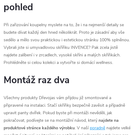
pohled
Při zařizování koupelny myslete na to, že i na nejmenší detaily se
budete dívat každý den hned několikrát. Proto je zásadní aby vše
sedělo a mělo svou praktickou i estetickou stránku 100% splněnou.
Vybrali jste si umyvadlovou skříňku INVENCE? Pak zcela jistě
najdete zalíbení i v zrcadlech, vysoké skříni a malých skříňkách.
Prohlédněte si celou kolekci a vytvořte si domácí wellness.
Montáž raz dva
Všechny produkty Dřevojas vám přijdou již smontované a
připravené na instalaci. Stačí skříňky bezpečně zavěsit a případně
upravit panty dvířek. Pokud byste při montáži nevěděli, jak
pokračovat, podívejte se na montážní návod, který
najdete na
produktové stránce každého výrobku
. V naší
poradně
najdete velké