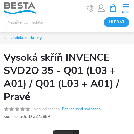
Přejít
NÁKUPNÍ
KOŠÍK
na
obsah
HLEDAT
Doplňkové skříňky
Vysoká skříň INVENCE
SVD2O 35 - Q01 (L03 +
A01) / Q01 (L03 + A01) /
Pravé
Neohodnoceno
Podrobnosti hodnocení
Kód produktu:
D 327385P