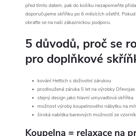
před tímto datem, pak do košíku nezapomeňte přid
doporučujeme skříňku po 6 měsících ošetřit. Pokud b
obraťte se na naši zákaznickou podporu.
5 důvodů, proč se r
pro doplňkové skří
kování Hettich s doživotní zárukou
prodloužená záruka 5 let na výrobky Dřevojas
stejný design jako hlavní umyvadlová skříňka
možnost výroby koupelnového nábytku na mír
široká nabídka barevných možností ze vzorní
Koupelna = relaxace na p