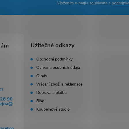
Vložením e-mailu souhlasíte s
podmínka
Užitečné odkazy
Obchodní podmínky
Ochrana osobních údajů
O nás
Vrácení zboží a reklamace
cz
Doprava a platba
326 90
Blog
dejna@
Koupelnové studio
faceboo