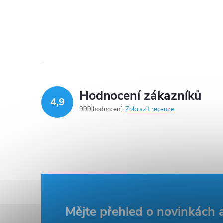
Hodnocení zákazníků
4,9
999 hodnocení
Zobrazit recenze
Z
Mějte přehled o novinkách