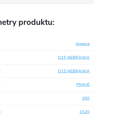
etry produktu:
Invence
D15 NEBRASKA
:
D15 NEBRASKA
:
PRAVÉ
350
m
:
1520