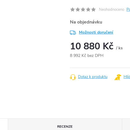
Neohodnoceno
P
Na objednávku
Možnosti doručení
10 880 Kč
/ ks
8 992 Kč bez DPH
Měrná
cena:
Dotaz k produktu
Hlí
RECENZE