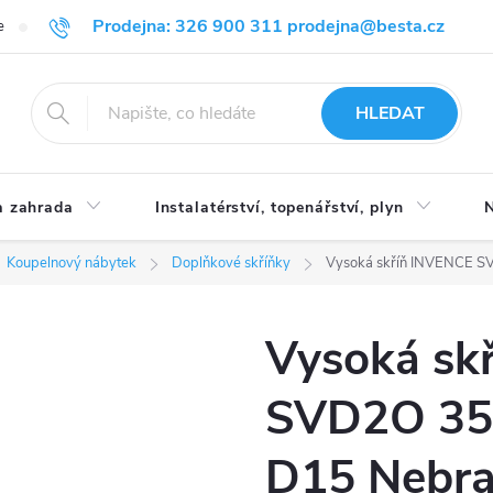
Prodejna: 326 900 311 prodejna@besta.cz
e
Blog
Obchodní podmínky
Ochrana osobních údajů
O n
HLEDAT
 zahrada
Instalatérství, topenářství, plyn
N
Koupelnový nábytek
Doplňkové skříňky
Vysoká skříň INVENCE SV
Vysoká sk
SVD2O 35 
D15 Nebra