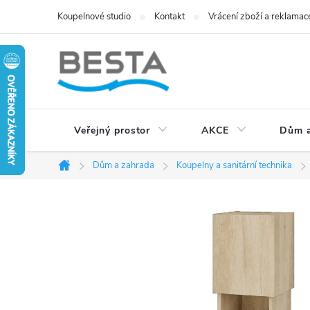
Přejít
Koupelnové studio
Kontakt
Vrácení zboží a reklamac
na
obsah
Veřejný prostor
AKCE
Dům a
Dům a zahrada
Koupelny a sanitární technika
Domů