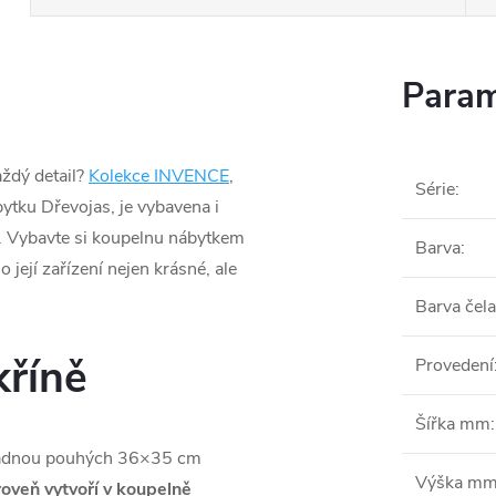
Param
aždý detail?
Kolekce INVENCE
,
Série
:
ytku Dřevojas, je vybavena i
. Vybavte si koupelnu nábytkem
Barva
:
 její zařízení nejen krásné, ale
Barva čela
kříně
Provedení
Šířka mm
:
adnou pouhých 36×35 cm
Výška m
oveň vytvoří v koupelně