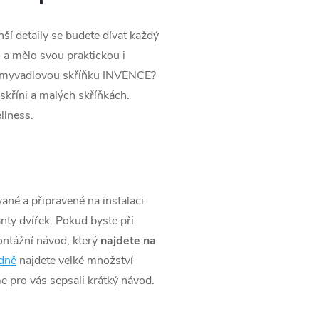
nší detaily se budete dívat každý
o a mělo svou praktickou i
i umyvadlovou skříňku INVENCE?
 skříni a malých skříňkách.
llness.
né a připravené na instalaci.
nty dvířek. Pokud byste při
ontážní návod, který
najdete na
dně
najdete velké množství
sme pro vás sepsali krátký návod.