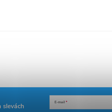
E-mail
a slevách