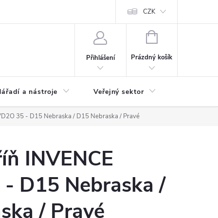
ás
Novinky
Ke stažení
CZK
NÁKUPNÍ
KOŠÍK
Prázdný košík
Přihlášení
ářadí a nástroje
Veřejný sektor
Náhradní d
D2O 35 - D15 Nebraska / D15 Nebraska / Pravé
říň INVENCE
- D15 Nebraska /
ska / Pravé