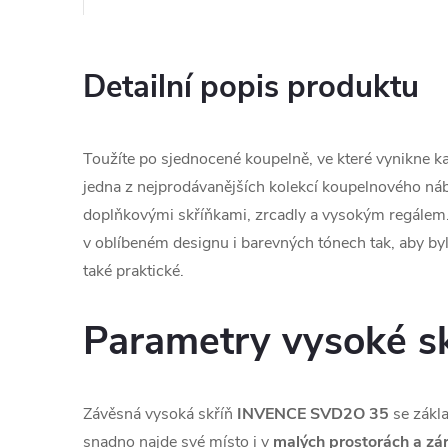
Detailní popis produktu
Toužíte po sjednocené koupelně, ve které vynikne k
jedna z nejprodávanějších kolekcí koupelnového náb
doplňkovými skříňkami, zrcadly a vysokým regálem
v oblíbeném designu i barevných tónech tak, aby bylo
také praktické.
Parametry vysoké s
Závěsná vysoká skříň
INVENCE SVD2O 35
se zákl
snadno najde své místo i v
malých prostorách a zár