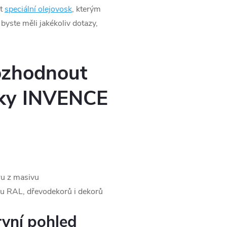
at
speciální olejovosk
, kterým
yste měli jakékoliv dotazy,
ozhodnout
ňky INVENCE
u z masivu
ku RAL, dřevodekorů i dekorů
rvní pohled