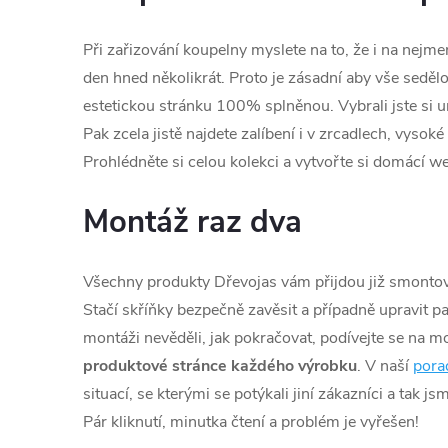
Při zařizování koupelny myslete na to, že i na nejme
den hned několikrát. Proto je zásadní aby vše seděl
estetickou stránku 100% splněnou. Vybrali jste s
Pak zcela jistě najdete zalíbení i v zrcadlech, vysoké
Prohlédněte si celou kolekci a vytvořte si domácí we
Montáž raz dva
Všechny produkty Dřevojas vám přijdou již smontova
Stačí skříňky bezpečně zavěsit a případně upravit pa
montáži nevěděli, jak pokračovat, podívejte se na m
produktové stránce každého výrobku
. V naší
pora
situací, se kterými se potýkali jiní zákazníci a tak j
Pár kliknutí, minutka čtení a problém je vyřešen!