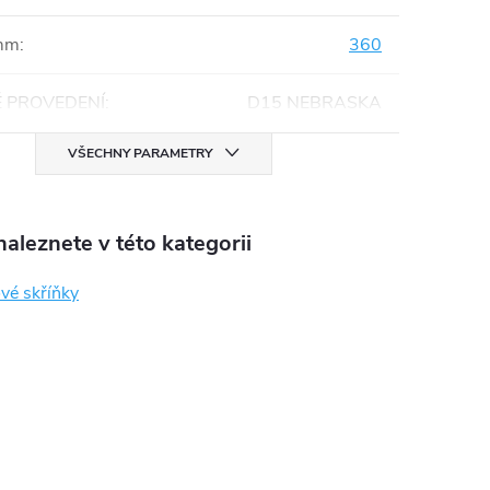
mm
:
360
 PROVEDENÍ
:
D15 NEBRASKA
VŠECHNY PARAMETRY
aleznete v této kategorii
vé skříňky