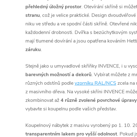
přehledný úložný prostor
. Otevírání skříně si může
stranu
, což je velice praktické. Design dvoudvéřové
niku ve středu a ve spodní části skříně. Otevřené ni
každodenní drobnosti. Dvířka s bezúchytkovým sy
mají tlumené dovírání a jsou opatřena kováním Hett
záruku
.
Stejně jako u umyvadlové skříňky INVENCE, i u vys
barevných možností a dekorů
. Vybírat můžete z m
různých odstínů podle
vzorníku RAL/NCS
zcela na 
z masivního dřeva. Na vysoké skříni INVENCE můž
zkombinovat až
4 různě zvolené povrchové úpravy
vybavte si koupelnu podle vašich představ.
Koupelnový nábytek z masivu vyrobený po
1
. 10. 
transparentním lakem pro vyšší odolnost
. Pokud j