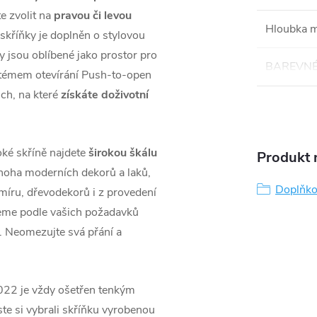
te zvolit na
pravou či levou
Hloubka 
 skříňky je doplněn o stylovou
ky jsou oblíbené jako prostor pro
BAREVNÉ
stémem otevírání Push-to-open
ich, na které
získáte doživotní
oké skříně najdete
širokou škálu
Produkt n
noha moderních dekorů a laků,
Doplňko
míru, dřevodekorů i z provedení
eme podle vašich požadavků
. Neomezujte svá přání a
2022 je vždy ošetřen tenkým
ste si vybrali skříňku vyrobenou