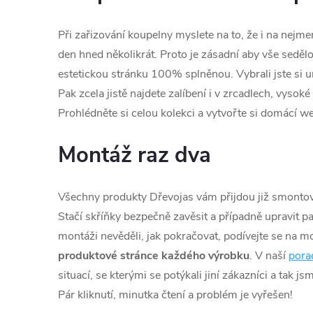
Při zařizování koupelny myslete na to, že i na nejme
den hned několikrát. Proto je zásadní aby vše seděl
estetickou stránku 100% splněnou. Vybrali jste s
Pak zcela jistě najdete zalíbení i v zrcadlech, vysoké
Prohlédněte si celou kolekci a vytvořte si domácí we
Montáž raz dva
Všechny produkty Dřevojas vám přijdou již smontova
Stačí skříňky bezpečně zavěsit a případně upravit pa
montáži nevěděli, jak pokračovat, podívejte se na m
produktové stránce každého výrobku
. V naší
pora
situací, se kterými se potýkali jiní zákazníci a tak j
Pár kliknutí, minutka čtení a problém je vyřešen!