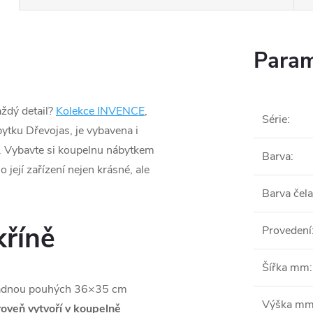
Param
aždý detail?
Kolekce INVENCE
,
Série
:
ytku Dřevojas, je vybavena i
. Vybavte si koupelnu nábytkem
Barva
:
 její zařízení nejen krásné, ale
Barva čela
kříně
Provedení
Šířka mm
:
adnou pouhých 36×35 cm
Výška m
oveň vytvoří v koupelně