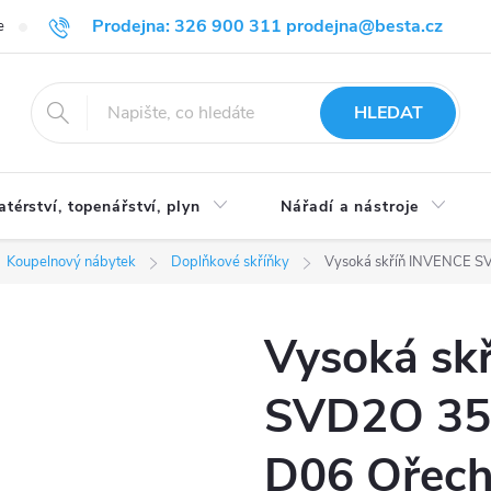
Prodejna: 326 900 311 prodejna@besta.cz
e
Blog
Obchodní podmínky
Ochrana osobních údajů
O n
HLEDAT
atérství, topenářství, plyn
Nářadí a nástroje
Koupelnový nábytek
Doplňkové skříňky
Vysoká skříň INVENCE SV
Vysoká sk
SVD2O 35 
D06 Ořech