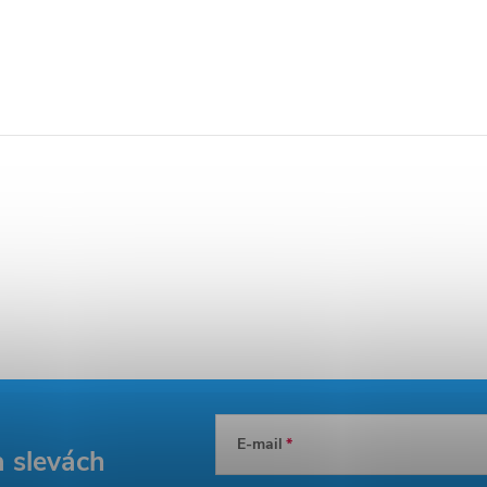
E-mail
a slevách