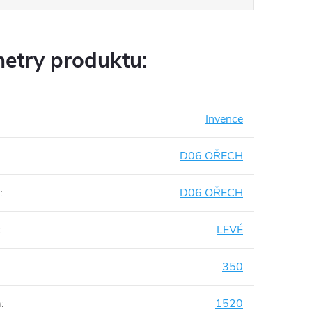
etry produktu:
Invence
D06 OŘECH
:
D06 OŘECH
:
LEVÉ
350
m
:
1520