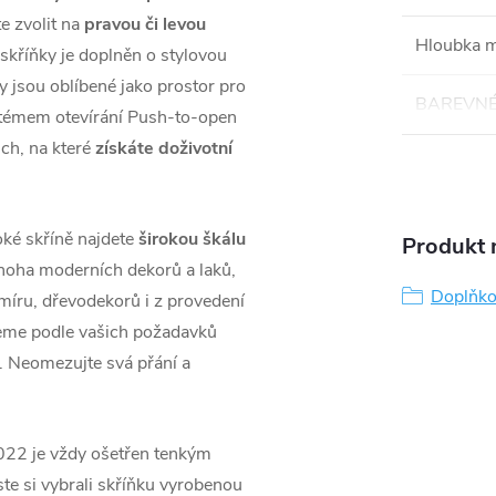
te zvolit na
pravou či levou
Hloubka 
 skříňky je doplněn o stylovou
ky jsou oblíbené jako prostor pro
BAREVNÉ
stémem otevírání Push-to-open
ich, na které
získáte doživotní
oké skříně najdete
širokou škálu
Produkt n
noha moderních dekorů a laků,
Doplňko
míru, dřevodekorů i z provedení
eme podle vašich požadavků
. Neomezujte svá přání a
2022 je vždy ošetřen tenkým
ste si vybrali skříňku vyrobenou