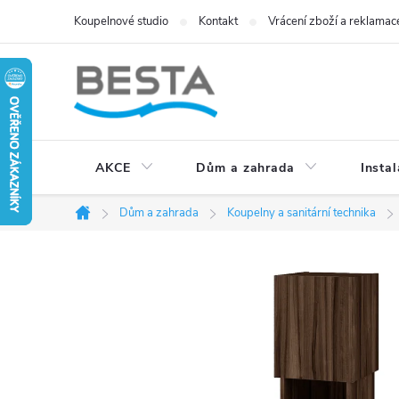
Přejít
Koupelnové studio
Kontakt
Vrácení zboží a reklamac
na
obsah
AKCE
Dům a zahrada
Instal
Dům a zahrada
Koupelny a sanitární technika
Domů