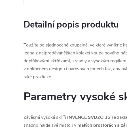
Detailní popis produktu
Toužíte po sjednocené koupelně, ve které vynikne k
jedna z nejprodávanějších kolekcí koupelnového náb
doplňkovými skříňkami, zrcadly a vysokým regálem
v oblíbeném designu i barevných tónech tak, aby bylo
také praktické.
Parametry vysoké s
Závěsná vysoká skříň
INVENCE SVD2O 35
se zákl
snadno najde své místo i v
malých prostorách a zár