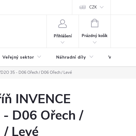
ás
Novinky
Ke stažení
CZK
NÁKUPNÍ
KOŠÍK
Prázdný košík
Přihlášení
Veřejný sektor
Náhradní díly
Výprodej a l
D2O 35 - D06 Ořech / D06 Ořech / Levé
říň INVENCE
- D06 Ořech /
 / Levé