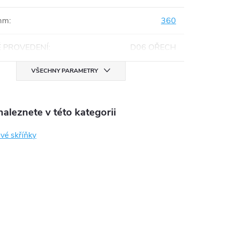
mm
:
360
 PROVEDENÍ
:
D06 OŘECH
VŠECHNY PARAMETRY
aleznete v této kategorii
vé skříňky