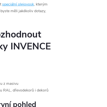
at
speciální olejovosk
, kterým
yste měli jakékoliv dotazy,
ozhodnout
ňky INVENCE
u z masivu
ku RAL, dřevodekorů i dekorů
rvní pohled