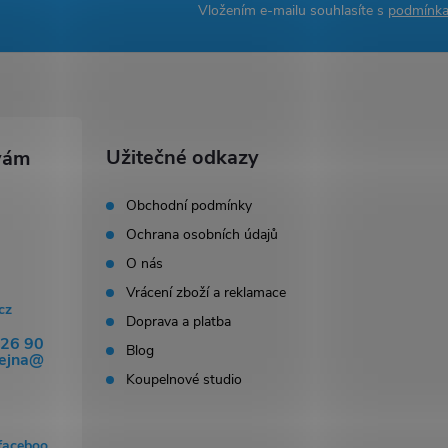
Vložením e-mailu souhlasíte s
podmínka
Užitečné odkazy
Obchodní podmínky
Ochrana osobních údajů
O nás
Vrácení zboží a reklamace
cz
Doprava a platba
326 90
Blog
dejna@
Koupelnové studio
faceboo