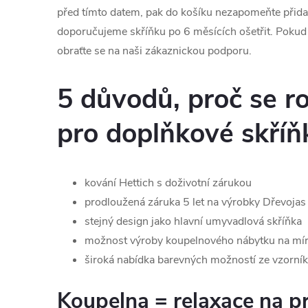
před tímto datem, pak do košíku nezapomeňte přid
doporučujeme skříňku po 6 měsících ošetřit. Pokud b
obraťte se na naši zákaznickou podporu.
5 důvodů, proč se r
pro doplňkové skří
kování Hettich s doživotní zárukou
prodloužená záruka 5 let na výrobky Dřevojas
stejný design jako hlavní umyvadlová skříňka
možnost výroby koupelnového nábytku na mír
široká nabídka barevných možností ze vzorní
Koupelna = relaxace na p