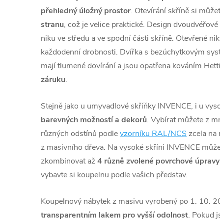
přehledný úložný prostor
. Otevírání skříně si může
stranu
, což je velice praktické. Design dvoudvéřové
niku ve středu a ve spodní části skříně. Otevřené ni
každodenní drobnosti. Dvířka s bezúchytkovým sy
mají tlumené dovírání a jsou opatřena kováním Hett
záruku
.
Stejně jako u umyvadlové skříňky INVENCE, i u vys
barevných možností a dekorů
. Vybírat můžete z m
různých odstínů podle
vzorníku RAL/NCS
zcela na 
z masivního dřeva. Na vysoké skříni INVENCE můž
zkombinovat až
4 různě zvolené povrchové úpravy
vybavte si koupelnu podle vašich představ.
Koupelnový nábytek z masivu vyrobený po
1
. 10. 
transparentním lakem pro vyšší odolnost
. Pokud j