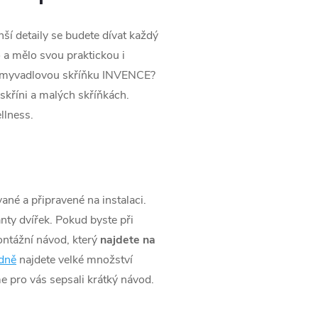
nší detaily se budete dívat každý
o a mělo svou praktickou i
i umyvadlovou skříňku INVENCE?
 skříni a malých skříňkách.
llness.
né a připravené na instalaci.
nty dvířek. Pokud byste při
ontážní návod, který
najdete na
dně
najdete velké množství
sme pro vás sepsali krátký návod.