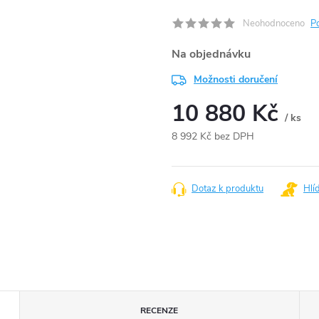
Neohodnoceno
P
Na objednávku
Možnosti doručení
10 880 Kč
/ ks
8 992 Kč bez DPH
Měrná
cena:
Dotaz k produktu
Hlí
RECENZE