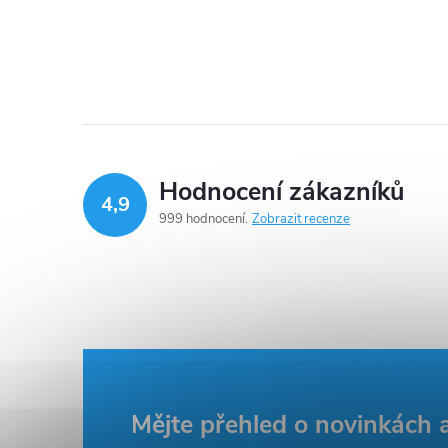
Hodnocení zákazníků
4,9
999 hodnocení
Zobrazit recenze
Z
Mějte přehled o novinkách