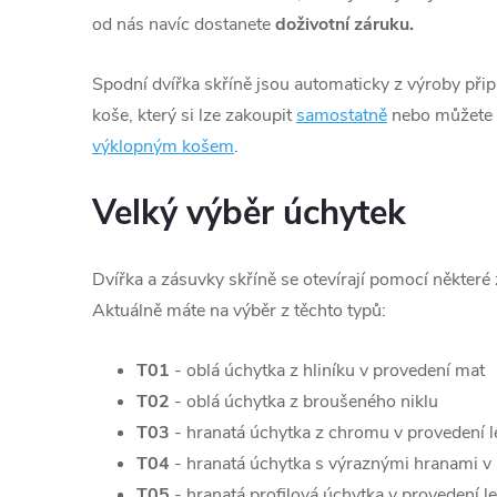
od nás navíc dostanete
doživotní záruku.
Spodní dvířka skříně jsou automaticky z výroby při
koše, který si lze zakoupit
samostatně
nebo můžete z
výklopným košem
.
Velký výběr úchytek
Dvířka a zásuvky skříně se otevírají pomocí některé
Aktuálně máte na výběr z těchto typů:
T01
- oblá úchytka z hliníku v provedení mat
T02
- oblá úchytka z broušeného niklu
T03
- hranatá úchytka z chromu v provedení l
T04
- hranatá úchytka s výraznými hranami v 
T05
- hranatá profilová úchytka v provedení l