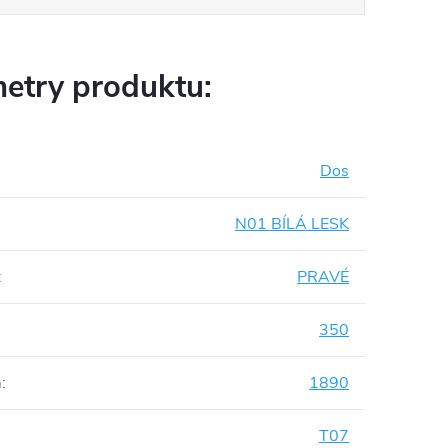
etry produktu:
Dos
N01 BÍLÁ LESK
:
PRAVÉ
350
m
:
1890
T07