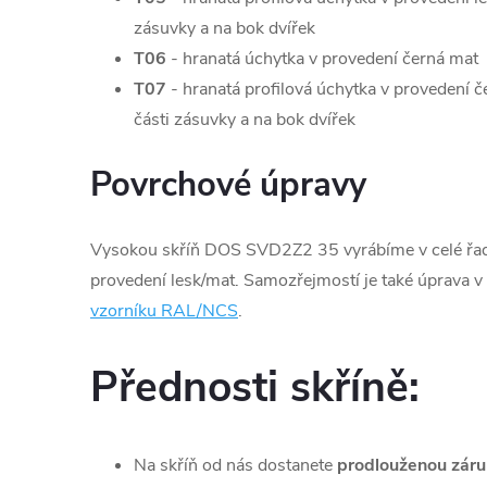
zásuvky a na bok dvířek
T06
- hranatá úchytka v provedení černá mat
T07
- hranatá profilová úchytka v provedení 
části zásuvky a na bok dvířek
Povrchové úpravy
Vysokou skříň DOS SVD2Z2 35 vyrábíme v celé řadě
provedení lesk/mat. Samozřejmostí je také úprava v 
vzorníku RAL/NCS
.
Přednosti skříně:
Na skříň od nás dostanete
prodlouženou záru