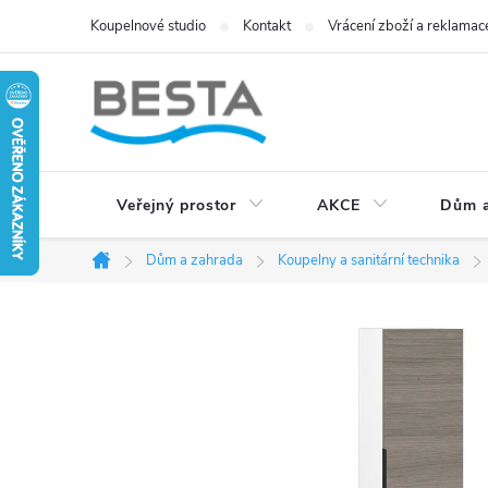
Přejít
Koupelnové studio
Kontakt
Vrácení zboží a reklamac
na
obsah
Veřejný prostor
AKCE
Dům a
Dům a zahrada
Koupelny a sanitární technika
Domů