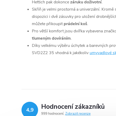
Hettich pak dokonce
záruku doživotní
.
Skříň je velmi prostorná a univerzální. Kromě
dispozici i dvě zásuvky pro uložení drobnějšíc
můžete přikoupit
prádelní koš
.
Pro větší komfort jsou dvířka vybavena znač
tlumeným dovíráním
.
Díky velkému výběru úchytek a barevných pro
SVD2Z2 35 vhodná k jakékoliv
umyvadlové sk
Hodnocení zákazníků
4,9
999 hodnocení
Zobrazit recenze