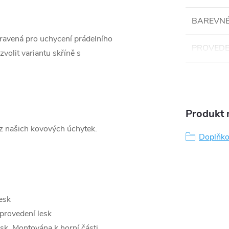
BAREVNÉ
pravená pro uchycení prádelního
PROVEDE
volit variantu skříně s
Produkt n
 z našich kovových úchytek.
Doplňko
esk
provedení lesk
esk. Montována k horní části