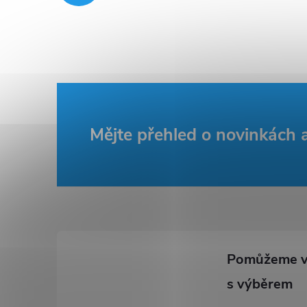
Z
Mějte přehled o novinkách
á
p
a
t