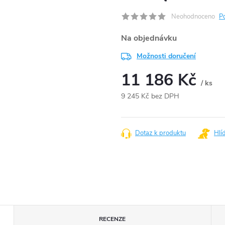
Neohodnoceno
P
Na objednávku
Možnosti doručení
11 186 Kč
/ ks
9 245 Kč bez DPH
Měrná
cena:
Dotaz k produktu
Hlí
RECENZE