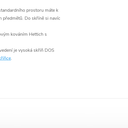
 standardního prostoru máte k
h předmětů. Do skříně si navíc
kovým kováním Hettich s
vedení je vysoká skříň DOS
říňce
.