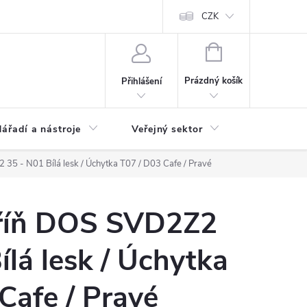
ás
Novinky
Ke stažení
CZK
NÁKUPNÍ
KOŠÍK
Prázdný košík
Přihlášení
ářadí a nástroje
Veřejný sektor
Náhradní d
35 - N01 Bílá lesk / Úchytka T07 / D03 Cafe / Pravé
říň DOS SVD2Z2
ílá lesk / Úchytka
Cafe / Pravé