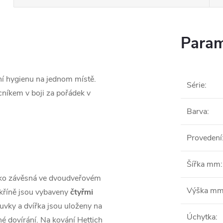
Param
í hygienu na jednom místě.
Série
:
íkem v boji za pořádek v
Barva
:
Provedení
Šířka mm
:
ko závěsná ve dvoudveřovém
Výška m
skříně jsou vybaveny
čtyřmi
suvky a dvířka jsou uloženy na
Úchytka
:
né dovírání. Na kování Hettich