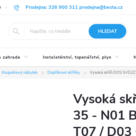
Prodejna: 326 900 311 prodejna@besta.cz
e
Blog
Obchodní podmínky
Ochrana osobních údajů
O n
HLEDAT
 zahrada
Instalatérství, topenářství, plyn
N
Koupelnový nábytek
Doplňkové skříňky
Vysoká skříň DOS SVD2Z2 
Vysoká sk
35 - N01 B
T07 / D03 