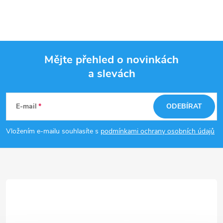
Mějte přehled o novinkách
a slevách
Z
á
E-mail
ODEBÍRAT
p
Vložením e-mailu souhlasíte s
podmínkami ochrany osobních údajů
a
t
í