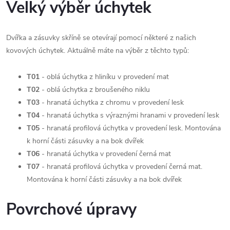
Velký výběr úchytek
Dvířka a zásuvky skříně se otevírají pomocí některé z našich
kovových úchytek. Aktuálně máte na výběr z těchto typů:
T01
- oblá úchytka z hliníku v provedení mat
T02
- oblá úchytka z broušeného niklu
T03
- hranatá úchytka z chromu v provedení lesk
T04
- hranatá úchytka s výraznými hranami v provedení lesk
T05
- hranatá profilová úchytka v provedení lesk. Montována
k horní části zásuvky a na bok dvířek
T06
- hranatá úchytka v provedení černá mat
T07
- hranatá profilová úchytka v provedení černá mat.
Montována k horní části zásuvky a na bok dvířek
Povrchové úpravy