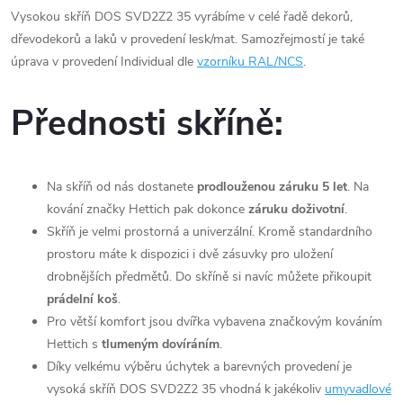
Vysokou skříň DOS SVD2Z2 35 vyrábíme v celé řadě dekorů,
dřevodekorů a laků v provedení lesk/mat. Samozřejmostí je také
úprava v provedení Individual dle
vzorníku RAL/NCS
.
Přednosti skříně:
Na skříň od nás dostanete
prodlouženou záruku 5 let
. Na
kování značky Hettich pak dokonce
záruku doživotní
.
Skříň je velmi prostorná a univerzální. Kromě standardního
prostoru máte k dispozici i dvě zásuvky pro uložení
drobnějších předmětů. Do skříně si navíc můžete přikoupit
prádelní koš
.
Pro větší komfort jsou dvířka vybavena značkovým kováním
Hettich s
tlumeným dovíráním
.
Díky velkému výběru úchytek a barevných provedení je
vysoká skříň DOS SVD2Z2 35 vhodná k jakékoliv
umyvadlové