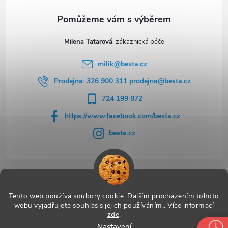
Milena Tatarová
milik
@
besta.cz
Prodejna: 326 900 311 prodejna@besta.cz
724 199 872
https://www.facebook.com/besta.cz
besta.cz
Užitečné odkazy
Tento web používá soubory cookie. Dalším procházením tohoto
webu vyjadřujete souhlas s jejich používáním.. Více informací
zde
.
Nastavení