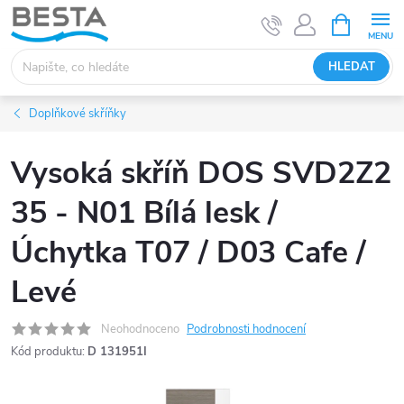
Přejít
NÁKUPNÍ
KOŠÍK
na
obsah
HLEDAT
Doplňkové skříňky
Vysoká skříň DOS SVD2Z2
35 - N01 Bílá lesk /
Úchytka T07 / D03 Cafe /
Levé
Neohodnoceno
Podrobnosti hodnocení
Kód produktu:
D 131951I