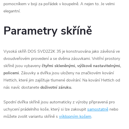
pomocníkem v boji za pořádek v koupelně. A nejen to. Je velmi
elegantní.
Parametry skříně
Vysoká skříň DOS SVD2Z2K 35 je konstruována jako závěsná ve
dvoudveřovém provedení a se dvěma zásuvkami. Vnitřní prostory
skříně jsou vybaveny
čtyřmi skleněnými, výškově nastavitelnými,
policemi
. Zásuvky a dvířka jsou uloženy na značkovém kování
Hettich, které jim zajišťuje tlumené dovírání. Na kování Hettich od
nás navíc dostanete
doživotní záruku.
Spodní dvířka skříně jsou automaticky z výroby připravená pro
uchycení prádelního koše, který si lze zakoupit
samostatně
nebo
můžete zvolit variantu skříně s
výklopným košem
.