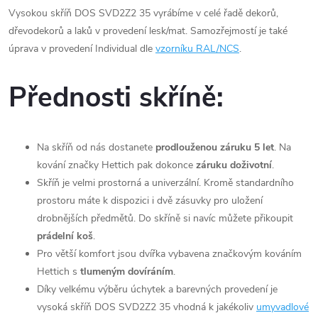
Vysokou skříň DOS SVD2Z2 35 vyrábíme v celé řadě dekorů,
dřevodekorů a laků v provedení lesk/mat. Samozřejmostí je také
úprava v provedení Individual dle
vzorníku RAL/NCS
.
Přednosti skříně:
Na skříň od nás dostanete
prodlouženou záruku 5 let
. Na
kování značky Hettich pak dokonce
záruku doživotní
.
Skříň je velmi prostorná a univerzální. Kromě standardního
prostoru máte k dispozici i dvě zásuvky pro uložení
drobnějších předmětů. Do skříně si navíc můžete přikoupit
prádelní koš
.
Pro větší komfort jsou dvířka vybavena značkovým kováním
Hettich s
tlumeným dovíráním
.
Díky velkému výběru úchytek a barevných provedení je
vysoká skříň DOS SVD2Z2 35 vhodná k jakékoliv
umyvadlové