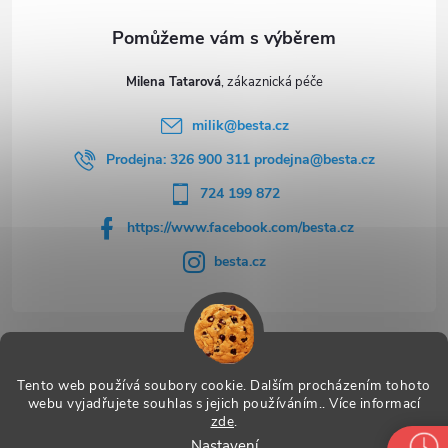
Milena Tatarová
milik
@
besta.cz
Prodejna: 326 900 311 prodejna@besta.cz
724 199 872
https://www.facebook.com/besta.cz
besta.cz
Užitečné odkazy
Tento web používá soubory cookie. Dalším procházením tohoto
webu vyjadřujete souhlas s jejich používáním.. Více informací
zde
.
Nastavení