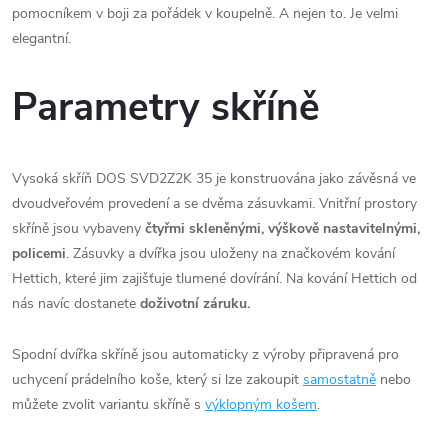
pomocníkem v boji za pořádek v koupelně. A nejen to. Je velmi
elegantní.
Parametry skříně
Vysoká skříň DOS SVD2Z2K 35 je konstruována jako závěsná ve
dvoudveřovém provedení a se dvěma zásuvkami. Vnitřní prostory
skříně jsou vybaveny
čtyřmi skleněnými, výškově nastavitelnými,
policemi
. Zásuvky a dvířka jsou uloženy na značkovém kování
Hettich, které jim zajišťuje tlumené dovírání. Na kování Hettich od
nás navíc dostanete
doživotní záruku.
Spodní dvířka skříně jsou automaticky z výroby připravená pro
uchycení prádelního koše, který si lze zakoupit
samostatně
nebo
můžete zvolit variantu skříně s
výklopným košem
.