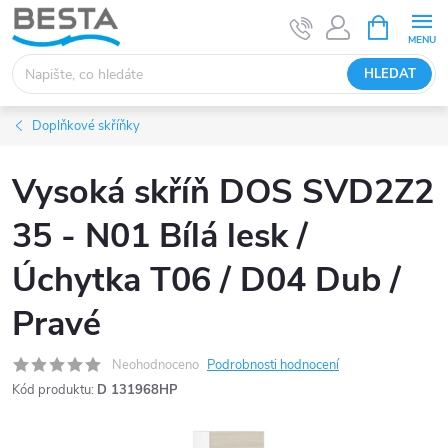
Přejít
NÁKUPNÍ
KOŠÍK
na
obsah
HLEDAT
Doplňkové skříňky
Vysoká skříň DOS SVD2Z2
35 - N01 Bílá lesk /
Úchytka T06 / D04 Dub /
Pravé
Neohodnoceno
Podrobnosti hodnocení
Kód produktu:
D 131968HP