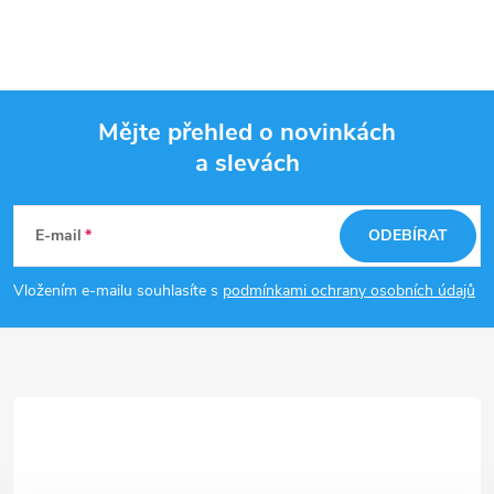
Mějte přehled o novinkách
a slevách
Z
á
E-mail
ODEBÍRAT
p
Vložením e-mailu souhlasíte s
podmínkami ochrany osobních údajů
a
t
í