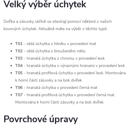
Velký výběr úchytek
Dvířka a zásuvky skříně se otevírají pomocí některé z našich
kovových úchytek. Aktuálně máte na výběr z těchto typů:
T01
- oblá úchytka z hliníku v provedení mat
T02
- oblá úchytka z broušeného niklu
T03
- hranatá úchytka z chromu v provedení lesk
T04
- hranatá úchytka s výraznými hranami v provedení lesk
T05
- hranatá profilová úchytka v provedení lesk. Montována
k horní části zásuvky a na bok dvířek
T06
- hranatá úchytka v provedení černá mat
T07
- hranatá profilová úchytka v provedení černá mat.
Montována k horní části zásuvky a na bok dvířek
Povrchové úpravy