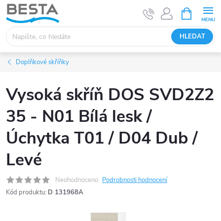
Přejít
NÁKUPNÍ
KOŠÍK
na
obsah
HLEDAT
Doplňkové skříňky
Vysoká skříň DOS SVD2Z2
35 - N01 Bílá lesk /
Úchytka T01 / D04 Dub /
Levé
Neohodnoceno
Podrobnosti hodnocení
Kód produktu:
D 131968A