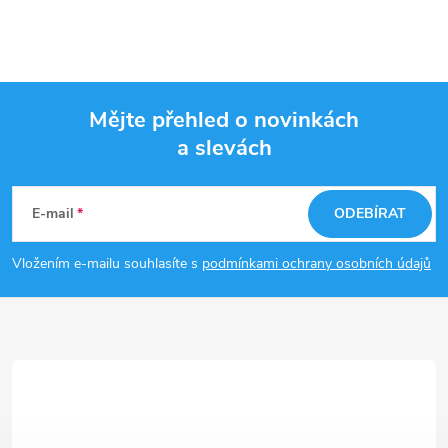
Mějte přehled o novinkách
a slevách
Z
á
E-mail
ODEBÍRAT
p
Vložením e-mailu souhlasíte s
podmínkami ochrany osobních údajů
a
t
í