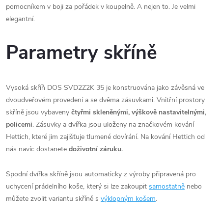
pomocníkem v boji za pořádek v koupelně. A nejen to. Je velmi
elegantní.
Parametry skříně
Vysoká skříň DOS SVD2Z2K 35 je konstruována jako závěsná ve
dvoudveřovém provedení a se dvěma zásuvkami. Vnitřní prostory
skříně jsou vybaveny
čtyřmi skleněnými, výškově nastavitelnými,
policemi
. Zásuvky a dvířka jsou uloženy na značkovém kování
Hettich, které jim zajišťuje tlumené dovírání. Na kování Hettich od
nás navíc dostanete
doživotní záruku.
Spodní dvířka skříně jsou automaticky z výroby připravená pro
uchycení prádelního koše, který si lze zakoupit
samostatně
nebo
můžete zvolit variantu skříně s
výklopným košem
.