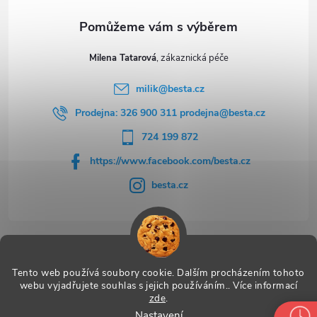
Milena Tatarová
milik
@
besta.cz
Prodejna: 326 900 311 prodejna@besta.cz
724 199 872
https://www.facebook.com/besta.cz
besta.cz
Užitečné odkazy
Tento web používá soubory cookie. Dalším procházením tohoto
webu vyjadřujete souhlas s jejich používáním.. Více informací
zde
.
Nastavení