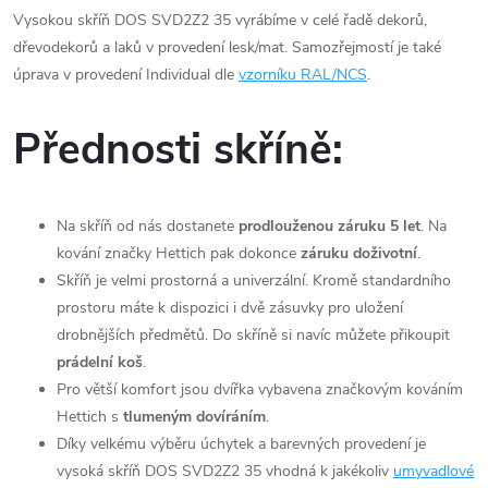
Vysokou skříň DOS SVD2Z2 35 vyrábíme v celé řadě dekorů,
dřevodekorů a laků v provedení lesk/mat. Samozřejmostí je také
úprava v provedení Individual dle
vzorníku RAL/NCS
.
Přednosti skříně:
Na skříň od nás dostanete
prodlouženou záruku 5 let
. Na
kování značky Hettich pak dokonce
záruku doživotní
.
Skříň je velmi prostorná a univerzální. Kromě standardního
prostoru máte k dispozici i dvě zásuvky pro uložení
drobnějších předmětů. Do skříně si navíc můžete přikoupit
prádelní koš
.
Pro větší komfort jsou dvířka vybavena značkovým kováním
Hettich s
tlumeným dovíráním
.
Díky velkému výběru úchytek a barevných provedení je
vysoká skříň DOS SVD2Z2 35 vhodná k jakékoliv
umyvadlové