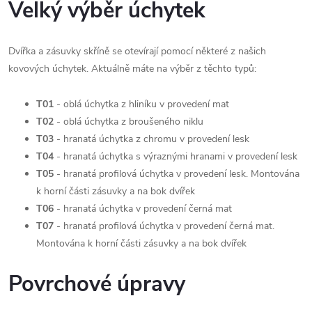
Velký výběr úchytek
Dvířka a zásuvky skříně se otevírají pomocí některé z našich
kovových úchytek. Aktuálně máte na výběr z těchto typů:
T01
- oblá úchytka z hliníku v provedení mat
T02
- oblá úchytka z broušeného niklu
T03
- hranatá úchytka z chromu v provedení lesk
T04
- hranatá úchytka s výraznými hranami v provedení lesk
T05
- hranatá profilová úchytka v provedení lesk. Montována
k horní části zásuvky a na bok dvířek
T06
- hranatá úchytka v provedení černá mat
T07
- hranatá profilová úchytka v provedení černá mat.
Montována k horní části zásuvky a na bok dvířek
Povrchové úpravy