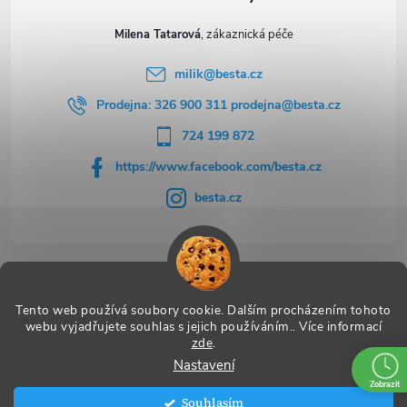
Milena Tatarová
milik
@
besta.cz
Prodejna: 326 900 311 prodejna@besta.cz
724 199 872
https://www.facebook.com/besta.cz
besta.cz
Užitečné odkazy
Tento web používá soubory cookie. Dalším procházením tohoto
webu vyjadřujete souhlas s jejich používáním.. Více informací
zde
.
Nastavení
Copyright 2026
BESTA
. Všechna práva vyhrazena.
Zobrazit
Souhlasím
Vytvořil Shoptet Premium