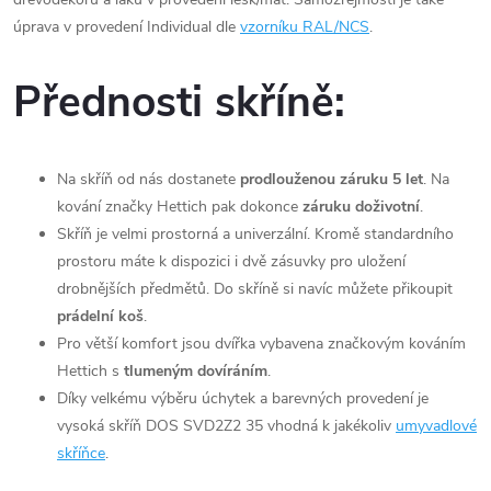
úprava v provedení Individual dle
vzorníku RAL/NCS
.
Přednosti skříně:
Na skříň od nás dostanete
prodlouženou záruku 5 let
. Na
kování značky Hettich pak dokonce
záruku doživotní
.
Skříň je velmi prostorná a univerzální. Kromě standardního
prostoru máte k dispozici i dvě zásuvky pro uložení
drobnějších předmětů. Do skříně si navíc můžete přikoupit
prádelní koš
.
Pro větší komfort jsou dvířka vybavena značkovým kováním
Hettich s
tlumeným dovíráním
.
Díky velkému výběru úchytek a barevných provedení je
vysoká skříň DOS SVD2Z2 35 vhodná k jakékoliv
umyvadlové
skříňce
.