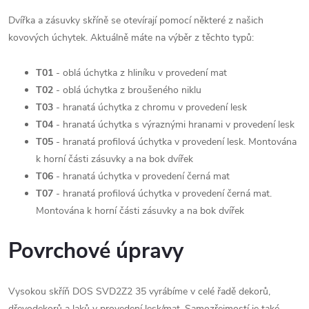
Dvířka a zásuvky skříně se otevírají pomocí některé z našich
kovových úchytek. Aktuálně máte na výběr z těchto typů:
T01
- oblá úchytka z hliníku v provedení mat
T02
- oblá úchytka z broušeného niklu
T03
- hranatá úchytka z chromu v provedení lesk
T04
- hranatá úchytka s výraznými hranami v provedení lesk
T05
- hranatá profilová úchytka v provedení lesk. Montována
k horní části zásuvky a na bok dvířek
T06
- hranatá úchytka v provedení černá mat
T07
- hranatá profilová úchytka v provedení černá mat.
Montována k horní části zásuvky a na bok dvířek
Povrchové úpravy
Vysokou skříň DOS SVD2Z2 35 vyrábíme v celé řadě dekorů,
dřevodekorů a laků v provedení lesk/mat. Samozřejmostí je také