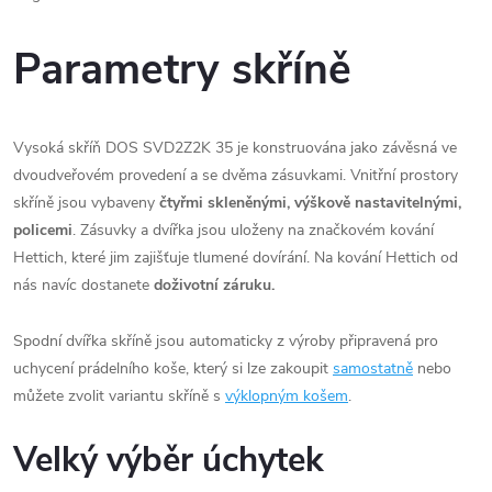
Parametry skříně
Vysoká skříň DOS SVD2Z2K 35 je konstruována jako závěsná ve
dvoudveřovém provedení a se dvěma zásuvkami. Vnitřní prostory
skříně jsou vybaveny
čtyřmi skleněnými, výškově nastavitelnými,
policemi
. Zásuvky a dvířka jsou uloženy na značkovém kování
Hettich, které jim zajišťuje tlumené dovírání. Na kování Hettich od
nás navíc dostanete
doživotní záruku.
Spodní dvířka skříně jsou automaticky z výroby připravená pro
uchycení prádelního koše, který si lze zakoupit
samostatně
nebo
můžete zvolit variantu skříně s
výklopným košem
.
Velký výběr úchytek