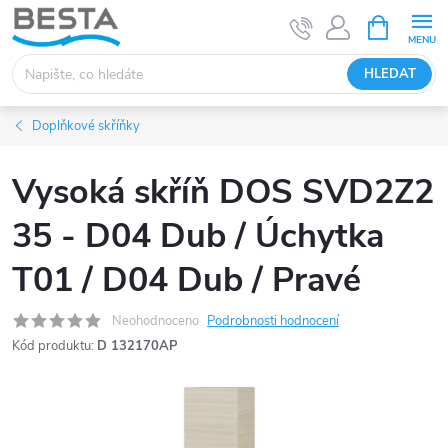
Přejít
NÁKUPNÍ
KOŠÍK
na
obsah
HLEDAT
Doplňkové skříňky
Vysoká skříň DOS SVD2Z2
35 - D04 Dub / Úchytka
T01 / D04 Dub / Pravé
Neohodnoceno
Podrobnosti hodnocení
Kód produktu:
D 132170AP