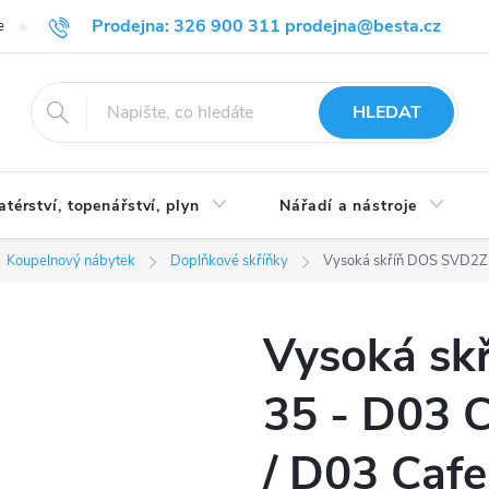
Prodejna: 326 900 311 prodejna@besta.cz
e
Blog
Obchodní podmínky
Ochrana osobních údajů
O n
HLEDAT
atérství, topenářství, plyn
Nářadí a nástroje
Koupelnový nábytek
Doplňkové skříňky
Vysoká skříň DOS SVD2Z2 
Vysoká sk
35 - D03 C
/ D03 Cafe