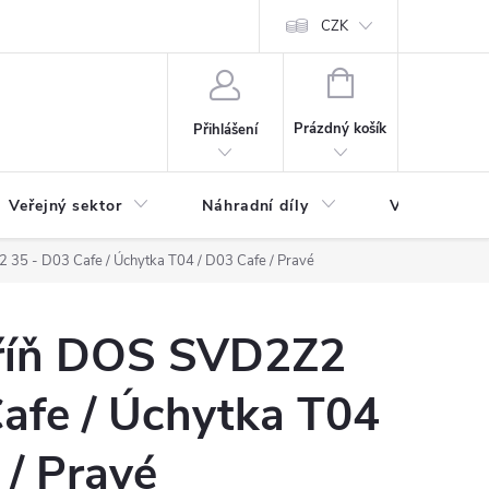
ás
Novinky
Ke stažení
CZK
NÁKUPNÍ
KOŠÍK
Prázdný košík
Přihlášení
Veřejný sektor
Náhradní díly
Výprodej a l
35 - D03 Cafe / Úchytka T04 / D03 Cafe / Pravé
říň DOS SVD2Z2
afe / Úchytka T04
 / Pravé