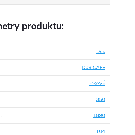
etry produktu:
Dos
D03 CAFE
:
PRAVÉ
350
m
:
1890
T04