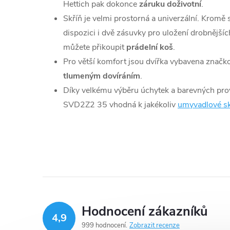
Hettich pak dokonce
záruku doživotní
.
Skříň je velmi prostorná a univerzální. Kromě
dispozici i dvě zásuvky pro uložení drobnějšíc
můžete přikoupit
prádelní koš
.
Pro větší komfort jsou dvířka vybavena znač
tlumeným dovíráním
.
Díky velkému výběru úchytek a barevných pro
SVD2Z2 35 vhodná k jakékoliv
umyvadlové sk
Hodnocení zákazníků
4,9
999 hodnocení
Zobrazit recenze