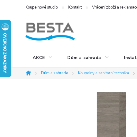
Přejít
Koupelnové studio
Kontakt
Vrácení zboží a reklamac
na
obsah
AKCE
Dům a zahrada
Instal
Dům a zahrada
Koupelny a sanitární technika
Domů