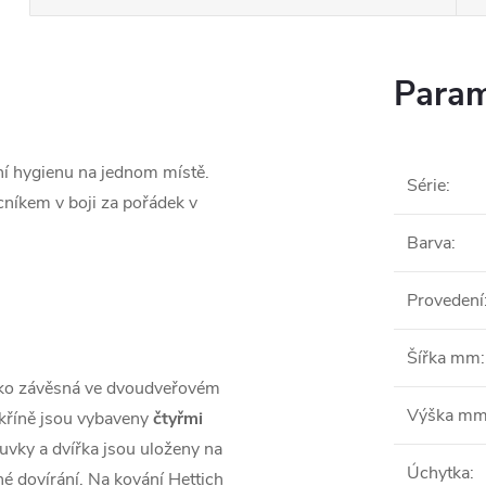
Param
í hygienu na jednom místě.
Série
:
íkem v boji za pořádek v
Barva
:
Provedení
Šířka mm
:
ko závěsná ve dvoudveřovém
Výška m
skříně jsou vybaveny
čtyřmi
suvky a dvířka jsou uloženy na
Úchytka
:
né dovírání. Na kování Hettich