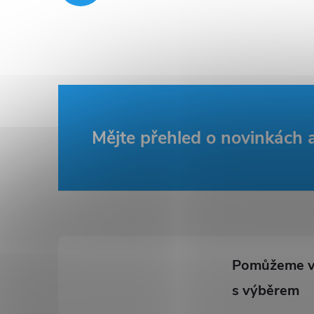
Z
Mějte přehled o novinkách
á
p
a
t