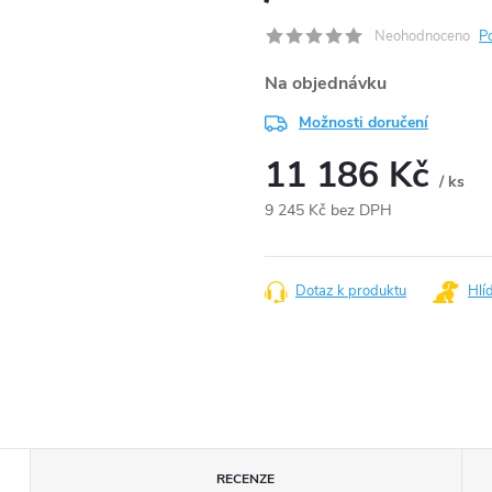
Neohodnoceno
P
Na objednávku
Možnosti doručení
11 186 Kč
/ ks
9 245 Kč bez DPH
Měrná
cena:
Dotaz k produktu
Hlí
RECENZE