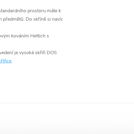
 standardního prostoru máte k
h předmětů. Do skříně si navíc
kovým kováním Hettich s
vedení je vysoká skříň DOS
říňce
.