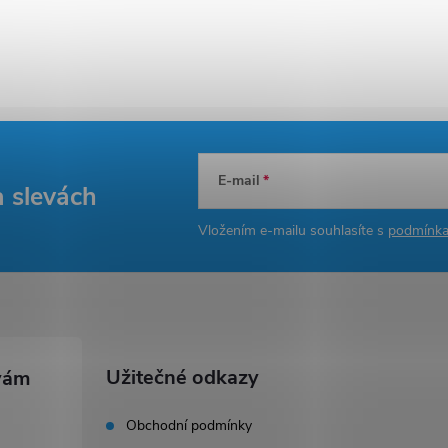
E-mail
a slevách
Vložením e-mailu souhlasíte s
podmínka
Užitečné odkazy
Obchodní podmínky