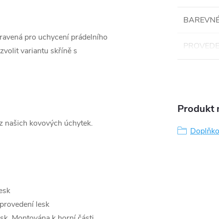
BAREVNÉ
pravená pro uchycení prádelního
PROVEDE
volit variantu skříně s
Produkt n
 z našich kovových úchytek.
Doplňko
esk
provedení lesk
esk. Montována k horní části