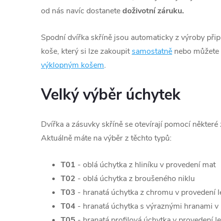
od nás navíc dostanete
doživotní záruku.
Spodní dvířka skříně jsou automaticky z výroby při
koše, který si lze zakoupit
samostatně
nebo můžete z
výklopným košem
.
Velký výběr úchytek
Dvířka a zásuvky skříně se otevírají pomocí některé
Aktuálně máte na výběr z těchto typů:
T01
- oblá úchytka z hliníku v provedení mat
T02
- oblá úchytka z broušeného niklu
T03
- hranatá úchytka z chromu v provedení l
T04
- hranatá úchytka s výraznými hranami v 
T05
- hranatá profilová úchytka v provedení l