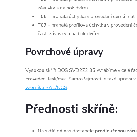
zásuvky a na bok dvířek
T06
- hranatá úchytka v provedení černá mat
T07
- hranatá profilová úchytka v provedení 
části zásuvky a na bok dvířek
Povrchové úpravy
Vysokou skříň DOS SVD2Z2 35 vyrábíme v celé řadě
provedení lesk/mat. Samozřejmostí je také úprava v 
vzorníku RAL/NCS
.
Přednosti skříně:
Na skříň od nás dostanete
prodlouženou záru