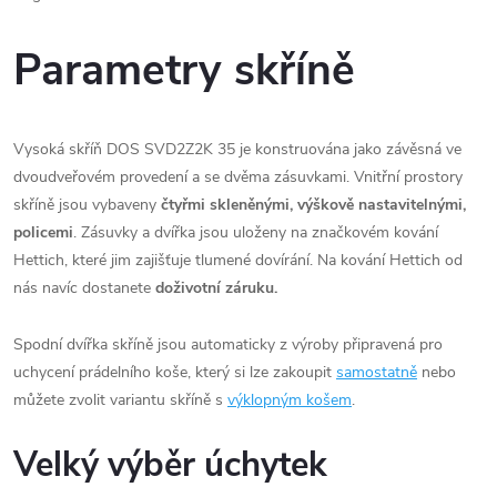
Parametry skříně
Vysoká skříň DOS SVD2Z2K 35 je konstruována jako závěsná ve
dvoudveřovém provedení a se dvěma zásuvkami. Vnitřní prostory
skříně jsou vybaveny
čtyřmi skleněnými, výškově nastavitelnými,
policemi
. Zásuvky a dvířka jsou uloženy na značkovém kování
Hettich, které jim zajišťuje tlumené dovírání. Na kování Hettich od
nás navíc dostanete
doživotní záruku.
Spodní dvířka skříně jsou automaticky z výroby připravená pro
uchycení prádelního koše, který si lze zakoupit
samostatně
nebo
můžete zvolit variantu skříně s
výklopným košem
.
Velký výběr úchytek