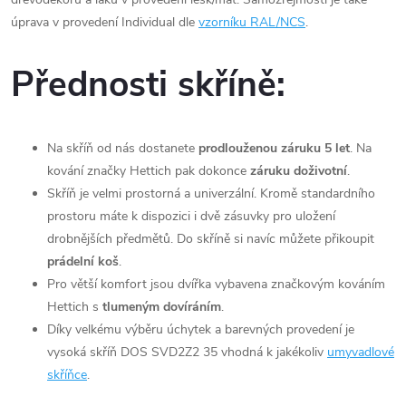
úprava v provedení Individual dle
vzorníku RAL/NCS
.
Přednosti skříně:
Na skříň od nás dostanete
prodlouženou záruku 5 let
. Na
kování značky Hettich pak dokonce
záruku doživotní
.
Skříň je velmi prostorná a univerzální. Kromě standardního
prostoru máte k dispozici i dvě zásuvky pro uložení
drobnějších předmětů. Do skříně si navíc můžete přikoupit
prádelní koš
.
Pro větší komfort jsou dvířka vybavena značkovým kováním
Hettich s
tlumeným dovíráním
.
Díky velkému výběru úchytek a barevných provedení je
vysoká skříň DOS SVD2Z2 35 vhodná k jakékoliv
umyvadlové
skříňce
.