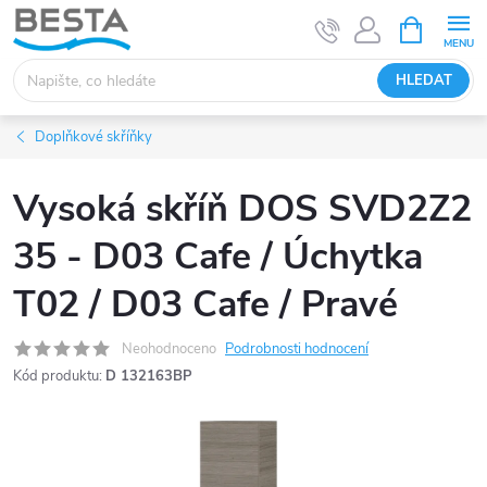
Přejít
NÁKUPNÍ
KOŠÍK
na
obsah
HLEDAT
Doplňkové skříňky
Vysoká skříň DOS SVD2Z2
35 - D03 Cafe / Úchytka
T02 / D03 Cafe / Pravé
Neohodnoceno
Podrobnosti hodnocení
Kód produktu:
D 132163BP