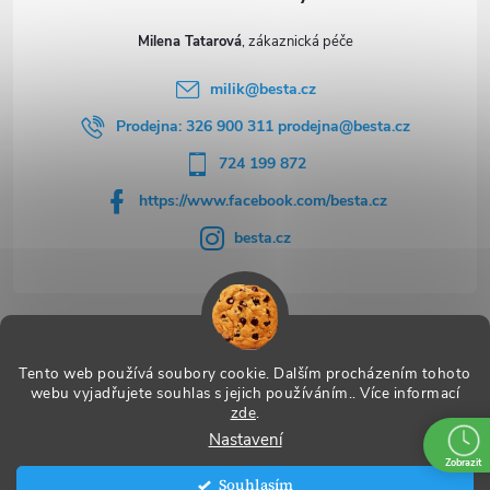
Milena Tatarová
milik
@
besta.cz
Prodejna: 326 900 311 prodejna@besta.cz
724 199 872
https://www.facebook.com/besta.cz
besta.cz
Užitečné odkazy
Tento web používá soubory cookie. Dalším procházením tohoto
webu vyjadřujete souhlas s jejich používáním.. Více informací
zde
.
Nastavení
Copyright 2026
BESTA
. Všechna práva vyhrazena.
Zobrazit
Souhlasím
Vytvořil Shoptet Premium