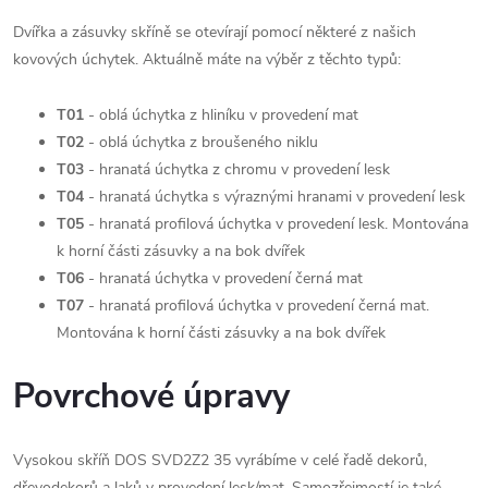
Dvířka a zásuvky skříně se otevírají pomocí některé z našich
kovových úchytek. Aktuálně máte na výběr z těchto typů:
T01
- oblá úchytka z hliníku v provedení mat
T02
- oblá úchytka z broušeného niklu
T03
- hranatá úchytka z chromu v provedení lesk
T04
- hranatá úchytka s výraznými hranami v provedení lesk
T05
- hranatá profilová úchytka v provedení lesk. Montována
k horní části zásuvky a na bok dvířek
T06
- hranatá úchytka v provedení černá mat
T07
- hranatá profilová úchytka v provedení černá mat.
Montována k horní části zásuvky a na bok dvířek
Povrchové úpravy
Vysokou skříň DOS SVD2Z2 35 vyrábíme v celé řadě dekorů,
dřevodekorů a laků v provedení lesk/mat. Samozřejmostí je také