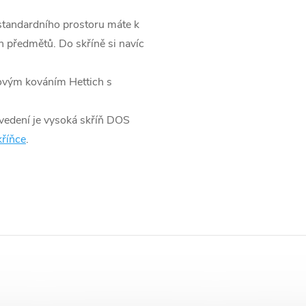
 standardního prostoru máte k
h předmětů. Do skříně si navíc
kovým kováním Hettich s
vedení je vysoká skříň DOS
říňce
.