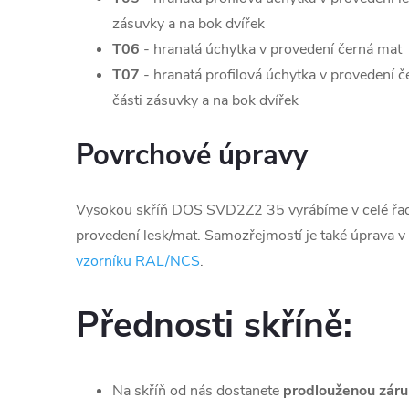
zásuvky a na bok dvířek
T06
- hranatá úchytka v provedení černá mat
T07
- hranatá profilová úchytka v provedení 
části zásuvky a na bok dvířek
Povrchové úpravy
Vysokou skříň DOS SVD2Z2 35 vyrábíme v celé řadě
provedení lesk/mat. Samozřejmostí je také úprava v 
vzorníku RAL/NCS
.
Přednosti skříně:
Na skříň od nás dostanete
prodlouženou záru