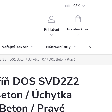
ás
Novinky
Ke stažení
CZK
NÁKUPNÍ
KOŠÍK
Prázdný košík
Přihlášení
Veřejný sektor
Náhradní díly
Výprodej a l
35 - D01 Beton / Úchytka T07 / D01 Beton / Pravé
říň DOS SVD2Z2
eton / Úchytka
Beton / Pravé