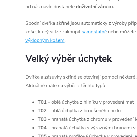
od nás navíc dostanete
doživotní záruku.
Spodní dvířka skříně jsou automaticky z výroby při
koše, který si lze zakoupit
samostatně
nebo můžete z
výklopným košem
.
Velký výběr úchytek
Dvířka a zásuvky skříně se otevírají pomocí některé
Aktuálně máte na výběr z těchto typů:
T01
- oblá úchytka z hliníku v provedení mat
T02
- oblá úchytka z broušeného niklu
T03
- hranatá úchytka z chromu v provedení l
T04
- hranatá úchytka s výraznými hranami v 
T05
- hranatá profilová úchytka v provedení l