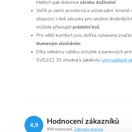
Hettich pak dokonce
záruku doživotní
.
Skříň je velmi prostorná a univerzální. Kromě
dispozici i dvě zásuvky pro uložení drobnějšíc
můžete přikoupit
prádelní koš
.
Pro větší komfort jsou dvířka vybavena znač
tlumeným dovíráním
.
Díky velkému výběru úchytek a barevných pro
SVD2Z2 35 vhodná k jakékoliv
umyvadlové sk
Hodnocení zákazníků
4,9
999 hodnocení
Zobrazit recenze