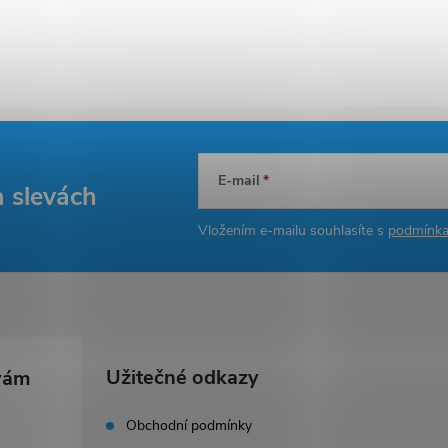
E-mail
a slevách
Vložením e-mailu souhlasíte s
podmínka
Užitečné odkazy
Obchodní podmínky