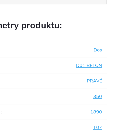
etry produktu:
Dos
D01 BETON
:
PRAVÉ
350
m
:
1890
T07