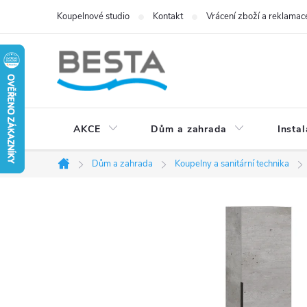
Přejít
Koupelnové studio
Kontakt
Vrácení zboží a reklamac
na
obsah
AKCE
Dům a zahrada
Instal
Dům a zahrada
Koupelny a sanitární technika
Domů