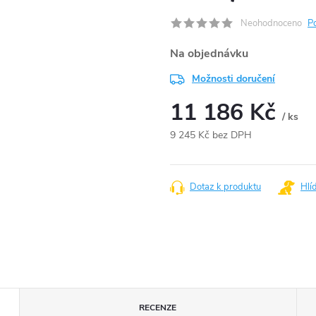
Neohodnoceno
P
Na objednávku
Možnosti doručení
11 186 Kč
/ ks
9 245 Kč bez DPH
Měrná
cena:
Dotaz k produktu
Hlí
RECENZE