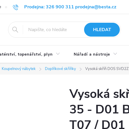
Prodejna: 326 900 311 prodejna@besta.cz
e
Blog
Obchodní podmínky
Ochrana osobních údajů
O n
HLEDAT
atérství, topenářství, plyn
Nářadí a nástroje
Koupelnový nábytek
Doplňkové skříňky
Vysoká skříň DOS SVD2Z2 
Vysoká sk
35 - D01 B
T07 / D01 