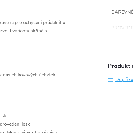
BAREVNÉ
pravená pro uchycení prádelního
PROVEDE
volit variantu skříně s
Produkt n
 z našich kovových úchytek.
Doplňko
esk
provedení lesk
esk. Montována k horní části