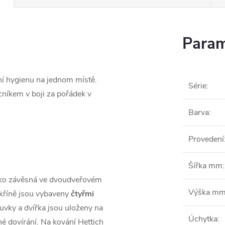
Param
í hygienu na jednom místě.
Série
:
íkem v boji za pořádek v
Barva
:
Provedení
Šířka mm
:
ko závěsná ve dvoudveřovém
Výška m
skříně jsou vybaveny
čtyřmi
suvky a dvířka jsou uloženy na
Úchytka
:
né dovírání. Na kování Hettich