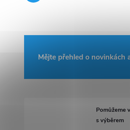
Z
Mějte přehled o novinkách
á
p
a
t