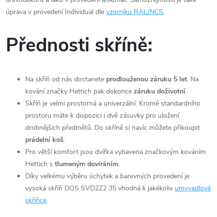
úprava v provedení Individual dle
vzorníku RAL/NCS
.
Přednosti skříně:
Na skříň od nás dostanete
prodlouženou záruku 5 let
. Na
kování značky Hettich pak dokonce
záruku doživotní
.
Skříň je velmi prostorná a univerzální. Kromě standardního
prostoru máte k dispozici i dvě zásuvky pro uložení
drobnějších předmětů. Do skříně si navíc můžete přikoupit
prádelní koš
.
Pro větší komfort jsou dvířka vybavena značkovým kováním
Hettich s
tlumeným dovíráním
.
Díky velkému výběru úchytek a barevných provedení je
vysoká skříň DOS SVD2Z2 35 vhodná k jakékoliv
umyvadlové
skříňce
.