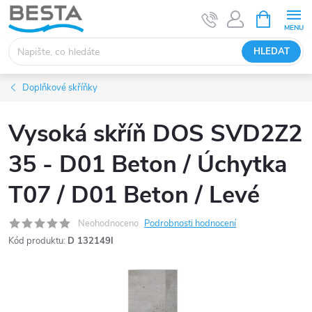
Přejít
NÁKUPNÍ
KOŠÍK
na
obsah
HLEDAT
Doplňkové skříňky
Vysoká skříň DOS SVD2Z2
35 - D01 Beton / Úchytka
T07 / D01 Beton / Levé
Neohodnoceno
Podrobnosti hodnocení
Kód produktu:
D 132149I