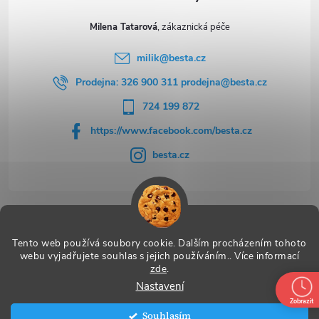
Milena Tatarová
milik
@
besta.cz
Prodejna: 326 900 311 prodejna@besta.cz
724 199 872
https://www.facebook.com/besta.cz
besta.cz
Užitečné odkazy
Tento web používá soubory cookie. Dalším procházením tohoto
webu vyjadřujete souhlas s jejich používáním.. Více informací
zde
.
Nastavení
Copyright 2026
BESTA
. Všechna práva vyhrazena.
Zobrazit
Souhlasím
Vytvořil Shoptet Premium