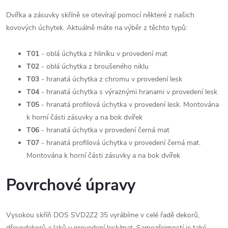
Dvířka a zásuvky skříně se otevírají pomocí některé z našich
kovových úchytek. Aktuálně máte na výběr z těchto typů:
T01
- oblá úchytka z hliníku v provedení mat
T02
- oblá úchytka z broušeného niklu
T03
- hranatá úchytka z chromu v provedení lesk
T04
- hranatá úchytka s výraznými hranami v provedení lesk
T05
- hranatá profilová úchytka v provedení lesk. Montována
k horní části zásuvky a na bok dvířek
T06
- hranatá úchytka v provedení černá mat
T07
- hranatá profilová úchytka v provedení černá mat.
Montována k horní části zásuvky a na bok dvířek
Povrchové úpravy
Vysokou skříň DOS SVD2Z2 35 vyrábíme v celé řadě dekorů,
dřevodekorů a laků v provedení lesk/mat. Samozřejmostí je také