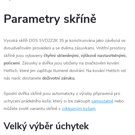
Parametry skříně
Vysoká skříň DOS SVD2Z2K 35 je konstruována jako závěsná ve
dvoudveřovém provedení a se dvěma zásuvkami. Vnitřní prostory
skříně jsou vybaveny
čtyřmi skleněnými, výškově nastavitelnými,
policemi
. Zásuvky a dvířka jsou uloženy na značkovém kování
Hettich, které jim zajišťuje tlumené dovírání. Na kování Hettich od
nás navíc dostanete
doživotní záruku.
Spodní dvířka skříně jsou automaticky z výroby připravená pro
uchycení prádelního koše, který si lze zakoupit
samostatně
nebo
můžete zvolit variantu skříně s
výklopným košem
.
Velký výběr úchytek