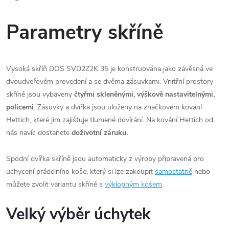
Parametry skříně
Vysoká skříň DOS SVD2Z2K 35 je konstruována jako závěsná ve
dvoudveřovém provedení a se dvěma zásuvkami. Vnitřní prostory
skříně jsou vybaveny
čtyřmi skleněnými, výškově nastavitelnými,
policemi
. Zásuvky a dvířka jsou uloženy na značkovém kování
Hettich, které jim zajišťuje tlumené dovírání. Na kování Hettich od
nás navíc dostanete
doživotní záruku.
Spodní dvířka skříně jsou automaticky z výroby připravená pro
uchycení prádelního koše, který si lze zakoupit
samostatně
nebo
můžete zvolit variantu skříně s
výklopným košem
.
Velký výběr úchytek