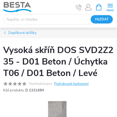
Přejít
NÁKUPNÍ
KOŠÍK
na
obsah
HLEDAT
Doplňkové skříňky
Vysoká skříň DOS SVD2Z2
35 - D01 Beton / Úchytka
T06 / D01 Beton / Levé
Neohodnoceno
Podrobnosti hodnocení
Kód produktu:
D 132149H