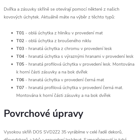
Dvířka a zásuvky skříně se otevírají pomocí některé z našich
kovových úchytek. Aktuálně máte na výběr z těchto typů:
T01
- oblá úchytka z hliníku v provedení mat
T02
- oblá úchytka z broušeného niklu
T03
- hranatá úchytka z chromu v provedení lesk
T04
- hranatá úchytka s výraznými hranami v provedení lesk
T05
- hranatá profilová úchytka v provedení lesk. Montována
k horní části zásuvky a na bok dvířek
T06
- hranatá úchytka v provedení černá mat
T07
- hranatá profilová úchytka v provedení černá mat.
Montována k horní části zásuvky a na bok dvířek
Povrchové úpravy
Vysokou skříň DOS SVD2Z2 35 vyrábíme v celé řadě dekorů,
dřevodekorů a laků v provedení lesk/mat. Samozřejmostí je také