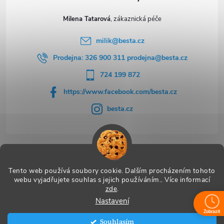
Milena Tatarová
milik
@
besta.cz
Prodejna: 326 900 311 prodejna@besta.cz
724 199 872
https://www.facebook.com/besta.cz
besta.cz
Užitečné odkazy
Tento web používá soubory cookie. Dalším procházením tohoto
webu vyjadřujete souhlas s jejich používáním.. Více informací
zde
.
Nastavení
Copyright 2026
BESTA
. Všechna práva vyhrazena.
Zobrazit
Souhlasím
Vytvořil Shoptet Premium