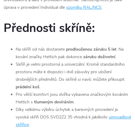
úprava v provedení Individual dle
vzorníku RAL/NCS
.
Přednosti skříně:
Na skříň od nás dostanete
prodlouženou záruku 5 let
. Na
kování značky Hettich pak dokonce
záruku doživotní
.
Skříň je velmi prostorná a univerzální. Kromě standardního
prostoru máte k dispozici i dvě zásuvky pro uložení
drobnějších předmětů. Do skříně si navíc můžete přikoupit
prádelní koš
.
Pro větší komfort jsou dvířka vybavena značkovým kováním
Hettich s
tlumeným dovíráním
.
Díky velkému výběru úchytek a barevných provedení je
vysoká skříň DOS SVD2Z2 35 vhodná k jakékoliv
umyvadlové
skříňce
.