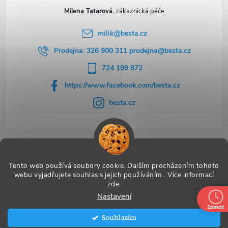
Milena Tatarová
milik
@
besta.cz
Prodejna: 326 900 311 prodejna@besta.cz
724 199 872
https://www.facebook.com/besta.cz
besta.cz
Užitečné odkazy
Tento web používá soubory cookie. Dalším procházením tohoto
webu vyjadřujete souhlas s jejich používáním.. Více informací
zde
.
Nastavení
Copyright 2026
BESTA
. Všechna práva vyhrazena.
Zobrazit
Souhlasím
Vytvořil Shoptet Premium