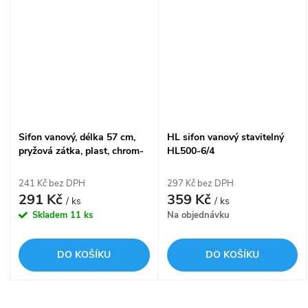
Sifon vanový, délka 57 cm,
HL sifon vanový stavitelný
pryžová zátka, plast, chrom-
HL500-6/4
lesk A501
241 Kč bez DPH
297 Kč bez DPH
291 Kč
359 Kč
/ ks
/ ks
Skladem
11 ks
Na objednávku
DO KOŠÍKU
DO KOŠÍKU