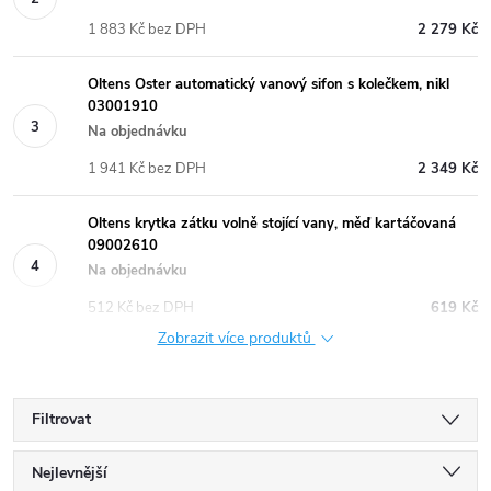
1 883 Kč bez DPH
2 279 Kč
Oltens Oster automatický vanový sifon s kolečkem, nikl
03001910
Na objednávku
1 941 Kč bez DPH
2 349 Kč
Oltens krytka zátku volně stojící vany, měď kartáčovaná
09002610
Na objednávku
512 Kč bez DPH
619 Kč
Zobrazit více produktů
Filtrovat
Ř
Nejlevnější