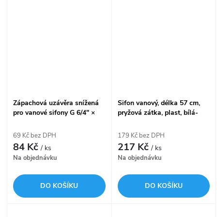
Zápachová uzávěra snížená
Sifon vanový, délka 57 cm,
pro vanové sifony G 6/4" ×
pryžová zátka, plast, bílá-
DN 40/50 A532-DN50
lesk A502
69 Kč bez DPH
179 Kč bez DPH
84 Kč
217 Kč
/ ks
/ ks
Na objednávku
Na objednávku
DO KOŠÍKU
DO KOŠÍKU