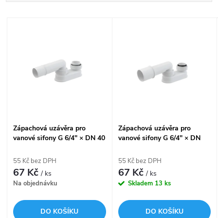
a
Nejdražší
V
Nejprodávanější
z
ý
Abecedně
e
p
n
i
í
s
Zápachová uzávěra pro
Zápachová uzávěra pro
p
vanové sifony G 6/4" × DN 40
vanové sifony G 6/4" × DN
p
A53-DN40
40/50 A53-DN50
r
55 Kč bez DPH
55 Kč bez DPH
r
67 Kč
67 Kč
/ ks
/ ks
o
Na objednávku
Skladem
13 ks
o
d
DO KOŠÍKU
DO KOŠÍKU