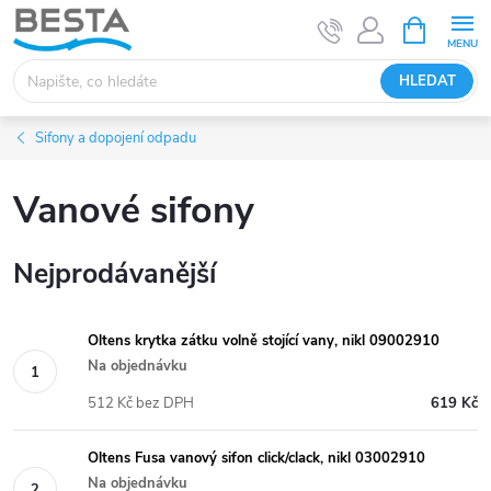
Přejít
NÁKUPNÍ
KOŠÍK
na
obsah
HLEDAT
Sifony a dopojení odpadu
Vanové sifony
Nejprodávanější
Oltens krytka zátku volně stojící vany, nikl 09002910
Na objednávku
512 Kč bez DPH
619 Kč
Oltens Fusa vanový sifon click/clack, nikl 03002910
Na objednávku