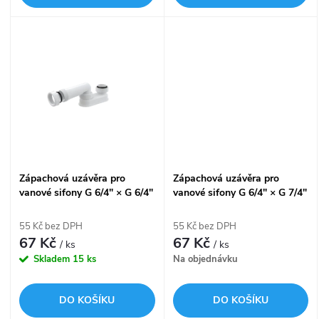
d
u
u
k
k
t
t
ů
ů
Zápachová uzávěra pro
Zápachová uzávěra pro
vanové sifony G 6/4" × G 6/4"
vanové sifony G 6/4" × G 7/4"
A53-6/4
A53-7/4
55 Kč bez DPH
55 Kč bez DPH
67 Kč
67 Kč
/ ks
/ ks
Skladem
15 ks
Na objednávku
DO KOŠÍKU
DO KOŠÍKU