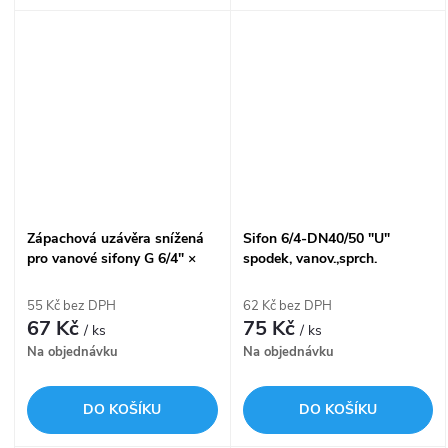
Zápachová uzávěra snížená
Sifon 6/4-DN40/50 "U"
pro vanové sifony G 6/4" ×
spodek, vanov.,sprch.
DN 40/50 A533-DN50
EV00050
55 Kč bez DPH
62 Kč bez DPH
67 Kč
75 Kč
/ ks
/ ks
Na objednávku
Na objednávku
DO KOŠÍKU
DO KOŠÍKU