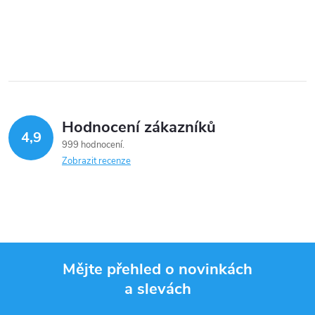
O
v
l
á
Hodnocení zákazníků
d
4,9
999 hodnocení
a
Zobrazit recenze
c
í
p
Mějte přehled o novinkách
r
a slevách
Z
v