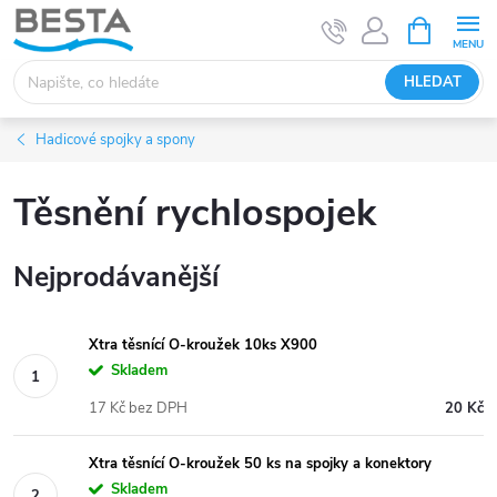
Přejít
NÁKUPNÍ
KOŠÍK
na
obsah
HLEDAT
Hadicové spojky a spony
Těsnění rychlospojek
Nejprodávanější
Xtra těsnící O-kroužek 10ks X900
Skladem
17 Kč bez DPH
20 Kč
Xtra těsnící O-kroužek 50 ks na spojky a konektory
Skladem