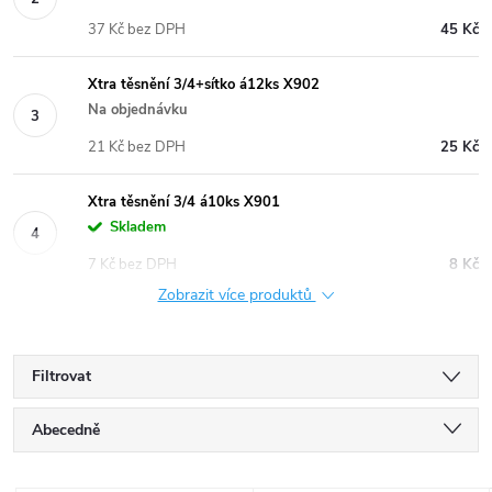
37 Kč bez DPH
45 Kč
Xtra těsnění 3/4+sítko á12ks X902
Na objednávku
21 Kč bez DPH
25 Kč
Xtra těsnění 3/4 á10ks X901
Skladem
7 Kč bez DPH
8 Kč
Zobrazit více produktů
Filtrovat
Ř
Abecedně
a
Nejlevnější