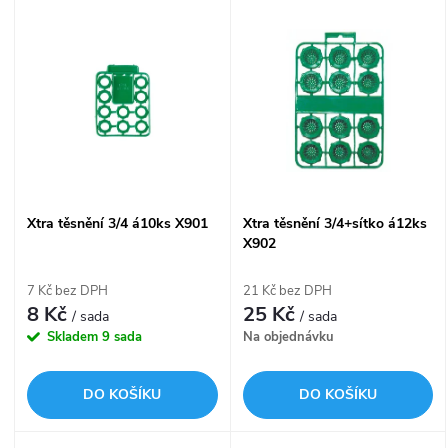
V
Nejdražší
z
ý
Nejprodávanější
e
p
n
i
í
s
Xtra těsnění 3/4 á10ks X901
Xtra těsnění 3/4+sítko á12ks
p
X902
p
r
7 Kč bez DPH
21 Kč bez DPH
r
8 Kč
25 Kč
/ sada
/ sada
o
Skladem
9 sada
Na objednávku
o
d
DO KOŠÍKU
DO KOŠÍKU
d
u