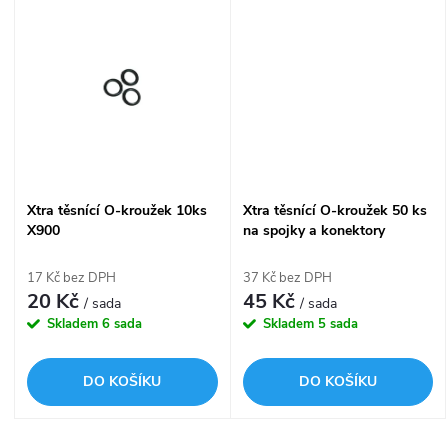
u
k
k
t
t
ů
ů
Xtra těsnící O-kroužek 10ks
Xtra těsnící O-kroužek 50 ks
X900
na spojky a konektory
17 Kč bez DPH
37 Kč bez DPH
20 Kč
45 Kč
/ sada
/ sada
Skladem
6 sada
Skladem
5 sada
DO KOŠÍKU
DO KOŠÍKU