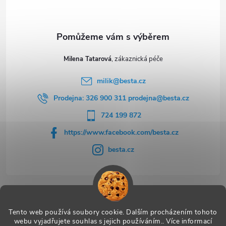
í
s
u
Milena Tatarová
milik
@
besta.cz
Prodejna: 326 900 311 prodejna@besta.cz
724 199 872
https://www.facebook.com/besta.cz
besta.cz
Užitečné odkazy
Tento web používá soubory cookie. Dalším procházením tohoto
webu vyjadřujete souhlas s jejich používáním.. Více informací