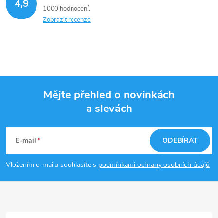
d
4,9
1000 hodnocení
a
Zobrazit recenze
c
í
p
Mějte přehled o novinkách
r
a slevách
Z
v
k
á
E-mail
ODEBÍRAT
y
p
Vložením e-mailu souhlasíte s
podmínkami ochrany osobních údajů
v
a
ý
t
p