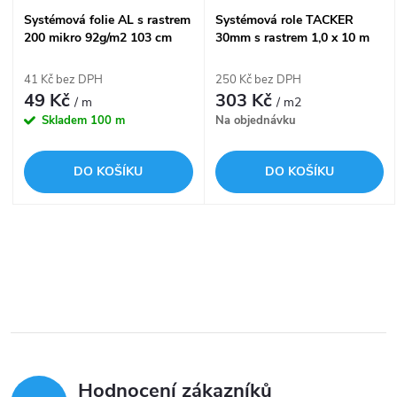
s
Systémová folie AL s rastrem
Systémová role TACKER
p
200 mikro 92g/m2 103 cm
30mm s rastrem 1,0 x 10 m
p
100 m2 HERZ
FV therm
r
41 Kč bez DPH
250 Kč bez DPH
r
49 Kč
303 Kč
/ m
/ m2
o
Skladem
100 m
Na objednávku
o
d
DO KOŠÍKU
DO KOŠÍKU
d
u
u
k
O
k
v
t
t
l
ů
á
ů
Hodnocení zákazníků