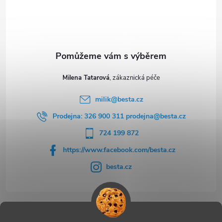
i
í
s
u
Milena Tatarová
milik
@
besta.cz
Prodejna: 326 900 311 prodejna@besta.cz
724 199 872
https://www.facebook.com/besta.cz
besta.cz