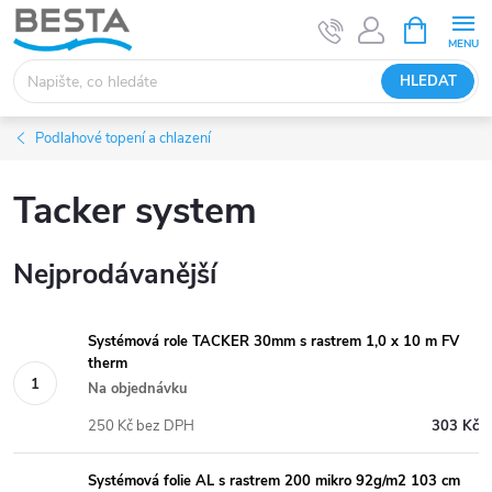
Přejít
NÁKUPNÍ
KOŠÍK
na
obsah
HLEDAT
Podlahové topení a chlazení
Tacker system
Nejprodávanější
Systémová role TACKER 30mm s rastrem 1,0 x 10 m FV
therm
Na objednávku
250 Kč bez DPH
303 Kč
Systémová folie AL s rastrem 200 mikro 92g/m2 103 cm