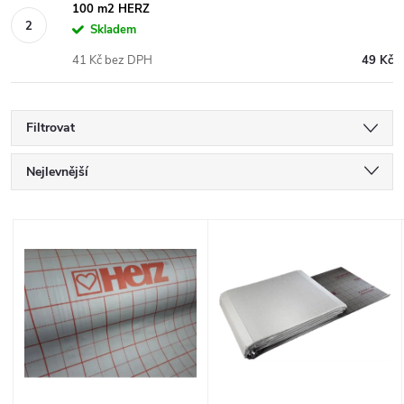
100 m2 HERZ
Skladem
41 Kč bez DPH
49 Kč
Filtrovat
Ř
Nejlevnější
a
Nejdražší
V
Nejprodávanější
z
ý
Abecedně
e
p
n
i
í