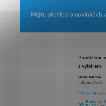
r
Z
Mějte přehled o novinkách
á
p
a
t
i
í
Milena Tatarová
milik
@
besta.
Prodejna: 
0 311 pro