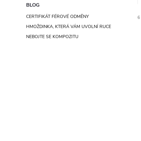
e
BLOG
CERTIFIKÁT FÉROVÉ ODMĚNY
6
l
HMOŽDINKA, KTERÁ VÁM UVOLNÍ RUCE
NEBOJTE SE KOMPOZITU
í
i