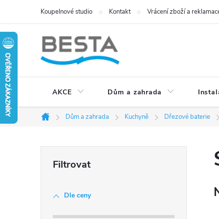
Přejít
Koupelnové studio
Kontakt
Vrácení zboží a reklamac
na
obsah
AKCE
Dům a zahrada
Instal
Dům a zahrada
Kuchyně
Dřezové baterie
Domů
P
o
Dle ceny
s