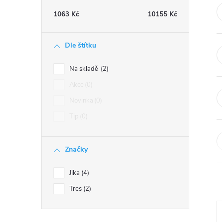
t
1063
Kč
10155
Kč
r
Dle štítku
a
Na skladě
2
n
Akce
0
Novinka
0
n
Tip
0
í
Značky
p
Jika
4
a
Tres
2
n