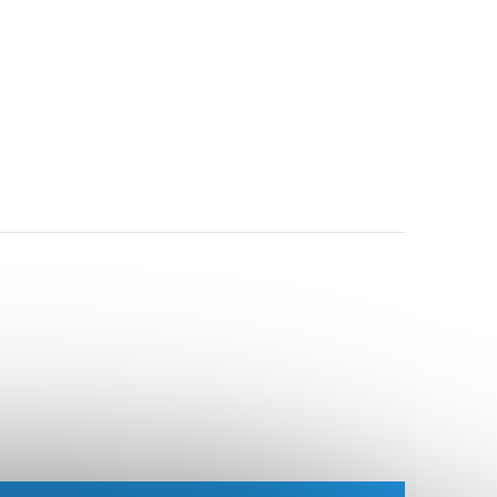
G 06254201NM
Kód:
TG 06248702