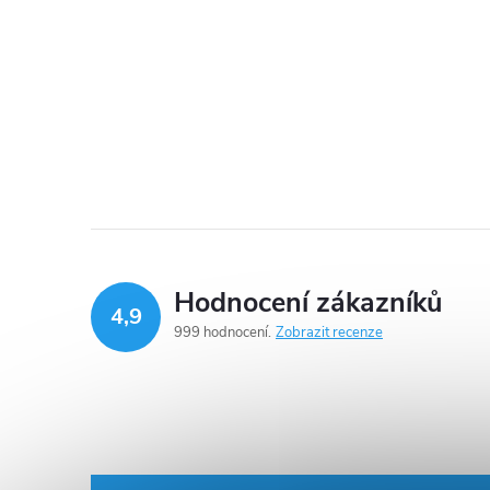
l
Hodnocení zákazníků
4,9
999 hodnocení
Zobrazit recenze
í