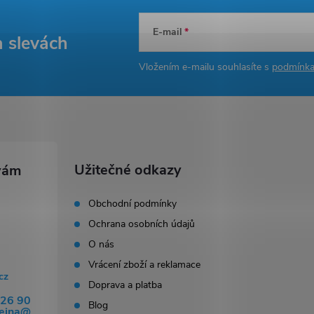
E-mail
v
a slevách
k
Vložením e-mailu souhlasíte s
podmínka
y
v
ý
Užitečné odkazy
p
Obchodní podmínky
Ochrana osobních údajů
s
O nás
u
Vrácení zboží a reklamace
cz
Doprava a platba
326 90
Blog
dejna@