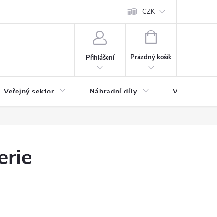
ás
Novinky
Ke stažení
CZK
NÁKUPNÍ
KOŠÍK
Prázdný košík
Přihlášení
Veřejný sektor
Náhradní díly
Výprodej a l
erie