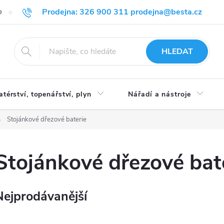
Prodejna: 326 900 311 prodejna@besta.cz
e
Blog
Obchodní podmínky
Ochrana osobních údajů
O n
HLEDAT
atérství, topenářství, plyn
Nářadí a nástroje
Stojánkové dřezové baterie
Stojánkové dřezové bat
Nejprodávanější