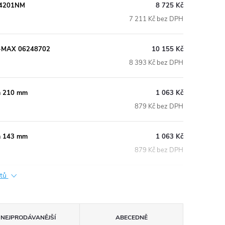
54201NM
8 725 Kč
7 211 Kč bez DPH
ES-MAX 06248702
10 155 Kč
8 393 Kč bez DPH
m 210 mm
1 063 Kč
879 Kč bez DPH
m 143 mm
1 063 Kč
879 Kč bez DPH
ktů
NEJPRODÁVANĚJŠÍ
ABECEDNĚ