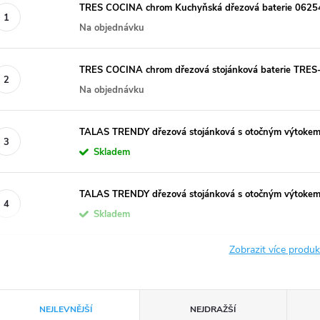
TRES COCINA chrom Kuchyňská dřezová baterie 062
Na objednávku
TRES COCINA chrom dřezová stojánková baterie TR
Na objednávku
TALAS TRENDY dřezová stojánková s otočným výtoke
Skladem
TALAS TRENDY dřezová stojánková s otočným výtoke
Skladem
Zobrazit více produ
Ř
NEJLEVNĚJŠÍ
NEJDRAŽŠÍ