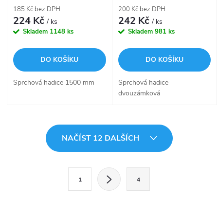
překroucení, nerez
185 Kč bez DPH
200 Kč bez DPH
224 Kč
242 Kč
/ ks
/ ks
Skladem
1148 ks
Skladem
981 ks
DO KOŠÍKU
DO KOŠÍKU
Sprchová hadice 1500 mm
Sprchová hadice
dvouzámková
O
NAČÍST 12 DALŠÍCH
v
l
S
1
4
t
á
r
d
á