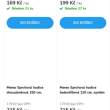
169 Kč
199 Kč
/ ks
/ ks
Skladem
21 ks
Skladem
27 ks
DO KOŠÍKU
DO KOŠÍKU
Mereo Sprchová hadice
Mereo Sprchová hadice
dvouzámková 150 cm,
šedostříbrná 120 cm, systém
systém zabraňující
zabraňující překroucení
překroucení, nerez
178 Kč bez DPH
178 Kč bez DPH
215 Kč
215 Kč