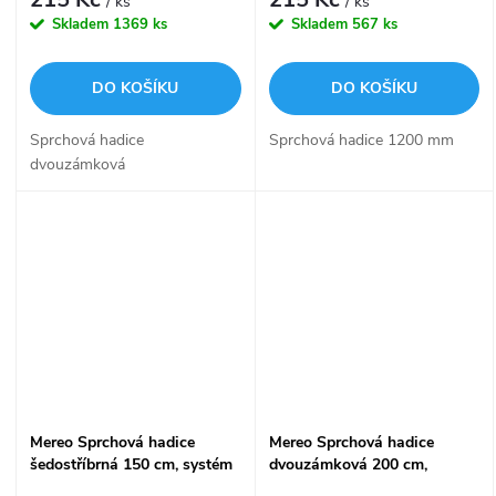
/ ks
/ ks
Skladem
1369 ks
Skladem
567 ks
DO KOŠÍKU
DO KOŠÍKU
Sprchová hadice
Sprchová hadice 1200 mm
dvouzámková
Mereo Sprchová hadice
Mereo Sprchová hadice
šedostříbrná 150 cm, systém
dvouzámková 200 cm,
zabraňující překroucení
systém zabraňující