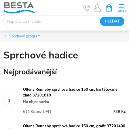
Přejít
NÁKUPNÍ
KOŠÍK
na
obsah
HLEDAT
Sprchový program
Sprchové hadice
Nejprodávanější
Oltens Ronneby sprchová hadice 150 cm, kartáčované
zlato 37201810
Na objednávku
611 Kč bez DPH
739 Kč
Oltens Ronneby sprchová hadice 150 cm, grafit 37201400