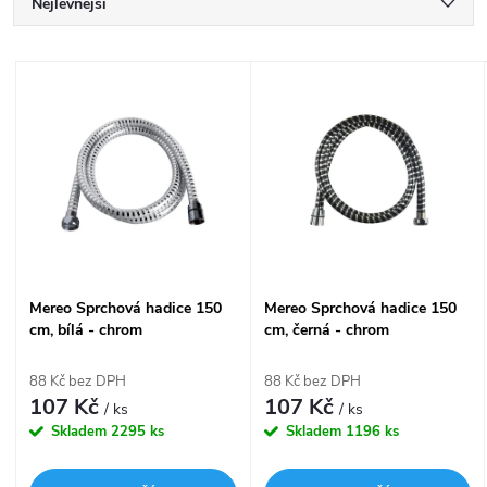
Ř
Nejlevnější
a
Nejdražší
V
Nejprodávanější
z
ý
Abecedně
e
p
n
i
í
s
Mereo Sprchová hadice 150
Mereo Sprchová hadice 150
p
cm, bílá - chrom
cm, černá - chrom
p
r
88 Kč bez DPH
88 Kč bez DPH
r
107 Kč
107 Kč
/ ks
/ ks
o
Skladem
2295 ks
Skladem
1196 ks
o