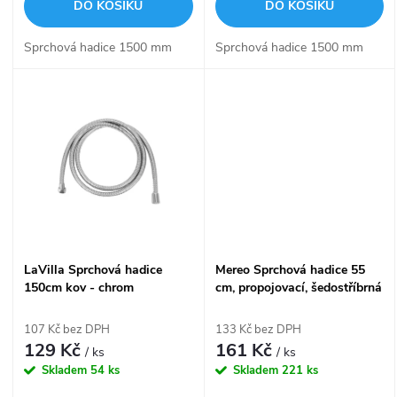
d
DO KOŠÍKU
DO KOŠÍKU
d
u
Sprchová hadice 1500 mm
Sprchová hadice 1500 mm
u
k
k
t
t
ů
ů
LaVilla Sprchová hadice
Mereo Sprchová hadice 55
150cm kov - chrom
cm, propojovací, šedostříbrná
dvouzámková nerez LA281-
115001
107 Kč bez DPH
133 Kč bez DPH
129 Kč
161 Kč
/ ks
/ ks
Skladem
54 ks
Skladem
221 ks