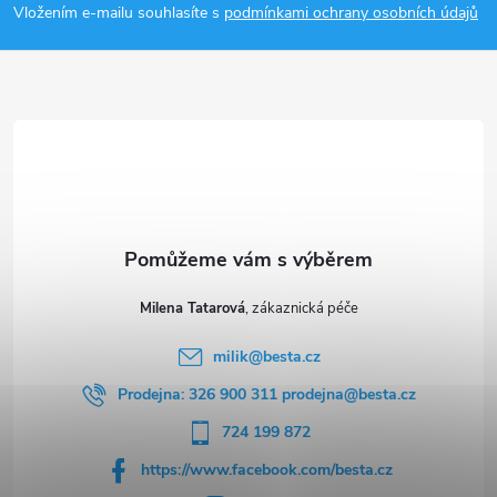
p
i
Vložením e-mailu souhlasíte s
podmínkami ochrany osobních údajů
a
s
u
t
í
Milena Tatarová
milik
@
besta.cz
Prodejna: 326 900 311 prodejna@besta.cz
724 199 872
https://www.facebook.com/besta.cz