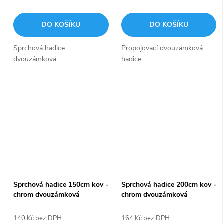
DO KOŠÍKU
DO KOŠÍKU
Sprchová hadice
Propojovací dvouzámková
dvouzámková
hadice
Sprchová hadice 150cm kov -
Sprchová hadice 200cm kov -
chrom dvouzámková
chrom dvouzámková
nepřekrucovací nerez
nepřekrucovací nerez
LAVILLA
superpevná LAVILLA
140 Kč bez DPH
164 Kč bez DPH