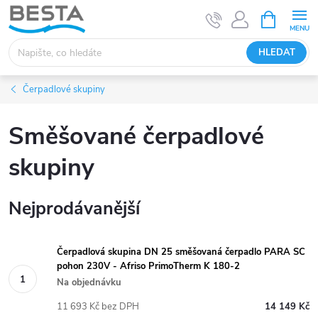
Přejít
NÁKUPNÍ
KOŠÍK
na
obsah
HLEDAT
Čerpadlové skupiny
Směšované čerpadlové
skupiny
Nejprodávanější
Čerpadlová skupina DN 25 směšovaná čerpadlo PARA SC
pohon 230V - Afriso PrimoTherm K 180-2
Na objednávku
11 693 Kč bez DPH
14 149 Kč