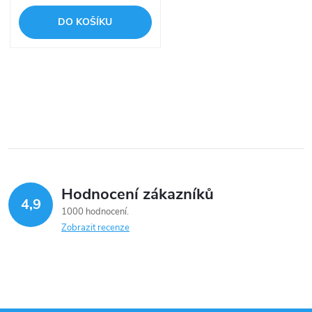
DO KOŠÍKU
O
v
l
á
Hodnocení zákazníků
d
4,9
1000 hodnocení
a
Zobrazit recenze
c
í