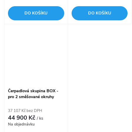
DO KOŠÍKU
DO KOŠÍKU
Čerpadlová skupina BOX -
pro 2 směšované okruhy
PrimoBox AZB 455 ARM
37 107 Kč bez DPH
44 900 Kč
/ ks
Na objednávku