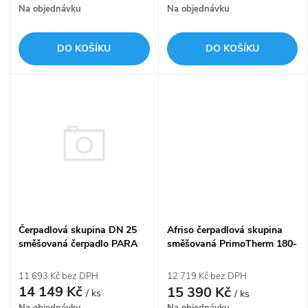
o
Na objednávku
Na objednávku
o
d
DO KOŠÍKU
DO KOŠÍKU
d
u
u
k
k
t
t
ů
ů
Čerpadlová skupina DN 25
Afriso čerpadlová skupina
směšovaná čerpadlo PARA
směšovaná PrimoTherm 180-
SC pohon 230V - Afriso
2 DN25 čerpadlo Grundfos
PrimoTherm K 180-2
UPM3
11 693 Kč bez DPH
12 719 Kč bez DPH
14 149 Kč
15 390 Kč
/ ks
/ ks
Na objednávku