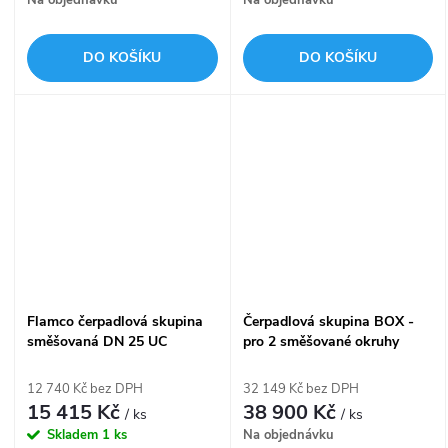
Na objednávku
DO KOŠÍKU
DO KOŠÍKU
Flamco čerpadlová skupina
Čerpadlová skupina BOX -
směšovaná DN 25 UC
pro 2 směšované okruhy
Grundfos UPM3 Hybrid
PrimoBox AZB 255 s THR a
M66831.36M
ARM
12 740 Kč bez DPH
32 149 Kč bez DPH
15 415 Kč
38 900 Kč
/ ks
/ ks
Skladem
1 ks
Na objednávku