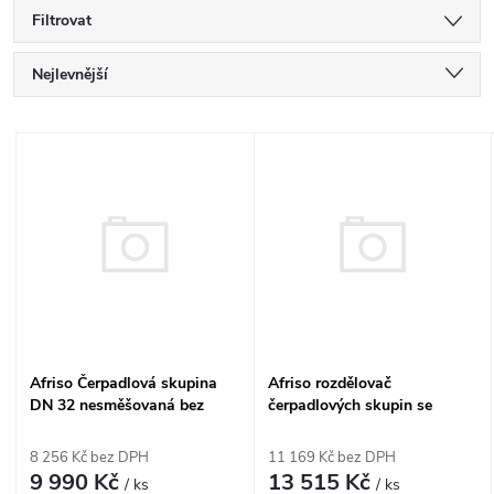
Filtrovat
Ř
Nejlevnější
a
Nejdražší
V
Nejprodávanější
z
ý
Abecedně
e
p
n
i
í
s
Afriso Čerpadlová skupina
Afriso rozdělovač
p
DN 32 nesměšovaná bez
čerpadlových skupin se
p
čerpadla - PrimoTherm 180-1
zkratem pro 2 okruhy KSV
r
125-2 HW do 70kW
8 256 Kč bez DPH
11 169 Kč bez DPH
r
9 990 Kč
13 515 Kč
/ ks
/ ks