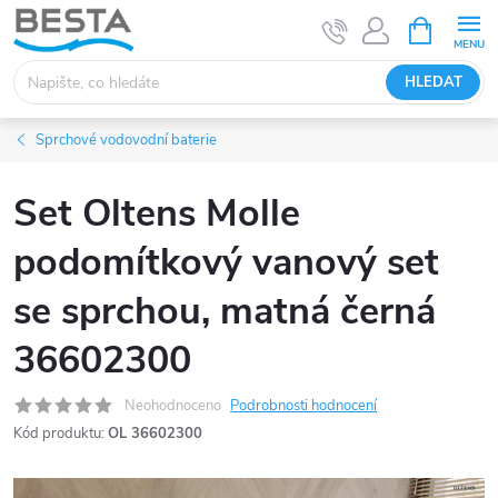
Přejít
NÁKUPNÍ
KOŠÍK
na
obsah
HLEDAT
Sprchové vodovodní baterie
Set Oltens Molle
podomítkový vanový set
se sprchou, matná černá
36602300
Neohodnoceno
Podrobnosti hodnocení
Kód produktu:
OL 36602300