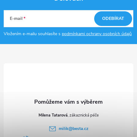
Z
á
E-mail
ODEBÍRAT
p
Vložením e-mailu souhlasíte s
podmínkami ochrany osobních údajů
a
t
í
Milena Tatarová
milik
@
besta.cz