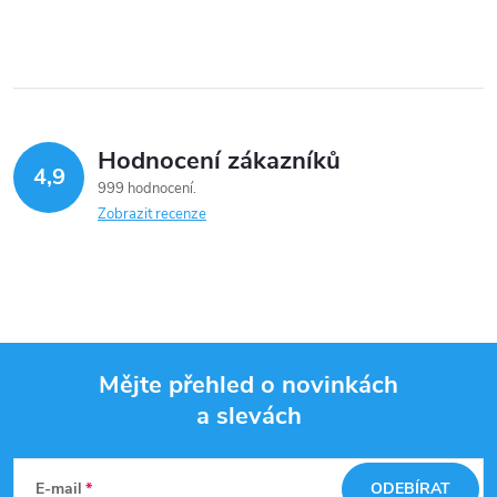
Hodnocení zákazníků
4,9
999 hodnocení
Zobrazit recenze
Mějte přehled o novinkách
a slevách
Z
á
E-mail
ODEBÍRAT