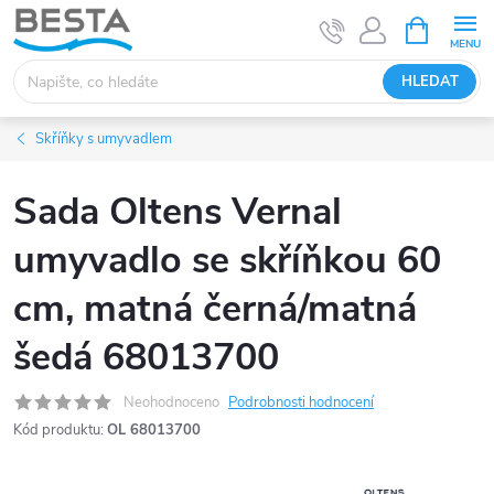
Přejít
NÁKUPNÍ
KOŠÍK
na
obsah
HLEDAT
Skříňky s umyvadlem
Sada Oltens Vernal
umyvadlo se skříňkou 60
cm, matná černá/matná
šedá 68013700
Neohodnoceno
Podrobnosti hodnocení
Kód produktu:
OL 68013700