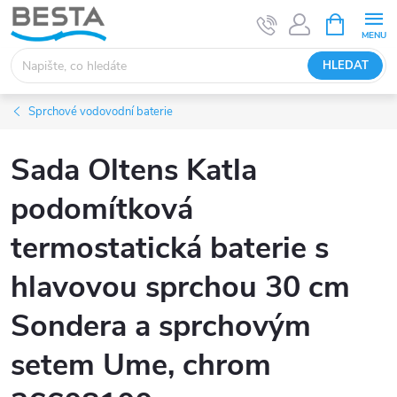
Přejít
NÁKUPNÍ
KOŠÍK
na
obsah
HLEDAT
Sprchové vodovodní baterie
Sada Oltens Katla
podomítková
termostatická baterie s
hlavovou sprchou 30 cm
Sondera a sprchovým
setem Ume, chrom