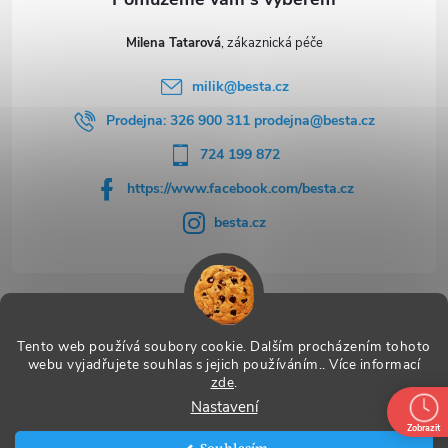
Milena Tatarová
milik
@
besta.cz
Prodejna: 326 900 311 prodejna@besta.cz
724 199 872
https://www.facebook.com/besta.cz
besta.cz
Užitečné odkazy
Tento web používá soubory cookie. Dalším procházením tohoto
webu vyjadřujete souhlas s jejich používáním.. Více informací
zde
.
Nastavení
Copyright 2026
BESTA
. Všechna práva vyhrazena.
Zobrazit