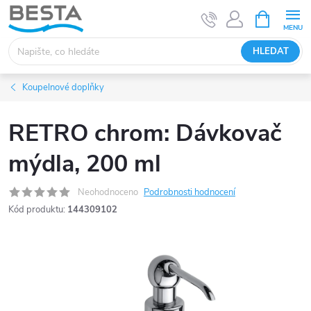
Přejít
NÁKUPNÍ
KOŠÍK
na
obsah
HLEDAT
Koupelnové doplňky
RETRO chrom: Dávkovač
mýdla, 200 ml
Neohodnoceno
Podrobnosti hodnocení
Kód produktu:
144309102