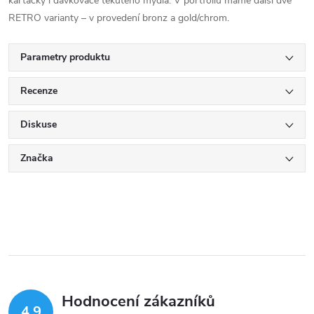
kartáčky i dávkovače tekutého mýdla. V portfoliu máme další dvě
RETRO varianty – v provedení bronz a gold/chrom.
Parametry produktu
Recenze
Diskuse
Značka
Hodnocení zákazníků
4,9