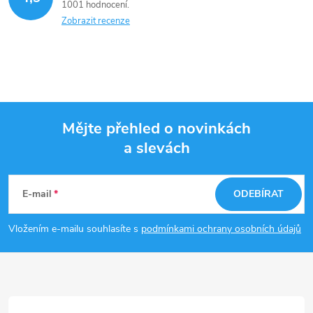
1001 hodnocení
Zobrazit recenze
Mějte přehled o novinkách
a slevách
Z
á
E-mail
ODEBÍRAT
p
Vložením e-mailu souhlasíte s
podmínkami ochrany osobních údajů
a
t