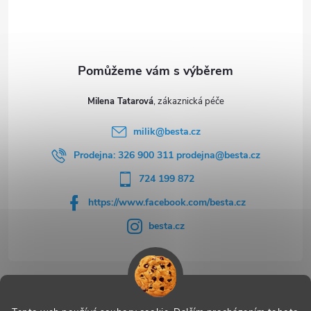
í
Milena Tatarová
milik
@
besta.cz
Prodejna: 326 900 311 prodejna@besta.cz
724 199 872
https://www.facebook.com/besta.cz
besta.cz
Užitečné odkazy